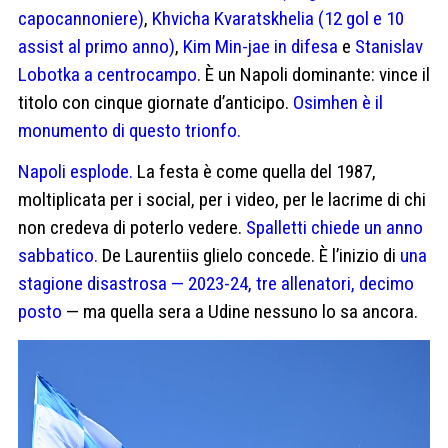
capocannoniere)
,
Khvicha Kvaratskhelia (12 gol e 10
assist al primo anno)
,
Kim Min-jae in difesa
e
Stanislav
Lobotka a centrocampo
. È un Napoli dominante: vince il
titolo con cinque giornate d’anticipo.
Osimhen è il
monumento di questo trionfo.
Napoli esplode.
La festa è come quella del 1987,
moltiplicata per i social, per i video, per le lacrime di chi
non credeva di poterlo vedere.
Spalletti chiede un anno
sabbatico.
De Laurentiis glielo concede. È l’inizio di
una
stagione disastrosa — 2023-24, tre allenatori, decimo
posto
— ma quella sera a Udine nessuno lo sa ancora.