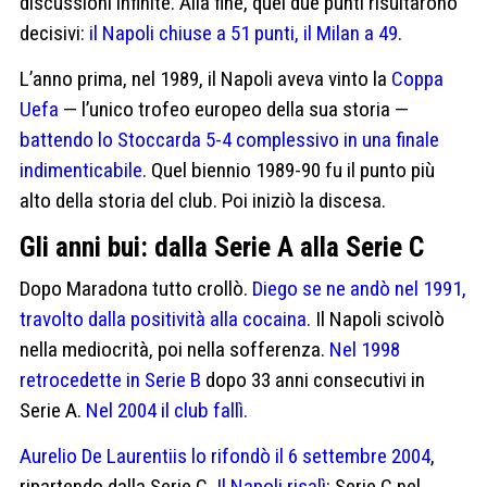
discussioni infinite. Alla fine, quei due punti risultarono
decisivi:
il Napoli chiuse a 51 punti, il Milan a 49
.
L’anno prima, nel 1989, il Napoli aveva vinto la
Coppa
Uefa
— l’unico trofeo europeo della sua storia —
battendo lo Stoccarda 5-4 complessivo in una finale
indimenticabile
. Quel biennio 1989-90 fu il punto più
alto della storia del club. Poi iniziò la discesa.
Gli anni bui: dalla Serie A alla Serie C
Dopo Maradona tutto crollò.
Diego se ne andò nel 1991,
travolto dalla positività alla cocaina
. Il Napoli scivolò
nella mediocrità, poi nella sofferenza.
Nel 1998
retrocedette in Serie B
dopo 33 anni consecutivi in
Serie A.
Nel 2004 il club fallì.
Aurelio De Laurentiis lo rifondò il 6 settembre 2004
,
ripartendo dalla Serie C.
Il Napoli risalì
: Serie C nel