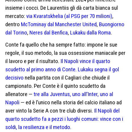
insieme i cocci. De Laurentiis gli dà carta bianca sul
mercato:
via Kvaratskhelia (al PSG per 70 milioni)
,
dentro
McTominay dal Manchester United
,
Buongiorno
dal Torino
,
Neres dal Benfica
,
Lukaku dalla Roma
.
Conte fa quello che ha sempre fatto: impone le sue
regole, il suo metodo, la sua ossessione maniacale per
il lavoro e per il risultato.
Il Napoli vince il quarto
scudetto al primo anno di Conte.
Lukaku segna il gol
decisivo
nella partita con il Cagliari che chiude il
campionato. Per Conte è il quinto scudetto da
allenatore —
tre alla Juventus, uno all’Inter, uno al
Napoli
— ed è l’unico nella storia del calcio italiano ad
aver vinto la Serie A con tre club diversi.
Il Napoli del
quarto scudetto fa a pezzi i luoghi comuni: vince con i
soldi, la resilienza e il metodo.