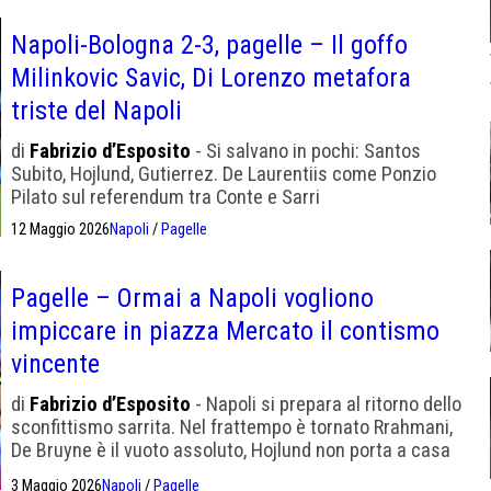
Napoli-Bologna 2-3, pagelle – Il goffo
Milinkovic Savic, Di Lorenzo metafora
triste del Napoli
di
Fabrizio d’Esposito
- Si salvano in pochi: Santos
Subito, Hojlund, Gutierrez. De Laurentiis come Ponzio
Pilato sul referendum tra Conte e Sarri
12 Maggio 2026
Napoli
/
Pagelle
Pagelle – Ormai a Napoli vogliono
impiccare in piazza Mercato il contismo
vincente
di
Fabrizio d’Esposito
- Napoli si prepara al ritorno dello
sconfittismo sarrita. Nel frattempo è tornato Rrahmani,
De Bruyne è il vuoto assoluto, Hojlund non porta a casa
niente
3 Maggio 2026
Napoli
/
Pagelle