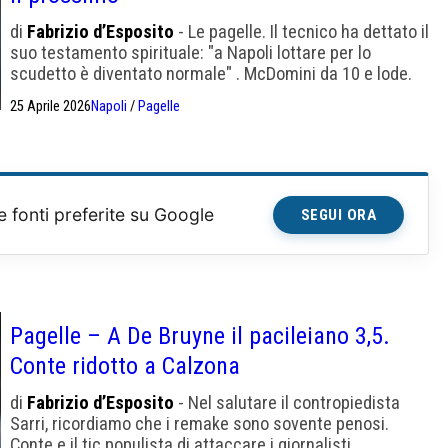
di
Fabrizio d’Esposito
- Le pagelle. Il tecnico ha dettato il
suo testamento spirituale: "a Napoli lottare per lo
scudetto è diventato normale" . McDomini da 10 e lode.
Lampi di De Bruyne.
25 Aprile 2026
Napoli
/
Pagelle
e fonti preferite su Google
SEGUI ORA
Pagelle – A De Bruyne il pacileiano 3,5.
Conte ridotto a Calzona
di
Fabrizio d’Esposito
- Nel salutare il contropiedista
Sarri, ricordiamo che i remake sono sovente penosi.
Conte e il tic populista di attaccare i giornalisti