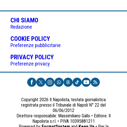
CHI SIAMO
Redazione
(APRE
COOKIE POLICY
IN
Preferenze pubblicitarie
UNA
(APRE
PRIVACY POLICY
NUOVA
IN
Preferenze privacy
SCHEDA)
UNA
NUOVA
SCHEDA)
Copyright 2026 Il Napolista, testata giornalistica
registrata presso il Tribunale di Napoli N° 22 del
06/06/2012
Direttore responsabile: Massimiliano Gallo • Editore: Il
Napolista s.r.l. • P.IVA 10395881211
Powered by
FormatSystem
and
Keep Up
• Per la