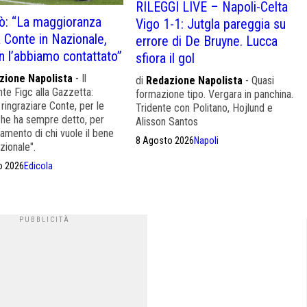
RILEGGI LIVE – Napoli-Celta
ò: “La maggioranza
Vigo 1-1: Jutgla pareggia su
 Conte in Nazionale,
errore di De Bruyne. Lucca
 l’abbiamo contattato”
sfiora il gol
zione Napolista
- Il
di
Redazione Napolista
- Quasi
te Figc alla Gazzetta:
formazione tipo. Vergara in panchina.
ringraziare Conte, per le
Tridente con Politano, Hojlund e
che ha sempre detto, per
Alisson Santos
iamento di chi vuole il bene
8 Agosto 2026
Napoli
zionale".
o 2026
Edicola