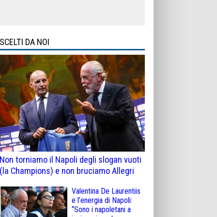
SCELTI DA NOI
Non torniamo il Napoli degli slogan vuoti
(la Champions) e non bruciamo Allegri
Valentina De Laurentiis
e l’energia di Napoli:
“Sono i napoletani a