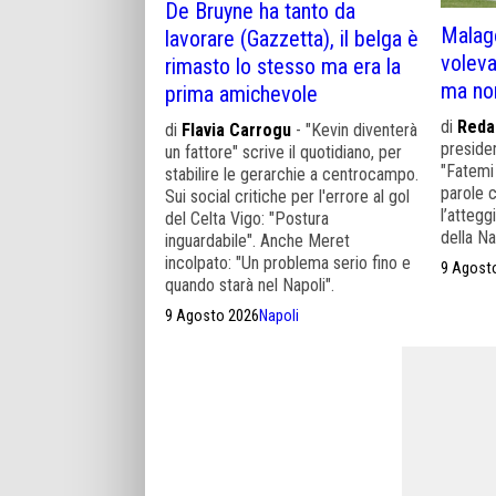
De Bruyne ha tanto da
Malag
lavorare (Gazzetta), il belga è
voleva
rimasto lo stesso ma era la
ma non
prima amichevole
di
Reda
di
Flavia Carrogu
- "Kevin diventerà
presiden
un fattore" scrive il quotidiano, per
"Fatemi 
stabilire le gerarchie a centrocampo.
parole 
Sui social critiche per l'errore al gol
l’attegg
del Celta Vigo: "Postura
della Na
inguardabile". Anche Meret
incolpato: "Un problema serio fino e
9 Agost
quando starà nel Napoli".
9 Agosto 2026
Napoli