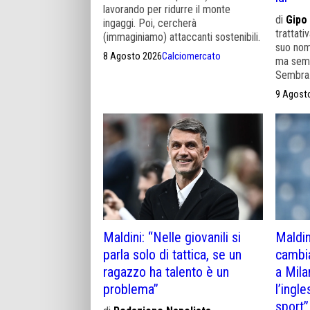
lavorando per ridurre il monte
di
Gipo
ingaggi. Poi, cercherà
trattativ
(immaginiamo) attaccanti sostenibili.
suo nom
8 Agosto 2026
Calciomercato
ma sembr
Sembra
9 Agost
Maldini: “Nelle giovanili si
Maldin
parla solo di tattica, se un
cambia
ragazzo ha talento è un
a Mila
problema”
l’ingle
sport”