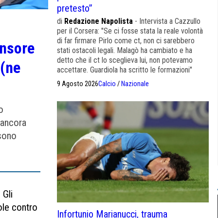
pretesto”
di
Redazione Napolista
- Intervista a Cazzullo
per il Corsera: "Se ci fosse stata la reale volontà
di far firmare Pirlo come ct, non ci sarebbero
ensore
stati ostacoli legali. Malagò ha cambiato e ha
detto che il ct lo sceglieva lui, non potevamo
 (ne
accettare. Guardiola ha scritto le formazioni"
9 Agosto 2026
Calcio
/
Nazionale
o
 ancora
 sono
 Gli
ole contro
Infortunio Marianucci, trauma