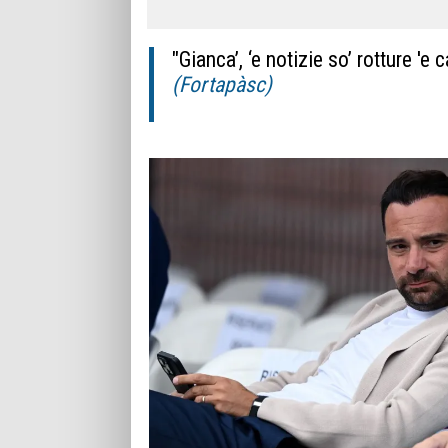
"Gianca’, ‘e notizie so’ rotture 'e 
(Fortapàsc)
ilNapolista
—
Calcio
Napoli
e
sport
raccontati