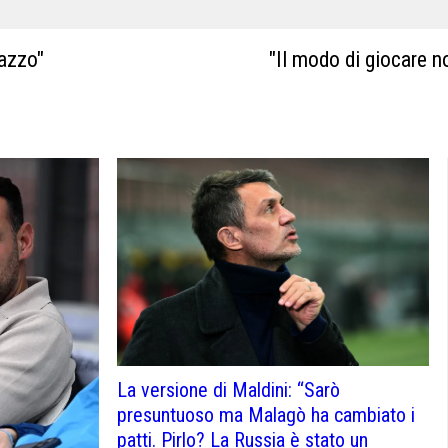
cazzo"
"Il modo di giocare n
La versione di Maldini: “Sarò
presuntuoso ma Malagò ha cambiato i
patti. Pirlo? La Russia è stato un