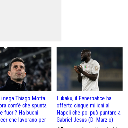
i nega Thiago Motta.
Lukaku, il Fenerbahce ha
ora com’è che spunta
offerto cinque milioni al
 fuori? Ha buoni
Napoli che poi può puntare a
ncer che lavorano per
Gabriel Jesus (Di Marzio)