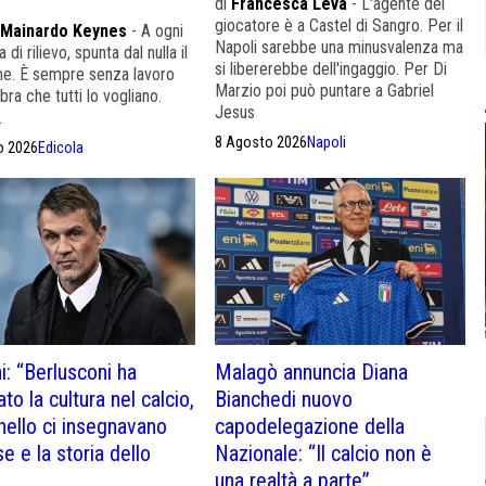
di
Francesca Leva
- L'agente del
giocatore è a Castel di Sangro. Per il
 Mainardo Keynes
- A ogni
Napoli sarebbe una minusvalenza ma
a di rilievo, spunta dal nulla il
si libererebbe dell'ingaggio. Per Di
e. È sempre senza lavoro
Marzio poi può puntare a Gabriel
a che tutti lo vogliano.
Jesus
.
8 Agosto 2026
Napoli
o 2026
Edicola
i: “Berlusconi ha
Malagò annuncia Diana
to la cultura nel calcio,
Bianchedi nuovo
nello ci insegnavano
capodelegazione della
se e la storia dello
Nazionale: “Il calcio non è
una realtà a parte”