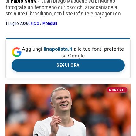
di
Fabio Serra
- Juan Diego Madueño su El Mundo
fotografa un fenomeno curioso: chi si accanisce a
sminuire il brasiliano, con liste infinite e paragoni col
passato, tradisce in realtà un'ossessione. È il rovescio
1 Luglio 2026
Calcio
/
Mondiali
della passione, che sconfina nel dibattito — mai spento
— su razzismo e provocazione.
Aggiungi
Ilnapolista.it
alle tue fonti preferite
su Google
SEGUI ORA
MONDIALI