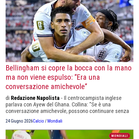
Bellingham si copre la bocca con la mano
ma non viene espulso: “Era una
conversazione amichevole”
di
Redazione Napolista
- Il centrocampista inglese
parlava con Ayew del Ghana. Collina: "Se è una
conversazione amichevole, possono continuare senza
alcun problema. Ma nel caso di una conversazione
24 Giugno 2026
Calcio
/
Mondiali
conflittuale, diventa completamente vietato"
MONDIALI