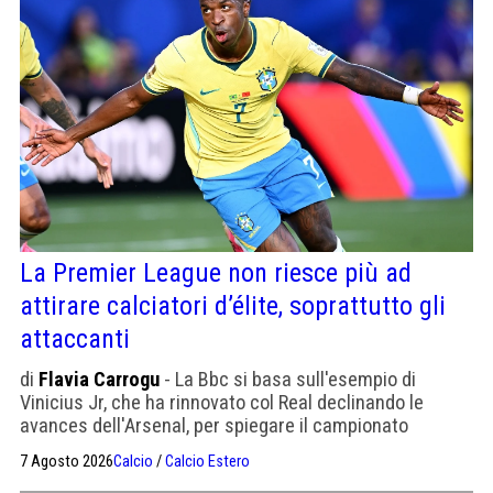
La Premier League non riesce più ad
attirare calciatori d’élite, soprattutto gli
attaccanti
di
Flavia Carrogu
- La Bbc si basa sull'esempio di
Vinicius Jr, che ha rinnovato col Real declinando le
avances dell'Arsenal, per spiegare il campionato
inglese, dove arrivano giocatori che vogliono diventare
7 Agosto 2026
Calcio
/
Calcio Estero
stelle del calcio, quelli che lo sono già scappano.