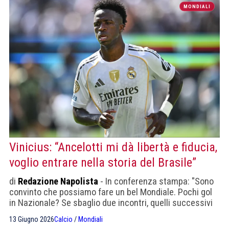
MONDIALI
Vinicius: “Ancelotti mi dà libertà e fiducia,
voglio entrare nella storia del Brasile”
di
Redazione Napolista
- In conferenza stampa: "Sono
convinto che possiamo fare un bel Mondiale. Pochi gol
in Nazionale? Se sbaglio due incontri, quelli successivi
arrivano dopo diversi mesi e l’immagine negativa resta
13 Giugno 2026
Calcio
/
Mondiali
più a lungo."