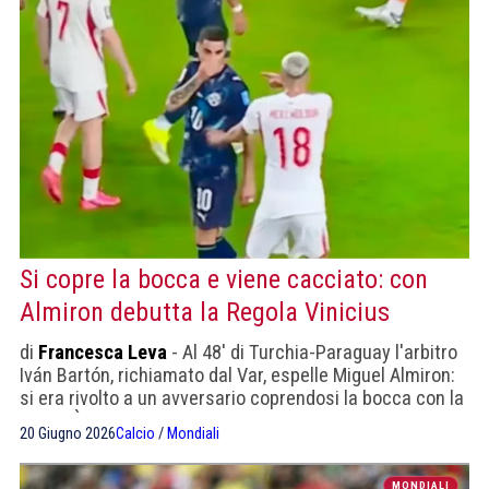
Si copre la bocca e viene cacciato: con
Almiron debutta la Regola Vinicius
di
Francesca Leva
- Al 48' di Turchia-Paraguay l'arbitro
Iván Bartón, richiamato dal Var, espelle Miguel Almiron:
si era rivolto a un avversario coprendosi la bocca con la
mano. È la prima applicazione assoluta della norma Ifab
20 Giugno 2026
Calcio
/
Mondiali
nata dal caso Vinicius-Prestianni in Champions e
approvata a fine aprile. Il Paraguay vince lo stesso e
MONDIALI