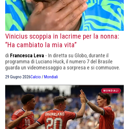
Vinicius scoppia in lacrime per la nonna:
“Ha cambiato la mia vita”
di
Francesca Leva
- In diretta su Globo, durante il
programma di Luciano Huck, il numero 7 del Brasile
guarda un videomessaggio a sorpresa e si commuove.
Una fragilità che convive con i suoi numeri al Mondiale:
29 Giugno 2026
Calcio
/
Mondiali
quattro gol e un assist in tre gare, prima della sfida col
Giappone.
MONDIALI