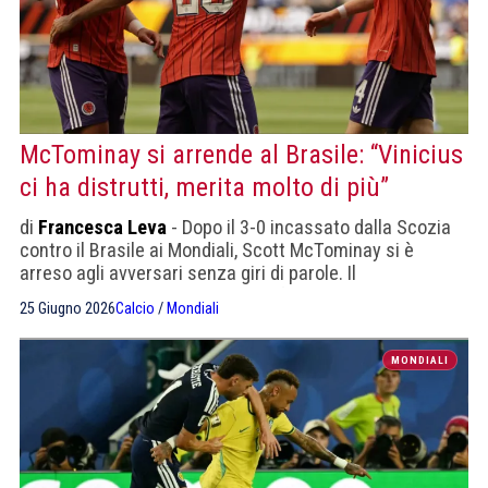
McTominay si arrende al Brasile: “Vinicius
ci ha distrutti, merita molto di più”
di
Francesca Leva
- Dopo il 3-0 incassato dalla Scozia
contro il Brasile ai Mondiali, Scott McTominay si è
arreso agli avversari senza giri di parole. Il
centrocampista del Napoli ha definito quella con la
25 Giugno 2026
Calcio
/
Mondiali
Seleção "una delle partite più dure" mai giocate
MONDIALI