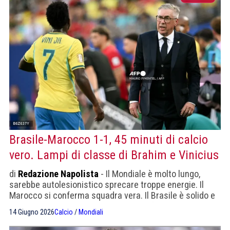
manda a casa la Turchia di Montella.
Brasile-Marocco 1-1, 45 minuti di calcio
vero. Lampi di classe di Brahim e Vinicius
di
Redazione Napolista
- Il Mondiale è molto lungo,
sarebbe autolesionistico sprecare troppe energie. Il
Marocco si conferma squadra vera. Il Brasile è solido e
ha tanta classe, deve gestire l'anagrafe di Casemiro.
14 Giugno 2026
Calcio
/
Mondiali
Molto bene il 18enne marocchino Bouaddi.