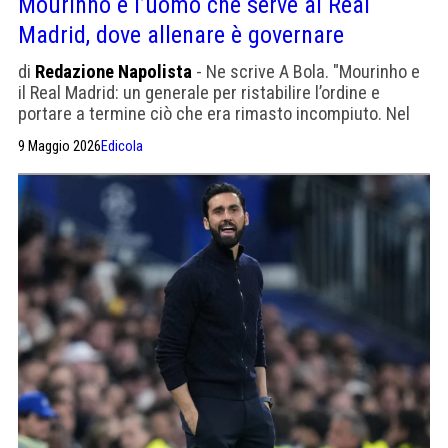
Mourinho è l’uomo che serve al Real
Madrid, dove allenare è governare
di
Redazione Napolista
- Ne scrive A Bola. "Mourinho e
il Real Madrid: un generale per ristabilire l’ordine e
portare a termine ciò che era rimasto incompiuto. Nel
2010 José Mourinho era all’apice della sua carriera.
9 Maggio 2026
Edicola
Aveva guidato l’Inter a uno storico Triplete, coronato
dall’eliminazione del Barcellona in semifinale di
Champions League. Aveva detto: 'Io sono José, coi miei
pregi e coi miei difetti'." Oggi Florentino ha bisogno della
sua autorità