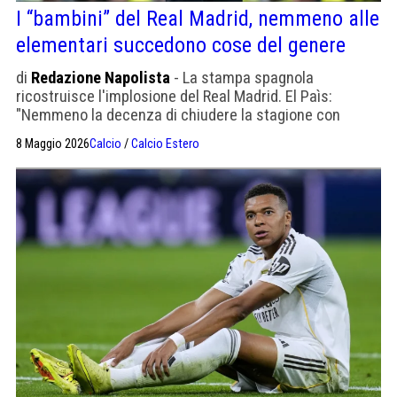
I “bambini” del Real Madrid, nemmeno alle
elementari succedono cose del genere
di
Redazione Napolista
- La stampa spagnola
ricostruisce l'implosione del Real Madrid. El Paìs:
"Nemmeno la decenza di chiudere la stagione con
dignità"
8 Maggio 2026
Calcio
/
Calcio Estero