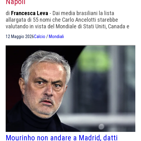
Napoli
di
Francesca Leva
- Dai media brasiliani la lista
allargata di 55 nomi che Carlo Ancelotti starebbe
valutando in vista del Mondiale di Stati Uniti, Canada e
Messico. Tre i giocatori della Serie A: Bremer, Wesley e
12 Maggio 2026
Calcio
/
Mondiali
Carlos Augusto. C'è ancora spazio per Neymar.
Mourinho non andare a Madrid, datti