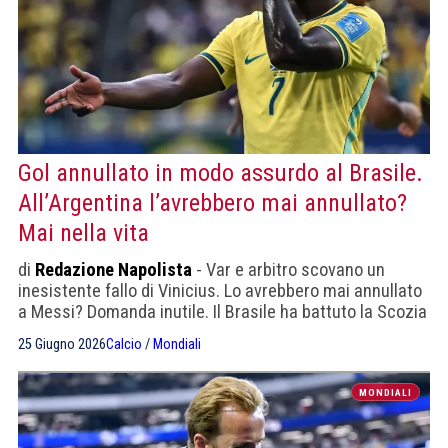
Gol annullato in modo assurdo al Brasile.
All’Argentina l’avrebbero mai annullato?
Mai nella vita
di
Redazione Napolista
- Var e arbitro scovano un
inesistente fallo di Vinicius. Lo avrebbero mai annullato
a Messi? Domanda inutile. Il Brasile ha battuto la Scozia
3-0. Doppietta di Vinicius. Esordio di Neymar
25 Giugno 2026
Calcio
/
Mondiali
MONDIALI