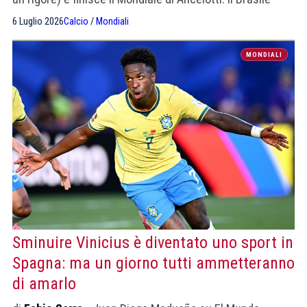
vince l'inutile sfida degli X-Goals: 2,73 a 0,84 ma quello è
6 Luglio 2026
Calcio
/
Mondiali
calcio virtuale. Dopo Haaland, il migliore dei norvegesi è
stato il portiere Nyland
MONDIALI
Sminuire Vinicius è diventato uno sport in
Spagna: ma un giorno tutti ammetteranno
di amarlo