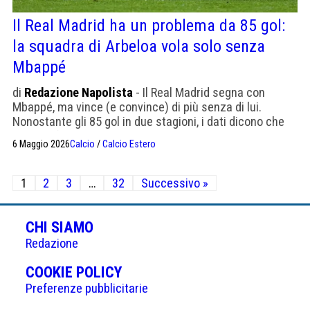
Il Real Madrid ha un problema da 85 gol:
la squadra di Arbeloa vola solo senza
Mbappé
di
Redazione Napolista
- Il Real Madrid segna con
Mbappé, ma vince (e convince) di più senza di lui.
Nonostante gli 85 gol in due stagioni, i dati dicono che
senza il francese la squadra è più solida e vince i grandi
6 Maggio 2026
Calcio
/
Calcio Estero
appuntamenti.
Paginazione
1
2
3
…
32
Successivo »
degli
articoli
CHI SIAMO
Redazione
(APRE
COOKIE POLICY
IN
Preferenze pubblicitarie
UNA