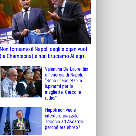
Non torniamo il Napoli degli slogan vuoti
(la Champions) e non bruciamo Allegri
Valentina De Laurentiis
e l’energia di Napoli:
“Sono i napoletani a
ispirarmi per le
magliette. Cerco le
radici”
Napoli non vuole
intestare piazzale
Tecchio ad Ascarelli
perché era ebreo?