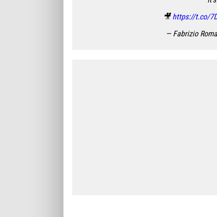
🎥
https://t.co/
— Fabrizio Rom