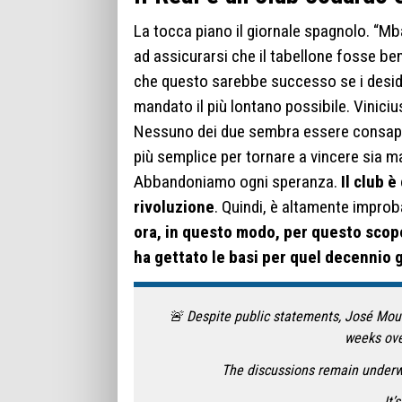
La tocca piano il giornale spagnolo. “Mb
ad assicurarsi che il tabellone fosse ben
che questo sarebbe successo se i desideri
mandato il più lontano possibile. Viniciu
Nessuno dei due sembra essere consapevo
più semplice per tornare a vincere sia m
Abbandoniamo ogni speranza.
Il club 
rivoluzione
. Quindi, è altamente impro
ora, in questo modo, per questo scop
ha gettato le basi per quel decennio g
🚨 Despite public statements, José Mour
weeks ove
The discussions remain underwa
It’