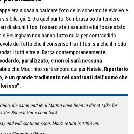
appé era a casa a caricare foto dello schermo televisivo e
 visibile: già 2-0 a quel punto. Sembrava sottintendere
 di alcuni tifosi fossero stati esauditi e lui fosse stato
s e Bellingham non hanno fatto nulla per contraddirlo.
le del fatto che il consenso tra i tifosi sia che il modo
andarli tutti e tre al Barça contemporaneamente.
è codardo, paralizzato, e non ci sarà nessuna
babile che Mourinho sarà ancora qui per Natale.
Riportarlo
o, è un grande tradimento nei confronti dell’uomo che
lorioso”.
inho, his camp and Real Madrid have been in direct talks for
r the Special One’s comeback.
y and will continue soon. Mou’s return is 100% on.
s up to Florentino Pérez.