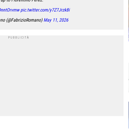
7DnntOrvmw
pic.twitter.com/y7Z7Jrzk8i
ano (@FabrizioRomano)
May 11, 2026