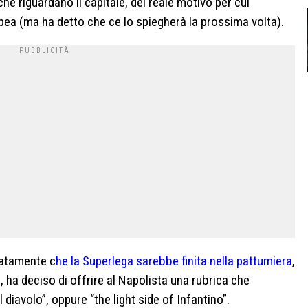
he riguardano il capitale, del reale motivo per cui
pea (ma ha detto che ce lo spiegherà la prossima volta).
iatamente c
he la Superlega sarebbe finita nella pattumiera
,
”
, ha deciso di offrire al Napolista una rubrica che
diavolo”, oppure “the light side of Infantino”.