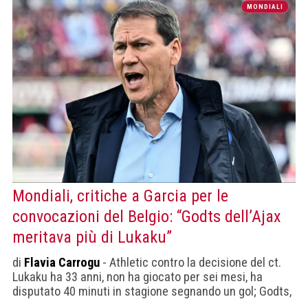
MONDIALI
Mondiali, critiche a Garcia per le
convocazioni del Belgio: “Godts dell’Ajax
meritava più di Lukaku”
di
Flavia Carrogu
- Athletic contro la decisione del ct.
Lukaku ha 33 anni, non ha giocato per sei mesi, ha
disputato 40 minuti in stagione segnando un gol; Godts,
20 anni, ha segnato 17 gol e fornito 14 assist in 41