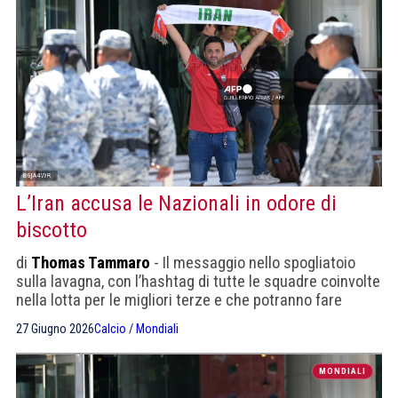
L’Iran accusa le Nazionali in odore di
biscotto
di
Thomas Tammaro
- Il messaggio nello spogliatoio
sulla lavagna, con l’hashtag di tutte le squadre coinvolte
nella lotta per le migliori terze e che potranno fare
calcoli: Austria, Algeria, Ghana, Congo, Uzbekistan e
27 Giugno 2026
Calcio
/
Mondiali
Croazia
MONDIALI