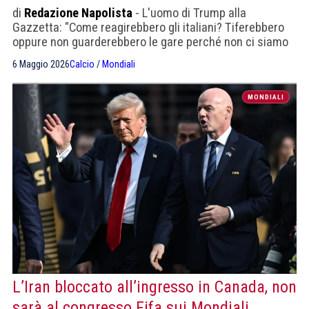
di
Redazione Napolista
- L'uomo di Trump alla
Gazzetta: "Come reagirebbero gli italiani? Tiferebbero
oppure non guarderebbero le gare perché non ci siamo
qualificati sul campo?"
6 Maggio 2026
Calcio
/
Mondiali
MONDIALI
L’Iran bloccato all’ingresso in Canada, non
sarà al congresso Fifa sui Mondiali