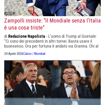
Zampolli insiste: “Il Mondiale senza l’Italia
è una cosa triste”
di
Redazione Napolista
- L'uomo di Trump al Giornale:
"Ci sono dei precedenti in altri tornei. Basta usare il
buonsenso. Ora per fortuna è andato via Gravina. Chi al
suo posto? Maldini"
24 Aprile 2026
Calcio
/
Mondiali