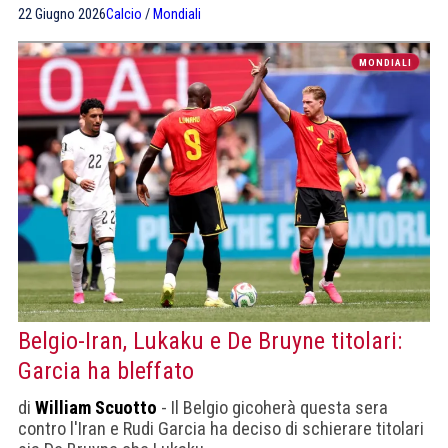
di Los Angeles.
22 Giugno 2026
Calcio
/
Mondiali
MONDIALI
Belgio-Iran, Lukaku e De Bruyne titolari:
Garcia ha bleffato
di
William Scuotto
- Il Belgio gicoherà questa sera
contro l'Iran e Rudi Garcia ha deciso di schierare titolari