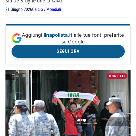
sia De Bruyne che Lukaku
21 Giugno 2026
Calcio
/
Mondiali
Aggiungi
Ilnapolista.it
alle tue fonti preferite
su Google
SEGUI ORA
MONDIALI