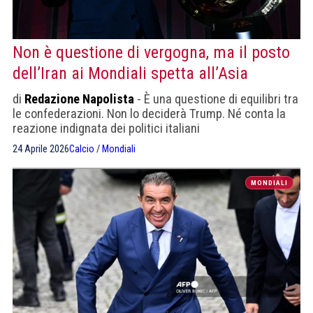
Non è questione di vergogna, ma il posto
dell’Iran ai Mondiali spetta all’Asia
di
Redazione Napolista
- È una questione di equilibri tra
le confederazioni. Non lo deciderà Trump. Né conta la
reazione indignata dei politici italiani
24 Aprile 2026
Calcio
/
Mondiali
MONDIALI