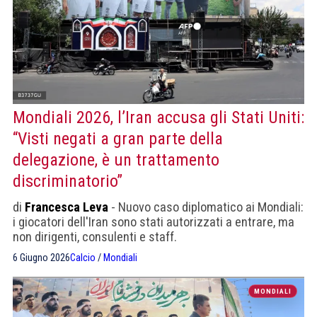
Mondiali 2026, l’Iran accusa gli Stati Uniti:
“Visti negati a gran parte della
delegazione, è un trattamento
discriminatorio”
di
Francesca Leva
- Nuovo caso diplomatico ai Mondiali:
i giocatori dell'Iran sono stati autorizzati a entrare, ma
non dirigenti, consulenti e staff.
6 Giugno 2026
Calcio
/
Mondiali
MONDIALI