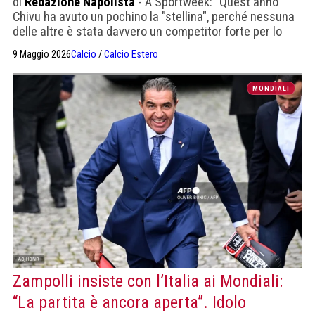
di
Redazione Napolista
- A Sportweek: "Quest'anno
Chivu ha avuto un pochino la "stellina", perché nessuna
delle altre è stata davvero un competitor forte per lo
Scudetto".
9 Maggio 2026
Calcio
/
Calcio Estero
MONDIALI
Zampolli insiste con l’Italia ai Mondiali:
“La partita è ancora aperta”. Idolo