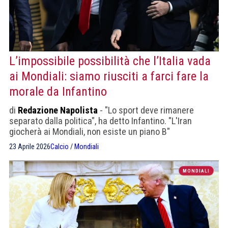
L’impossibile possibilità che l’Italia vada
ai Mondiali: siamo riusciti a farci fare la
morale da Infantino
di
Redazione Napolista
- "Lo sport deve rimanere
separato dalla politica", ha detto Infantino. "L'Iran
giocherà ai Mondiali, non esiste un piano B"
23 Aprile 2026
Calcio
/
Mondiali
MONDIALI