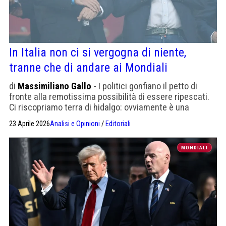
In Italia non ci si vergogna di niente,
tranne che di andare ai Mondiali
di
Massimiliano Gallo
- I politici gonfiano il petto di
fronte alla remotissima possibilità di essere ripescati.
Ci riscopriamo terra di hidalgo: ovviamente è una
posizione strumentale, politica, sennò non si
23 Aprile 2026
Analisi e Opinioni
/
Editoriali
spiegherebbe il loro silenzio di anni di fronte allo sfacelo
del nostro football
MONDIALI