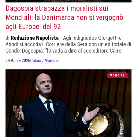
Dagospia strapazza i moralisti sui
Mondiali: la Danimarca non si vergognò
agli Europei del 92
di
Redazione Napolista
- Agli indignados Giorgetti e
Abodi si accoda il Corriere della Sera con un editoriale di
Condò. Dagospia: "lo vada a dire al suo editore Cairo
visto che l'Italia ai Mondiali fa vendere più copie ai
24 Aprile 2026
Calcio
/
Mondiali
quotidiani"
MONDIALI