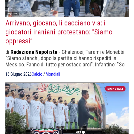
Arrivano, giocano, li cacciano via: i
giocatori iraniani protestano: “Siamo
oppressi”
di
Redazione Napolista
- Ghalenoei, Taremi e Mohebbi:
"Siamo stanchi, dopo la partita ci hanno rispediti in
Messico. Fanno di tutto per ostacolarci". Infantino: "So
cosa state passando"
16 Giugno 2026
Calcio
/
Mondiali
MONDIALI