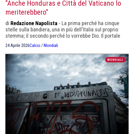
“Anche Honduras e Città del Vaticano lo
meriterebbero”
di
Redazione Napolista
- La prima perché ha cinque
stelle sulla bandiera, una in più dell'Italia sul proprio
stemma; il secondo perché lo vorrebbe Dio. Il portale
francese propone anche Libano, Slovenia, Cina, Ungheria
24 Aprile 2026
Calcio
/
Mondiali
e infine l'imbattuta Antartide.
MONDIALI