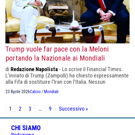
Trump vuole far pace con la Meloni
portando la Nazionale ai Mondiali
di
Redazione Napolista
- Lo scrive il Financial Times.
L'inviato di Trump (Zampolli) ha chiesto espressamente
alla Fifa di sostituire l'Iran con l'Italia. Nessun
commento ufficiale
23 Aprile 2026
Calcio
/
Mondiali
Paginazione
1
2
3
…
9
Successivo »
degli
articoli
CHI SIAMO
Redazione