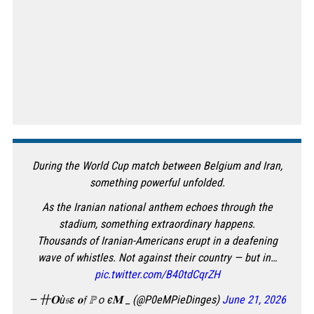
During the World Cup match between Belgium and Iran,
something powerful unfolded.
As the Iranian national anthem echoes through the
stadium, something extraordinary happens.
Thousands of Iranian-Americans erupt in a deafening
wave of whistles. Not against their country — but in…
pic.twitter.com/B40tdCqrZH
— 卄𝐎ù𝔰ε 𝐨𝔣 ℙｏє𝐌 _ (@P0eMPieDinges)
June 21, 2026