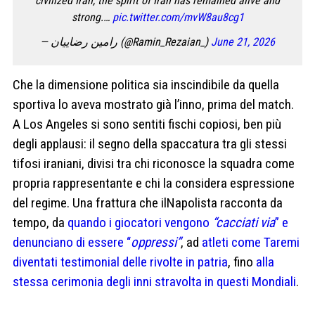
civilized Iran, the spirit of Iran has remained alive and
strong.…
pic.twitter.com/mvW8au8cg1
— رامین رضاییان (@Ramin_Rezaian_)
June 21, 2026
Che la dimensione politica sia inscindibile da quella
sportiva lo aveva mostrato già l’inno, prima del match.
A Los Angeles si sono sentiti fischi copiosi, ben più
degli applausi: il segno della spaccatura tra gli stessi
tifosi iraniani, divisi tra chi riconosce la squadra come
propria rappresentante e chi la considera espressione
del regime. Una frattura che ilNapolista racconta da
tempo, da
quando i giocatori vengono
“cacciati via
” e
denunciano di essere “
oppressi”
, ad
atleti come Taremi
diventati testimonial delle rivolte in patria
, fino
alla
stessa cerimonia degli inni stravolta in questi Mondiali
.