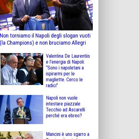
Non torniamo il Napoli degli slogan vuoti
(la Champions) e non bruciamo Allegri
Valentina De Laurentiis
e l’energia di Napoli:
“Sono i napoletani a
ispirarmi per le
magliette. Cerco le
radici”
Napoli non vuole
intestare piazzale
Tecchio ad Ascarelli
perché era ebreo?
Mancini è uno sgarro a