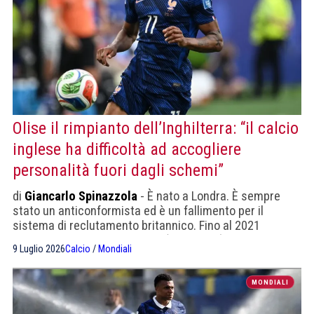
Olise il rimpianto dell’Inghilterra: “il calcio
inglese ha difficoltà ad accogliere
personalità fuori dagli schemi”
di
Giancarlo Spinazzola
- È nato a Londra. È sempre
stato un anticonformista ed è un fallimento per il
sistema di reclutamento britannico. Fino al 2021
giocava nella Serie B inglese. (Telegraph)
9 Luglio 2026
Calcio
/
Mondiali
MONDIALI