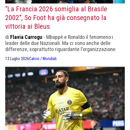
“La Francia 2026 somiglia al Brasile
2002”, So Foot ha già consegnato la
vittoria ai Bleus
di
Flavia Carrogu
- Mbappé e Ronaldo il fenomeno i
leader delle due Nazionali. Ma ci sono anche delle
differenze, soprattutto riguardante l'organizzazione
tattica.
13 Luglio 2026
Calcio
/
Mondiali