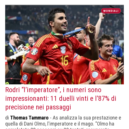
MONDIALI
Rodri “l’imperatore”, i numeri sono
impressionanti: 11 duelli vinti e l’87% di
precisione nei passaggi
di
Thomas Tammaro
- As analizza la sua prestazione e
quella di Dani Olmo, l'imperatore e il mago. "Olmo ha