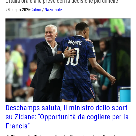
L'Italia ora è alle prese con la decisione più difficile
24 Luglio 2026
Calcio
/
Nazionale
Deschamps saluta, il ministro dello sport
su Zidane: “Opportunità da cogliere per la
Francia”