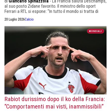
di
Giancarlo Spinazzola
- La Francia saluta Deschamps,
al suo posto Zidane favorito. Il ministro dello sport
Ferrari a RTL si espone: "In tutto il mondo si tratta di
ruoli che inevitabilmente comportano costi importanti".
20 Luglio 2026
Calcio
MONDIALI
Rabiot durissimo dopo il ko della Francia:
“Comportamenti mai visti, inammissibili”