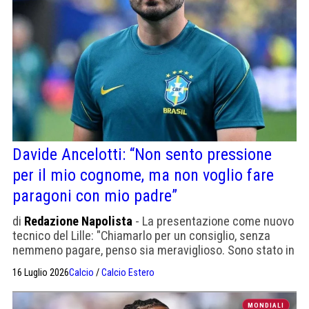
Davide Ancelotti: “Non sento pressione
per il mio cognome, ma non voglio fare
paragoni con mio padre”
di
Redazione Napolista
- La presentazione come nuovo
tecnico del Lille: "Chiamarlo per un consiglio, senza
nemmeno pagare, penso sia meraviglioso. Sono stato in
club dove c'era molta pressione e gli standard erano
16 Luglio 2026
Calcio
/
Calcio Estero
molto alti; ho esperienza".
MONDIALI