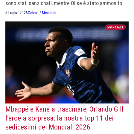
sono stati sanzionati, mentre Olise è stato ammonito
per ben poca cosa; anche il giallo a Barcola sembrava
5 Luglio 2026
Calcio
/
Mondiali
appartenere a una partita parallela".
MONDIALI
Mbappé e Kane a trascinare, Orlando Gill
l’eroe a sorpresa: la nostra top 11 dei
sedicesimi dei Mondiali 2026