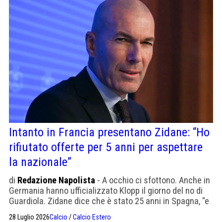
Intanto in Francia presentano Zidane: “Ho
rifiutato offerte per 5 anni per aspettare
la nazionale”
di
Redazione Napolista
- A occhio ci sfottono. Anche in
Germania hanno ufficializzato Klopp il giorno del no di
Guardiola. Zidane dice che è stato 25 anni in Spagna, "e
sapete che vuole dire"
28 Luglio 2026
Calcio
/
Calcio Estero