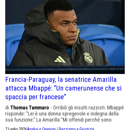
Francia-Paraguay, la senatrice Amarilla
attacca Mbappé: “Un camerunense che si
spaccia per francese”
di
Thomas Tammaro
- Orribili gli insulti razzisti. Mbappè
risponde: "Lei è una donna spregevole e indegna della
sua funzione." La Amarilla "Mi offendi perché sono
donna. Scusati, o potrò avviare azioni legali per violenza
7 Luglio 2026
Analisi e Opinioni
/
Razzismo e Giustizia