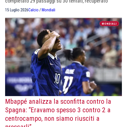
completato 29 passaggi su 30 tentati, recuperato
quattro palloni e vinto tre duelli."
15 Luglio 2026
Calcio
/
Mondiali
MONDIALI
Mbappé analizza la sconfitta contro la
Spagna: “Eravamo spesso 3 contro 2 a
centrocampo, non siamo riusciti a
pressarli”