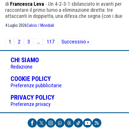
di
Francesca Leva
- Un 4-2-3-1 sbilanciato in avanti per
raccontare il primo turno a eliminazione diretta: tre
attaccanti in doppietta, una difesa che segna (con i due
centrali dell'Argentina a bersaglio), il portiere del
4 Luglio 2026
Calcio
/
Mondiali
Paraguay che stende la Germania a suon di rigori parati.
E qualche esclusione che fa male, da Salah a Haaland.
Paginazione
1
2
3
…
117
Successivo »
degli
articoli
CHI SIAMO
Redazione
(APRE
COOKIE POLICY
IN
Preferenze pubblicitarie
UNA
(APRE
PRIVACY POLICY
NUOVA
IN
Preferenze privacy
SCHEDA)
UNA
NUOVA
SCHEDA)