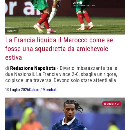
La Francia liquida il Marocco come se
fosse una squadretta da amichevole
estiva
di
Redazione Napolista
- Divario imbarazzante tra le
due Nazionali. La Francia vince 2-0, sbaglia un rigore,
colpisce una traversa. Devono solo stare attenti alla
maledizione degli strafavoriti. In semifinale attendono la
10 Luglio 2026
Calcio
/
Mondiali
vincente di Spagna-Belgio
MONDIALI