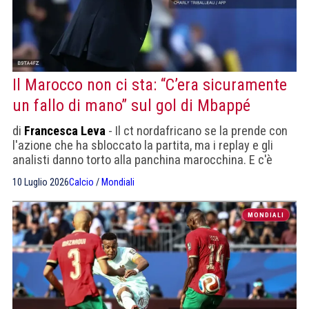
Il Marocco non ci sta: “C’era sicuramente
un fallo di mano” sul gol di Mbappé
di
Francesca Leva
- Il ct nordafricano se la prende con
l'azione che ha sbloccato la partita, ma i replay e gli
analisti danno torto alla panchina marocchina. E c'è
pure un precedente che sa di déjà-vu.
10 Luglio 2026
Calcio
/
Mondiali
MONDIALI