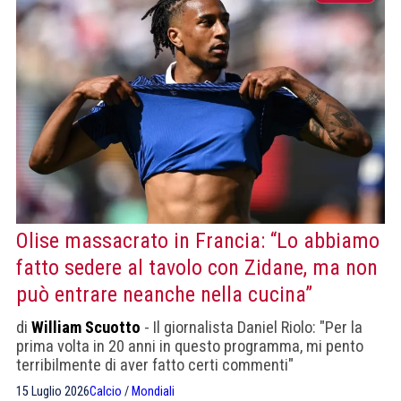
Olise massacrato in Francia: “Lo abbiamo
fatto sedere al tavolo con Zidane, ma non
può entrare neanche nella cucina”
di
William Scuotto
- Il giornalista Daniel Riolo: "Per la
prima volta in 20 anni in questo programma, mi pento
terribilmente di aver fatto certi commenti"
15 Luglio 2026
Calcio
/
Mondiali