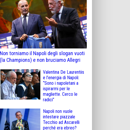
Non torniamo il Napoli degli slogan vuoti
(la Champions) e non bruciamo Allegri
Valentina De Laurentiis
e l’energia di Napoli:
“Sono i napoletani a
ispirarmi per le
magliette. Cerco le
radici”
Napoli non vuole
intestare piazzale
Tecchio ad Ascarelli
perché era ebreo?