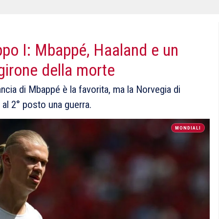
ppo I: Mbappé, Haaland e un
irone della morte
ancia di Mbappé è la favorita, ma la Norvegia di
 al 2° posto una guerra.
MONDIALI