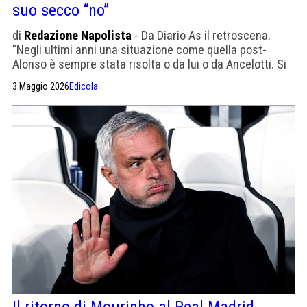
suo secco “no”
di
Redazione Napolista
- Da Diario As il retroscena.
"Negli ultimi anni una situazione come quella post-
Alonso è sempre stata risolta o da lui o da Ancelotti. Si
erano lasciati male, poi la normalizzazione dei rapporti
3 Maggio 2026
Edicola
aveva fatto sì che si riaprisse questa possibilità. Zidane
è in parola con la nazionale francese e non accetta altre
offerte"