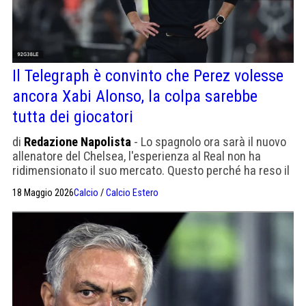
Il Telegraph è convinto che Perez volesse
ancora Xabi Alonso, la colpa sarebbe
tutta dei giocatori
di
Redazione Napolista
- Lo spagnolo ora sarà il nuovo
allenatore del Chelsea, l'esperienza al Real non ha
ridimensionato il suo mercato. Questo perché ha reso il
Leverkusen una squadra compatta, mentre a Madrid era
18 Maggio 2026
Calcio
/
Calcio Estero
impossibile con l'ego di Vinicius, Mbappé e co.