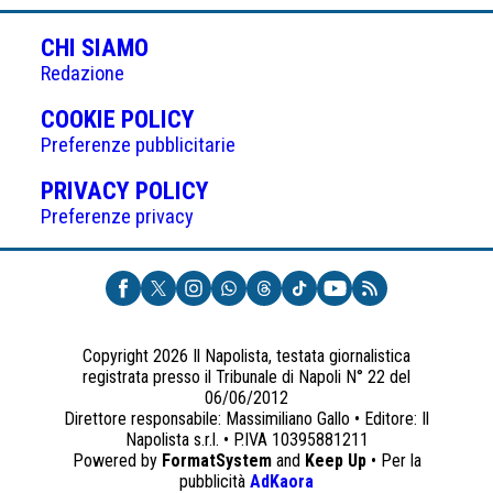
degli
articoli
CHI SIAMO
Redazione
(APRE
COOKIE POLICY
IN
Preferenze pubblicitarie
UNA
(APRE
PRIVACY POLICY
NUOVA
IN
Preferenze privacy
SCHEDA)
UNA
NUOVA
SCHEDA)
Copyright 2026 Il Napolista, testata giornalistica
registrata presso il Tribunale di Napoli N° 22 del
06/06/2012
Direttore responsabile: Massimiliano Gallo • Editore: Il
Napolista s.r.l. • P.IVA 10395881211
Powered by
FormatSystem
and
Keep Up
• Per la
(apre
pubblicità
AdKaora