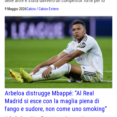
delle altre è stata davvero un competitor forte per lo
Scudetto".
9 Maggio 2026
Calcio
/
Calcio Estero
Arbeloa distrugge Mbappé: “Al Real
Madrid si esce con la maglia piena di
fango e sudore, non come uno smoking”