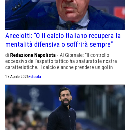
Ancelotti: “O il calcio italiano recupera la
mentalità difensiva o soffrirà sempre”
di
Redazione Napolista
- Al Giornale: "Il controllo
eccessivo dell’aspetto tattico ha snaturato le nostre
caratteristiche. Il calcio è anche prendere un gol in
meno degli avversari. Le partite di Champions pubblicità
17 Aprile 2026
Edicola
pura per il pubblico, un po’ meno per gli allenatori
eliminati".