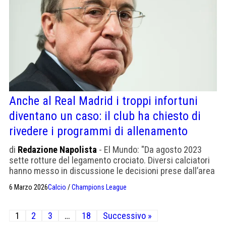
Anche al Real Madrid i troppi infortuni
diventano un caso: il club ha chiesto di
rivedere i programmi di allenamento
di
Redazione Napolista
- El Mundo: "Da agosto 2023
sette rotture del legamento crociato. Diversi calciatori
hanno messo in discussione le decisioni prese dall’area
medica"
6 Marzo 2026
Calcio
/
Champions League
Paginazione
1
2
3
…
18
Successivo »