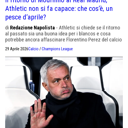
Il ritorno di Mourinho al Real Madrid,
Athletic non si fa capace: che cos’è, un
pesce d’aprile?
di
Redazione Napolista
- Athletic si chiede se il ritorno
al passato sia una buona idea per i blancos e cosa
potrebbe ancora affascinare Florentino Perez del calcio
dello Special One. Con Xabi Alonso l'esperimento
29 Aprile 2026
Calcio
/
Champions League
"moderno" non è riuscito.