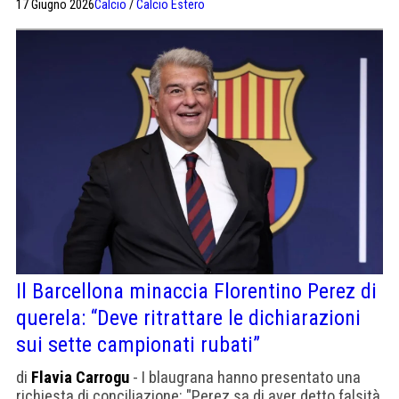
17 Giugno 2026
Calcio
/
Calcio Estero
Il Barcellona minaccia Florentino Perez di
querela: “Deve ritrattare le dichiarazioni
sui sette campionati rubati”
di
Flavia Carrogu
- I blaugrana hanno presentato una
richiesta di conciliazione: "Perez sa di aver detto falsità