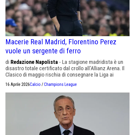
Macerie Real Madrid, Florentino Perez
vuole un sergente di ferro
di
Redazione Napolista
- La stagione madridista è un
disastro totale certificato dal crollo all'Allianz Arena. Il
Clasico di maggio rischia di consegnare la Liga ai
catalani. Da Mourinho a Klopp, Florentino cerca un
16 Aprile 2026
Calcio
/
Champions League
restauratore per gestire le intemperanze dello
spogliatoio.