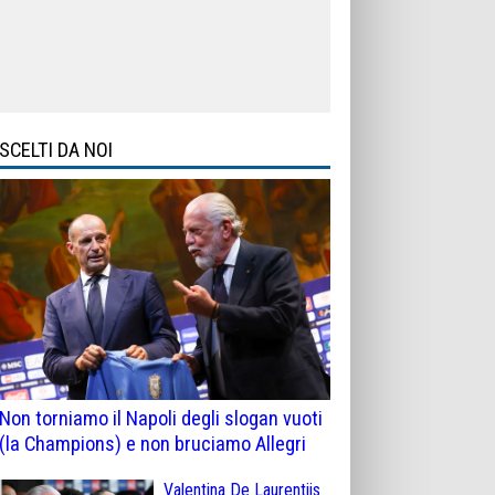
SCELTI DA NOI
Non torniamo il Napoli degli slogan vuoti
(la Champions) e non bruciamo Allegri
Valentina De Laurentiis