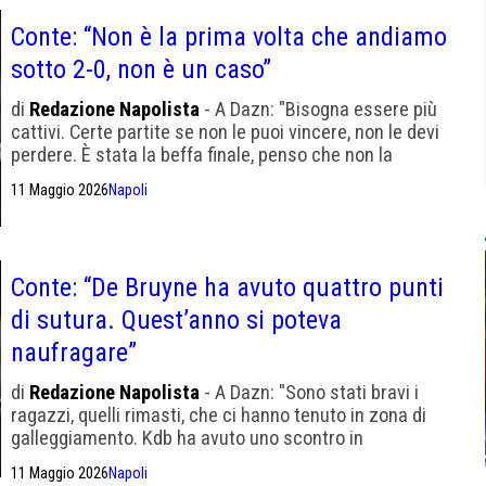
Conte: “Non è la prima volta che andiamo
sotto 2-0, non è un caso”
di
Redazione Napolista
- A Dazn: "Bisogna essere più
cattivi. Certe partite se non le puoi vincere, non le devi
perdere. È stata la beffa finale, penso che non la
meritassimo"
11 Maggio 2026
Napoli
Conte: “De Bruyne ha avuto quattro punti
di sutura. Quest’anno si poteva
naufragare”
di
Redazione Napolista
- A Dazn: "Sono stati bravi i
ragazzi, quelli rimasti, che ci hanno tenuto in zona di
galleggiamento. Kdb ha avuto uno scontro in
allenamento. L'Inter ha meritato, complimenti a loro"
11 Maggio 2026
Napoli