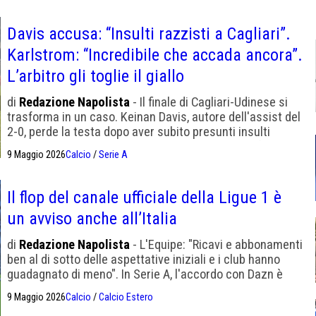
Davis accusa: “Insulti razzisti a Cagliari”.
Karlstrom: “Incredibile che accada ancora”.
L’arbitro gli toglie il giallo
di
Redazione Napolista
- Il finale di Cagliari-Udinese si
trasforma in un caso. Keinan Davis, autore dell'assist del
2-0, perde la testa dopo aver subito presunti insulti
razzisti. Karlstrom denuncia a Dazn, Pisacane difende
9 Maggio 2026
Calcio
/
Serie A
Dossena.
Il flop del canale ufficiale della Ligue 1 è
un avviso anche all’Italia
di
Redazione Napolista
- L'Equipe: "Ricavi e abbonamenti
ben al di sotto delle aspettative iniziali e i club hanno
guadagnato di meno". In Serie A, l'accordo con Dazn è
comunque una soluzione di stabilità. Mettersi in proprio
9 Maggio 2026
Calcio
/
Calcio Estero
è difficile