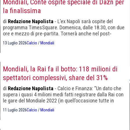
Mondiali, Conte ospite speciale di Dazn per
la finalissima
di
Redazione Napolista
- L'ex Napoli sarà ospite del
programma TimesSquare. Domenica, dalle 18.30, con due
ore e mezzo di pre-partita. Tornerà anche nel post-
partita con analisi e commenti sull'ultimo atto del
13 Luglio 2026
Calcio
/
Mondiali
Mondiale
Mondiali, la Rai fa il botto: 118 milioni di
spettatori complessivi, share del 31%
di
Redazione Napolista
- Calcio e Finanza: "Un dato che
supera i quasi 4 milioni medi fatti registrare dalla Rai con
le gare del Mondiale 2022 (in quell’occasione tutte in
esclusiva sulla tv di Stato)."
11 Luglio 2026
Calcio
/
Mondiali