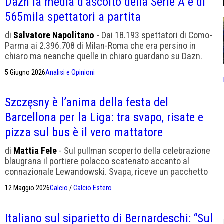
Dazn la media d’ascolto della Serie A è di
565mila spettatori a partita
di
Salvatore Napolitano
- Dai 18.193 spettatori di Como-
Parma ai 2.396.708 di Milan-Roma che era persino in
chiaro ma neanche quelle in chiaro guardano su Dazn.
Milan-Bari di Coppa Italia ha avuto più telespettatori
5 Giugno 2026
Analisi e Opinioni
Szczęsny è l’anima della festa del
Barcellona per la Liga: tra svapo, risate e
pizza sul bus è il vero mattatore
di
Mattia Fele
- Sul pullman scoperto della celebrazione
blaugrana il portiere polacco scatenato accanto al
connazionale Lewandowski. Svapa, riceve un pacchetto
di sigarette da un tifoso, sventola la bandiera della
12 Maggio 2026
Calcio
/
Calcio Estero
Polonia e divide pizza e gelati con la squadra.
Italiano sul siparietto di Bernardeschi: “Sul