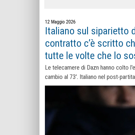
12 Maggio 2026
Italiano sul siparietto
contratto c’è scritto c
tutte le volte che lo so
Le telecamere di Dazn hanno colto l'e
cambio al 73'. Italiano nel post-partit