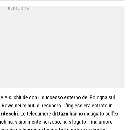
rie A si chiude con il successo esterno del Bologna sul
i Rowe nei minuti di recupero. L’inglese era entrato in
ardeschi
. Le telecamere di
Dazn
hanno indugiato sull’ex
nchina: visibilmente nervoso, ha sfogato il malumore
io che i telecronisti hanno fatto notare in diretta.