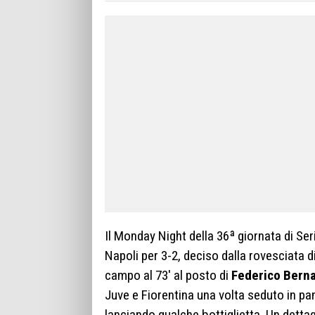
Il Monday Night della 36ª giornata di Se
Napoli per 3-2, deciso dalla rovesciata d
campo al 73′ al posto di
Federico Bern
Juve e Fiorentina una volta seduto in pa
lanciando qualche bottiglietta. Un dettagl