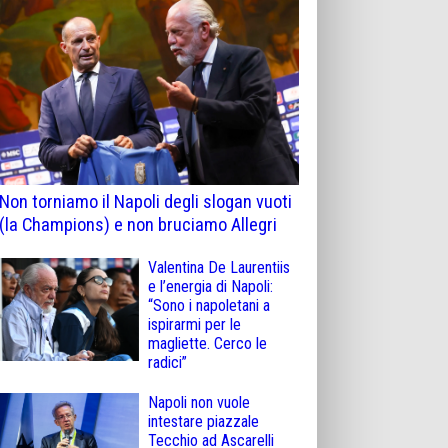
Non torniamo il Napoli degli slogan vuoti
(la Champions) e non bruciamo Allegri
Valentina De Laurentiis
e l’energia di Napoli:
“Sono i napoletani a
ispirarmi per le
magliette. Cerco le
radici”
Napoli non vuole
intestare piazzale
Tecchio ad Ascarelli