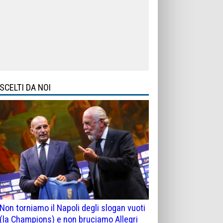
SCELTI DA NOI
Non torniamo il Napoli degli slogan vuoti
(la Champions) e non bruciamo Allegri