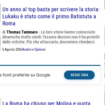
Un anno al top basta per scrivere la storia:
Lukaku è stato come il primo Batistuta a
Roma
di
Thomas Tammaro
- Le loro storie hanno conosciuto
dinamiche molto simili: l'essere decisivi non li ha protetti
dalle critiche. Più che attaccarlo, dovremmo chiederci
cosa saremmo potuti essere. Il tempo, fortunatamente,
6 Agosto 2026
Analisi e Opinioni
aggiusterà tutto
e fonti preferite su Google
SEGUI ORA
La Roma ha chiuso per Molina e punta