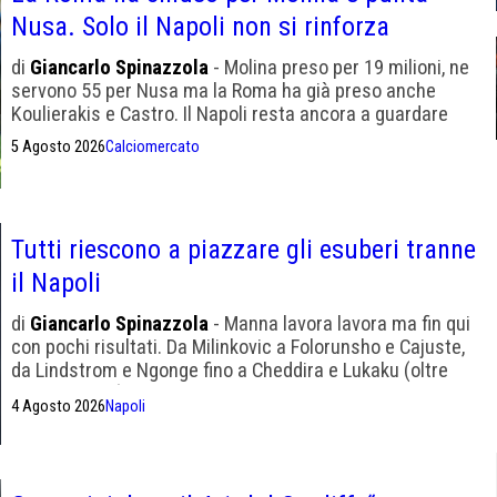
Nusa. Solo il Napoli non si rinforza
di
Giancarlo Spinazzola
- Molina preso per 19 milioni, ne
servono 55 per Nusa ma la Roma ha già preso anche
Koulierakis e Castro. Il Napoli resta ancora a guardare
5 Agosto 2026
Calciomercato
Tutti riescono a piazzare gli esuberi tranne
il Napoli
di
Giancarlo Spinazzola
- Manna lavora lavora ma fin qui
con pochi risultati. Da Milinkovic a Folorunsho e Cajuste,
da Lindstrom e Ngonge fino a Cheddira e Lukaku (oltre
Lang e Lucca) gli esuberi in casa Napoli. Tra le big è la
4 Agosto 2026
Napoli
peggiore