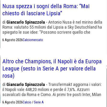
Nusa spezza i sogni della Roma: “Mai
chiesto di lasciare Lipsia”
di
Giancarlo Spinazzola
- Antonio Nusa è nel mirino della
Roma: valutato 55 milioni dal Lipsia a Sky Deutschland ha
spiegato le sue idee: "Possono scrivere quello che
vogliono, mai chiesto di andare via"
6 Agosto 2026
Calciomercato
Altro che Champions, il Napoli è da Europa
League (sesto in Serie A per valore della
rosa)
di
Giancarlo Spinazzola
- Transfermakt aggiorna i valori:
il Napoli vale 448,20 milioni e perde il 7,6%. Azzurri
scavalcati da Roma e Como. Ai primi tre posti Inter, Milan
e Juventus
6 Agosto 2026
Calcio
/
Serie A