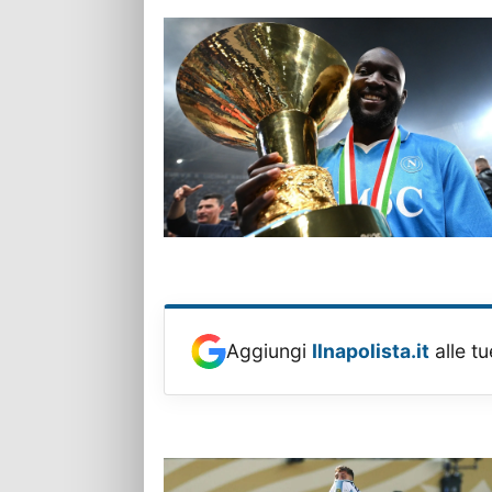
Aggiungi
Ilnapolista.it
alle tu