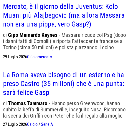
Mercato, è il giorno della Juventus: Kolo
Muani più Alajbegovic (ma allora Massara
non era una pippa, vero Gasp?)
di
Gipo Mainardo Keynes
- Massara ricuce col Psg (dopo
i danni fatti di Comolli) e riporta l'attaccante francese a
Torino (circa 50 milioni) e poi sta piazzando il colpo
bosniaco (40 milioni) che già voleva portare alla Roma.
29 Luglio 2026
Calciomercato
Strano che Alajbegovic giochi nella zolla di Yildiz. La
Roma invece ha preso Castro
La Roma aveva bisogno di un esterno e ha
preso Castro (35 milioni) che è una punta:
sarà felice Gasp
di
Thomas Tammaro
- Hanno perso Greenwood, hanno
subito la beffa di Summerville, inseguito Nusa. Ricordano
la scena dei Griffin con Peter che fa il regalo alla moglie
27 Luglio 2026
Calcio
/
Serie A