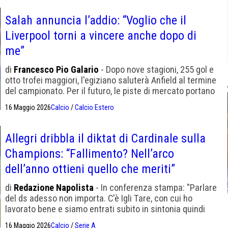
Salah annuncia l’addio: “Voglio che il
Liverpool torni a vincere anche dopo di
me”
di
Francesco Pio Galario
- Dopo nove stagioni, 255 gol e
otto trofei maggiori, l'egiziano saluterà Anfield al termine
del campionato. Per il futuro, le piste di mercato portano
all'Atlético Madrid, Stati Uniti o in Arabia Saudita.
16 Maggio 2026
Calcio
/
Calcio Estero
Allegri dribbla il diktat di Cardinale sulla
Champions: “Fallimento? Nell’arco
dell’anno ottieni quello che meriti”
di
Redazione Napolista
- In conferenza stampa: "Parlare
del ds adesso non importa. C'è Igli Tare, con cui ho
lavorato bene e siamo entrati subito in sintonia quindi
credo che tutti gli attacchi che ha subito non siano
16 Maggio 2026
Calcio
/
Serie A