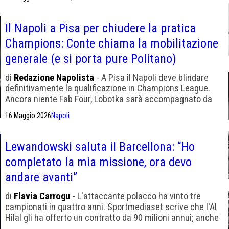
giusti".
Il Napoli a Pisa per chiudere la pratica
Champions: Conte chiama la mobilitazione
generale (e si porta pure Politano)
di
Redazione Napolista
- A Pisa il Napoli deve blindare
definitivamente la qualificazione in Champions League.
Ancora niente Fab Four, Lobotka sarà accompagnato da
McTominay e sulle fasce agiranno Gutierrez e
16 Maggio 2026
Napoli
Spinazzola.
Lewandowski saluta il Barcellona: “Ho
completato la mia missione, ora devo
andare avanti”
di
Flavia Carrogu
- L'attaccante polacco ha vinto tre
campionati in quattro anni. Sportmediaset scrive che l'Al
Hilal gli ha offerto un contratto da 90 milioni annui; anche
Milan e Juve l'avevano cercato.