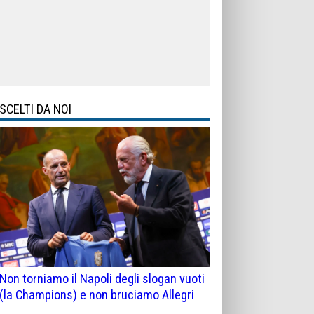
SCELTI DA NOI
Non torniamo il Napoli degli slogan vuoti
(la Champions) e non bruciamo Allegri