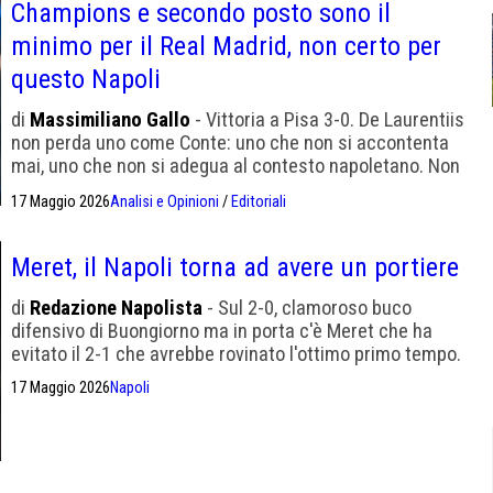
Champions e secondo posto sono il
minimo per il Real Madrid, non certo per
questo Napoli
di
Massimiliano Gallo
- Vittoria a Pisa 3-0. De Laurentiis
non perda uno come Conte: uno che non si accontenta
mai, uno che non si adegua al contesto napoletano. Non
dimentichiamo il mercato fallimentare e gli infortuni
17 Maggio 2026
Analisi e Opinioni
/
Editoriali
Meret, il Napoli torna ad avere un portiere
di
Redazione Napolista
- Sul 2-0, clamoroso buco
difensivo di Buongiorno ma in porta c'è Meret che ha
evitato il 2-1 che avrebbe rovinato l'ottimo primo tempo.
17 Maggio 2026
Napoli