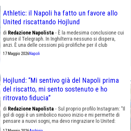
Athletic: il Napoli ha fatto un favore allo
United riscattando Hojlund
di
Redazione Napolista
- È la medesima conclusione cui
giunse il Telegraph. In Inghilterra nessuno si dispera,
anzi. È una delle cessioni più prolifiche per il club
17 Maggio 2026
Napoli
Hojlund: “Mi sentivo già del Napoli prima
del riscatto, mi sento sostenuto e ho
ritrovato fiducia”
di
Redazione Napolista
- Sul proprio profilo Instagram: "Il
gol di oggi è un simbolico nuovo inizio e mi permette di
pensare a nuovi sogni, ma devo ringraziare lo United:
volevo giocare lì sin da bambino. Salutarli mi emoziona
17 Maggio 2026
Archivio