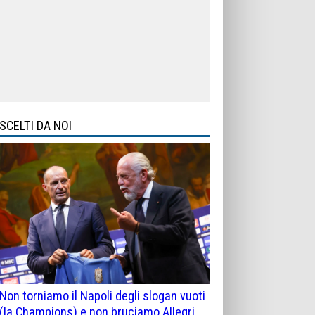
SCELTI DA NOI
Non torniamo il Napoli degli slogan vuoti
(la Champions) e non bruciamo Allegri