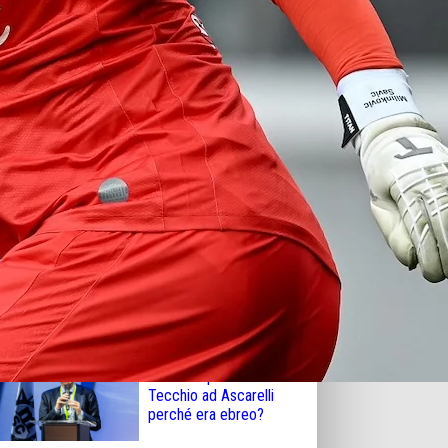
Non torniamo il Napoli degli slogan vuoti
(la Champions) e non bruciamo Allegri
Valentina De Laurentiis
e l’energia di Napoli:
“Sono i napoletani a
ispirarmi per le
magliette. Cerco le
radici”
Napoli non vuole
intestare piazzale
Tecchio ad Ascarelli
perché era ebreo?