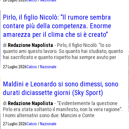
28 Luglio 2026
Calcio
/
Nazionale
tradizione e al derby di Roma
Pirlo, il figlio Nicolò: “Il rumore sembra
contare più della competenza. Enorme
amarezza per il clima che si è creato”
di
Redazione Napolista
- Pirlo, il figlio Nicolò: "Io so
quanto ami questo lavoro. So quanto hai studiato, quanto
hai sacrificato e quanto rispetto hai sempre avuto per
chiunque abbia condiviso il tuo percorso"
27 Luglio 2026
Calcio
/
Nazionale
Maldini e Leonardo si sono dimessi, sono
durati diciassette giorni (Sky Sport)
di
Redazione Napolista
- "Evidentemente la questione
Pirlo era stata soltanto il manifesto, non la vera ragione".
I nomi alternativi sono due: Mancini e Conte
27 Luglio 2026
Calcio
/
Nazionale