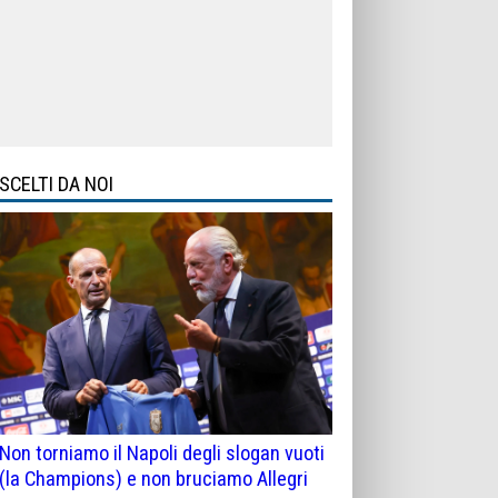
SCELTI DA NOI
Non torniamo il Napoli degli slogan vuoti
(la Champions) e non bruciamo Allegri