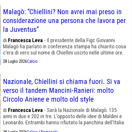
Malagò: “Chiellini? Non avrei mai preso in
considerazione una persona che lavora per
la Juventus”
di
Francesca Leva
- Il presidente della Figc Giovanni
Malagò ha parlato in conferenza stampa ha chiarito cosa
c'era di vero sul nome di Chiellini uscito nelle ultime ore.
28 Luglio 2026
Calcio
Nazionale, Chiellini si chiama fuori. Si va
verso il tandem Mancini-Ranieri: molto
Circolo Aniene e molto old style
di
Francesca Leva
- Sarà la Nazionale di Malagò: 135
anni in due e 202 in tre. L'opposto delle idee di Maldini e
Leonardo. Entrambi hanno rifiutato la panchina dell'Italia
(il Mancio l'ha lasciata). Malagò si richiama alla