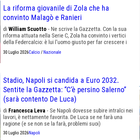
La riforma giovanile di Zola che ha
convinto Malagò e Ranieri
di
William Scuotto
- Ne scrive la Gazzetta. Con la sua
riforma attuata nella Serie C, Zola ha convinto i vertici
della Federcalcio: è lui l'uomo giusto per far crescere i
campioni del domani
30 Luglio 2026
Calcio
/
Nazionale
Stadio, Napoli si candida a Euro 2032.
Sentite la Gazzetta: “C’è persino Salerno”
(sarà contento De Luca)
di
Francesca Leva
- Se Napoli dovesse subire intralci nei
lavori, è nettamente favorita. De Luca se ne farà una
ragione (e se non se la farà, problemi suoi)
30 Luglio 2026
Napoli