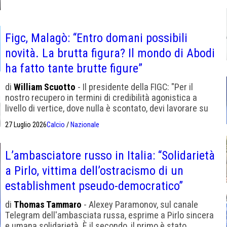
Figc, Malagò: “Entro domani possibili
novità. La brutta figura? Il mondo di Abodi
ha fatto tante brutte figure”
di
William Scuotto
- Il presidente della FIGC: "Per il
nostro recupero in termini di credibilità agonistica a
livello di vertice, dove nulla è scontato, devi lavorare su
ragazzi che oggi hanno dai 13 ai 16 anni"
27 Luglio 2026
Calcio
/
Nazionale
L’ambasciatore russo in Italia: “Solidarietà
a Pirlo, vittima dell’ostracismo di un
establishment pseudo-democratico”
di
Thomas Tammaro
- Alexey Paramonov, sul canale
Telegram dell'ambasciata russa, esprime a Pirlo sincera
e umana solidarietà. È il secondo, il primo è stato