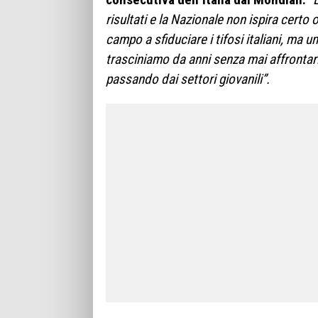
risultati e la Nazionale non ispira
certo 
campo a sfiduciare i tifosi ita
liani,
ma un
trasciniamo
da anni senza mai af
frontar
passando dai settori giovanili”.