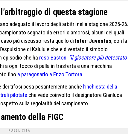
ll’arbitraggio di questa stagione
rano adeguato il lavoro degli arbitri nella stagione 2025-26.
 campionato segnato da errori clamorosi, alcuni dei quali
 Il caso più discusso resta quello di
Inter-Juventus
, con la
’espulsione di Kalulu e che è diventato il simbolo
 un episodio che ha
reso Bastoni
“il giocatore più detestato
schi a ogni tocco di palla in trasferta e una macchina
oto fino
a paragonarlo a Enzo Tortora
.
re dei tifosi pesa pesantemente anche
l’inchiesta della
rali pilotate
che vede coinvolto il designatore Gianluca
ospetto sulla regolarità del campionato.
iamento della FIGC