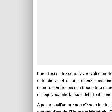
Due tifosi su tre sono favorevoli o mol
dato che va letto con prudenza: nessuno 
numero sembra più una bocciatura gener
è inequivocabile: la base del tifo italian
A pesare sull’umore non c’è solo la stagi
consecutiva dell’Italia dai Mondiali:
“