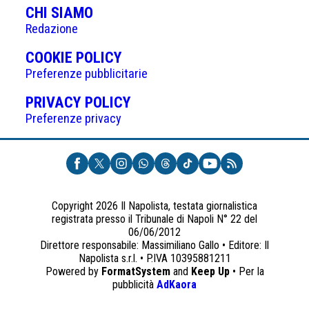
CHI SIAMO
Redazione
(APRE
COOKIE POLICY
IN
Preferenze pubblicitarie
UNA
(APRE
PRIVACY POLICY
NUOVA
IN
Preferenze privacy
SCHEDA)
UNA
NUOVA
SCHEDA)
Copyright 2026 Il Napolista, testata giornalistica
registrata presso il Tribunale di Napoli N° 22 del
06/06/2012
Direttore responsabile: Massimiliano Gallo • Editore: Il
Napolista s.r.l. • P.IVA 10395881211
Powered by
FormatSystem
and
Keep Up
• Per la
(apre
pubblicità
AdKaora
in