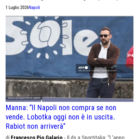
più ruoli
1 Luglio 2026
Napoli
Manna: “Il Napoli non compra se non
vende. Lobotka oggi non è in uscita.
Rabiot non arriverà”
di
Francesco Pio Galario
- Il ds a Sportitalia: “L'anno