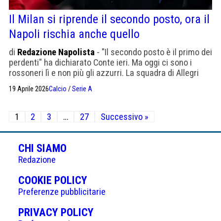
Il Milan si riprende il secondo posto, ora il
Napoli rischia anche quello
di
Redazione Napolista
- "Il secondo posto è il primo dei
perdenti" ha dichiarato Conte ieri. Ma oggi ci sono i
rossoneri lì e non più gli azzurri. La squadra di Allegri
vince 1-0 a Verona grazie alla rete di Rabiot.
19 Aprile 2026
Calcio
/
Serie A
Paginazione
1
2
3
…
27
Successivo »
degli
articoli
CHI SIAMO
Redazione
(APRE
COOKIE POLICY
IN
Preferenze pubblicitarie
UNA
(APRE
PRIVACY POLICY
NUOVA