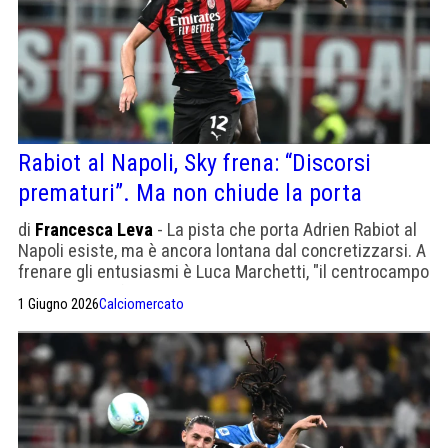
Rabiot al Napoli, Sky frena: “Discorsi
prematuri”. Ma non chiude la porta
di
Francesca Leva
- La pista che porta Adrien Rabiot al
Napoli esiste, ma è ancora lontana dal concretizzarsi. A
frenare gli entusiasmi è Luca Marchetti, "il centrocampo
azzurro è già forte e Allegri non ha nemmeno ancora
1 Giugno 2026
Calciomercato
firmato"