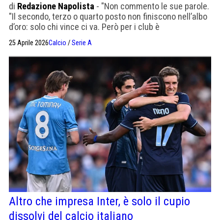
di
Redazione Napolista
- "Non commento le sue parole.
"Il secondo, terzo o quarto posto non finiscono nell’albo
d’oro: solo chi vince ci va. Però per i club è
fondamentale arrivare tra le prime quattro".
25 Aprile 2026
Calcio
/
Serie A
Altro che impresa Inter, è solo il cupio
dissolvi del calcio italiano