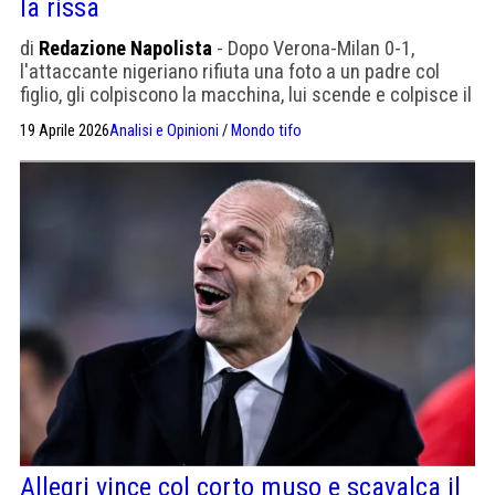
la rissa
di
Redazione Napolista
- Dopo Verona-Milan 0-1,
l'attaccante nigeriano rifiuta una foto a un padre col
figlio, gli colpiscono la macchina, lui scende e colpisce il
tifoso. Interviene la Digos.
19 Aprile 2026
Analisi e Opinioni
/
Mondo tifo
Allegri vince col corto muso e scavalca il