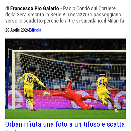
di
Francesco Pio Galario
- Paolo Condò sul Corriere
della Sera smonta la Serie A: i nerazzurri passeggiano
verso lo scudetto perché le altre si suicidano, il Milan fa
le barricate. E noi a Napoli prendiamo schiaffi dal
20 Aprile 2026
Edicola
passato aspettando Godot-Conte.
Orban rifiuta una foto a un tifoso e scatta