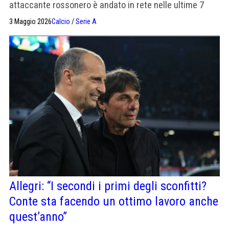
attaccante rossonero è andato in rete nelle ultime 7
giornate. Leao non segna dal 1° marzo, Pulisic non ha
3 Maggio 2026
Calcio
/
Serie A
segnato nel 2026, Nkunku è fermo a febbraio.
Allegri: “I secondi i primi degli sconfitti?
Conte sta facendo un ottimo lavoro anche
quest’anno”