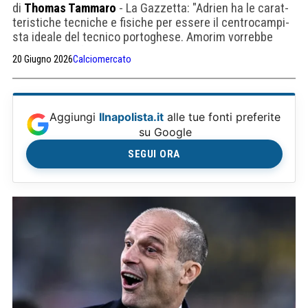
di
Thomas Tammaro
- La Gazzetta: "Adrien ha le carat­
te­ri­sti­che tec­ni­che e fisi­che per essere il cen­tro­cam­pi­
sta ideale del tec­nico por­to­ghese. Amo­rim vor­rebbe
averlo al suo fianco nel Milan che sta nascendo."
20 Giugno 2026
Calciomercato
Aggiungi
Ilnapolista.it
alle tue fonti preferite
su Google
SEGUI ORA