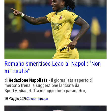
Romano smentisce Leao al Napoli: “Non
mi risulta”
di
Redazione Napolista
- Il giornalista esperto di
mercato frena la suggestione lanciata da
SportMediaset. Tra ingaggio fuori parametro,
valutazione da 60 milioni e la concorrenza di Al-Hilal e
10 Maggio 2026
Calciomercato
Manchester United, la pista partenopea resta poco più
di un esercizio di fantamercato