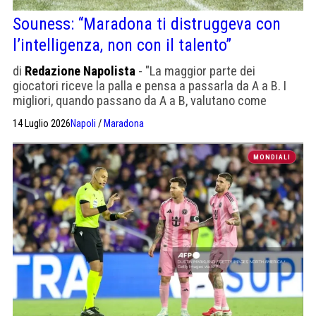
Souness: “Maradona ti distruggeva con
l’intelligenza, non con il talento”
di
Redazione Napolista
- "La maggior parte dei
giocatori riceve la palla e pensa a passarla da A a B. I
migliori, quando passano da A a B, valutano come
influenzerà C e D. Ma quelli come Zico, Maradona e
14 Luglio 2026
Napoli
/
Maradona
Messi, pensano già a G, H e oltre"
MONDIALI