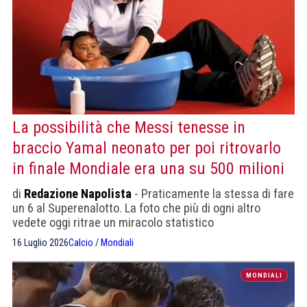
La possibilità che Messi tenesse in
braccio Yamal neonato per poi ritrovarlo
in finale Mondiale era una su 500 milioni
di
Redazione Napolista
- Praticamente la stessa di fare
un 6 al Superenalotto. La foto che più di ogni altro
vedete oggi ritrae un miracolo statistico
16 Luglio 2026
Calcio
/
Mondiali
MONDIALI