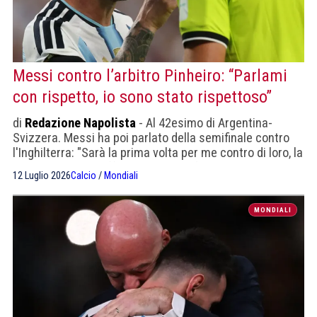
Messi contro l’arbitro Pinheiro: “Parlami
con rispetto, io sono stato rispettoso”
di
Redazione Napolista
- Al 42esimo di Argentina-
Svizzera. Messi ha poi parlato della semifinale contro
l'Inghilterra: "Sarà la prima volta per me contro di loro, la
vivremo come si affronta una semifinale".
12 Luglio 2026
Calcio
/
Mondiali
MONDIALI