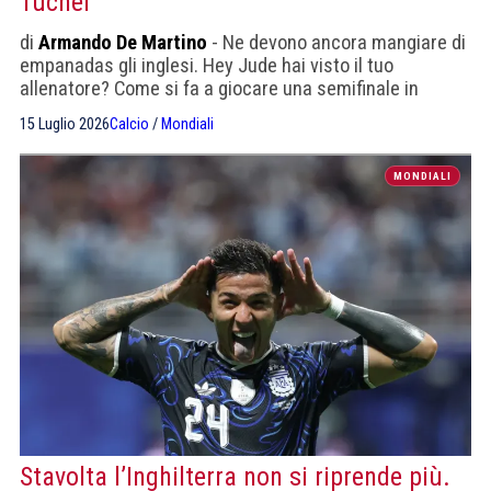
Tuchel
di
Armando De Martino
- Ne devono ancora mangiare di
empanadas gli inglesi. Hey Jude hai visto il tuo
allenatore? Come si fa a giocare una semifinale in
questo modo?
15 Luglio 2026
Calcio
/
Mondiali
MONDIALI
Stavolta l’Inghilterra non si riprende più.