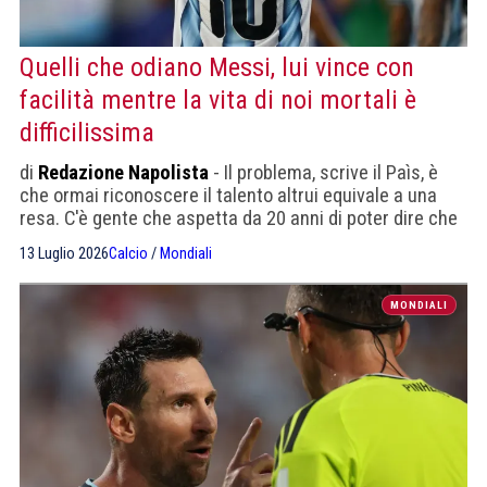
Quelli che odiano Messi, lui vince con
facilità mentre la vita di noi mortali è
difficilissima
di
Redazione Napolista
- Il problema, scrive il Paìs, è
che ormai riconoscere il talento altrui equivale a una
resa. C'è gente che aspetta da 20 anni di poter dire che
Messi è uno qualunque
13 Luglio 2026
Calcio
/
Mondiali
MONDIALI