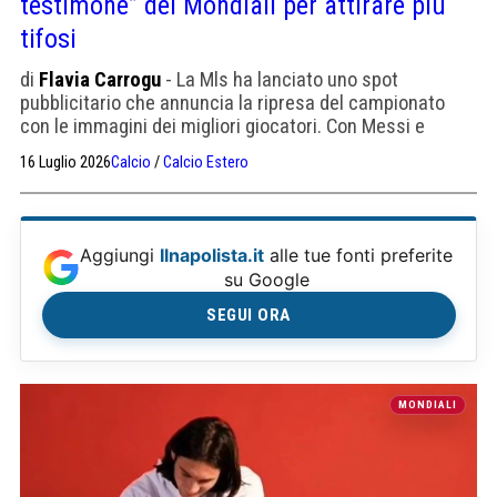
testimone” dei Mondiali per attirare più
tifosi
di
Flavia Carrogu
- La Mls ha lanciato uno spot
pubblicitario che annuncia la ripresa del campionato
con le immagini dei migliori giocatori. Con Messi e
l'arrivo di Griezmann e Lewandowski, il campionato
16 Luglio 2026
Calcio
/
Calcio Estero
nordamericano vuole puntare in grande.
Aggiungi
Ilnapolista.it
alle tue fonti preferite
su Google
SEGUI ORA
MONDIALI