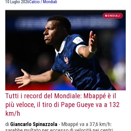
10 Luglio 2026
Calcio
/
Mondiali
MONDIALI
Tutti i record del Mondiale: Mbappé è il
più veloce, il tiro di Pape Gueye va a 132
km/h
di
Giancarlo Spinazzola
- Mbappé va a 37,6 km/h:
sarebbe multato per eccesso di velocità nei centri