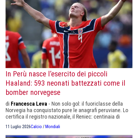
In Perù nasce l’esercito dei piccoli
Haaland: 593 neonati battezzati come il
bomber norvegese
di
Francesca Leva
- Non solo gol: il fuoriclasse della
Norvegia ha conquistato pure le anagrafi peruviane. Lo
certifica il registro nazionale, il Reniec: centinaia di
famiglie hanno scelto il suo nome per i figli nate durante
11 Luglio 2026
Calcio
/
Mondiali
il torneo.