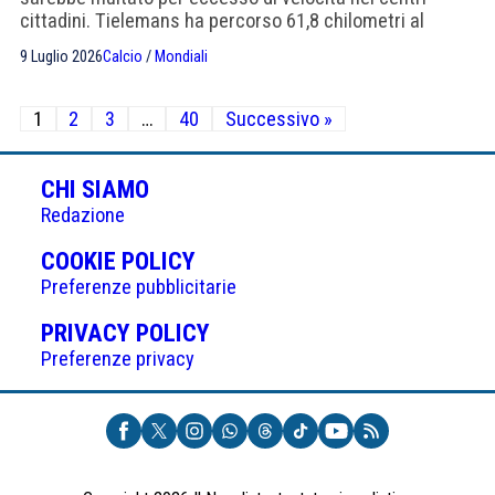
cittadini. Tielemans ha percorso 61,8 chilometri al
Mondiale, Castagne 16,29 chilometri in una sola partita.
9 Luglio 2026
Calcio
/
Mondiali
Paginazione
1
2
3
…
40
Successivo »
degli
articoli
CHI SIAMO
Redazione
(APRE
COOKIE POLICY
IN
Preferenze pubblicitarie
UNA
(APRE
PRIVACY POLICY
NUOVA
IN
Preferenze privacy
SCHEDA)
UNA
NUOVA
SCHEDA)