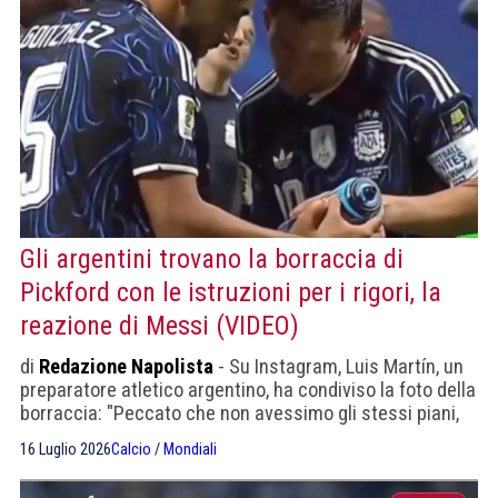
Gli argentini trovano la borraccia di
Pickford con le istruzioni per i rigori, la
reazione di Messi (VIDEO)
di
Redazione Napolista
- Su Instagram, Luis Martín, un
preparatore atletico argentino, ha condiviso la foto della
borraccia: "Peccato che non avessimo gli stessi piani,
amico"
16 Luglio 2026
Calcio
/
Mondiali