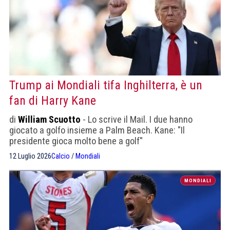
Trump ai Mondiali tifa Inghilterra, è un
fan di Harry Kane
di
William Scuotto
- Lo scrive il Mail. I due hanno
giocato a golfo insieme a Palm Beach. Kane: "Il
presidente gioca molto bene a golf"
12 Luglio 2026
Calcio
/
Mondiali
MONDIALI