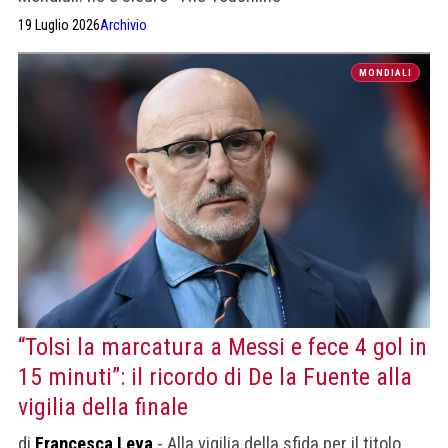
19 Luglio 2026
Archivio
MONDIALI
“Tolsi la marcatura a Messi e fece 4 gol in
15 minuti”: il ricordo di De la Fuente alla
vigilia della finale
di
Francesca Leva
- Alla vigilia della sfida per il titolo