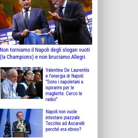
Non torniamo il Napoli degli slogan vuoti
(la Champions) e non bruciamo Allegri
Valentina De Laurentiis
e l’energia di Napoli:
“Sono i napoletani a
ispirarmi per le
magliette. Cerco le
radici”
Napoli non vuole
intestare piazzale
Tecchio ad Ascarelli
perché era ebreo?