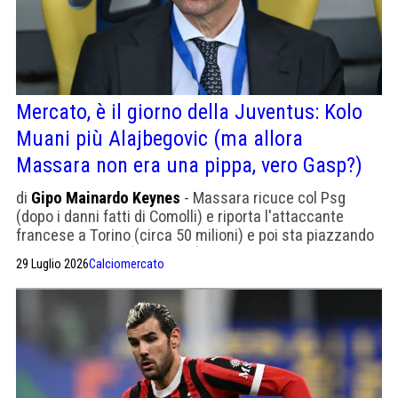
Mercato, è il giorno della Juventus: Kolo
Muani più Alajbegovic (ma allora
Massara non era una pippa, vero Gasp?)
di
Gipo Mainardo Keynes
- Massara ricuce col Psg
(dopo i danni fatti di Comolli) e riporta l'attaccante
francese a Torino (circa 50 milioni) e poi sta piazzando
il colpo bosniaco (40 milioni) che già voleva portare alla
29 Luglio 2026
Calciomercato
Roma. Strano che Alajbegovic giochi nella zolla di Yildiz.
La Roma invece ha preso Castro