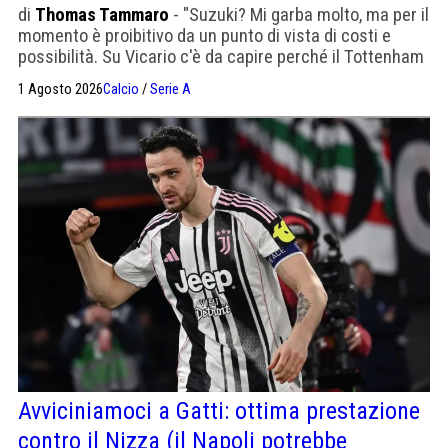
di
Thomas Tammaro
- "Suzuki? Mi garba molto, ma per il
momento è proibitivo da un punto di vista di costi e
possibilità. Su Vicario c'è da capire perché il Tottenham
l'abbia lasciato fuori"
1 Agosto 2026
Calcio
/
Serie A
Avviciniamoci a Gatti: ottima prestazione
contro il Nizza (il Napoli potrebbe