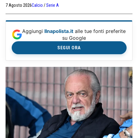
abbiamo fatto dopo quella partita. Non abbiamo creato
7 Agosto 2026
Calcio
/
Serie A
grossi strascichi".
Aggiungi
Ilnapolista.it
alle tue fonti preferite
su Google
SEGUI ORA