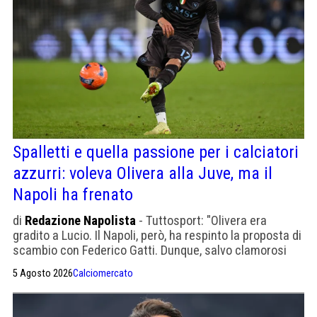
Spalletti e quella passione per i calciatori
azzurri: voleva Olivera alla Juve, ma il
Napoli ha frenato
di
Redazione Napolista
- Tuttosport: "Olivera era
gradito a Lucio. Il Napoli, però, ha respinto la proposta di
scambio con Federico Gatti. Dunque, salvo clamorosi
ribaltoni, tutto da rifare."
5 Agosto 2026
Calciomercato