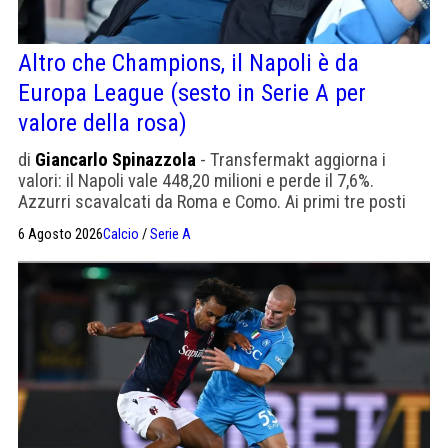
Altro che Champions, il Napoli è da
Europa League (sesto in Serie A per
valore della rosa)
di
Giancarlo Spinazzola
- Transfermakt aggiorna i
valori: il Napoli vale 448,20 milioni e perde il 7,6%.
Azzurri scavalcati da Roma e Como. Ai primi tre posti
Inter, Milan e Juventus
6 Agosto 2026
Calcio
/
Serie A