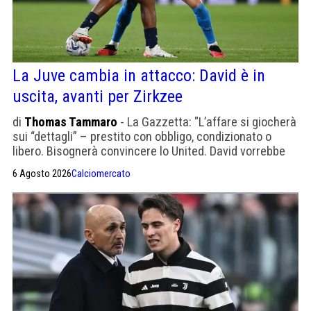
La Juve cambia in attacco: David è in
uscita, avanti per Zirkzee
di
Thomas Tammaro
- La Gazzetta: "L’affare si gio­cherà
sui “det­ta­gli” – pre­stito con obbligo, con­di­zio­nato o
libero. Bisognerà convincere lo United. David vorrebbe
rimanere, ma Massara non vorrebbe perdersi Zirzkee in
6 Agosto 2026
Calciomercato
prestito"