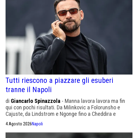
Tutti riescono a piazzare gli esuberi
tranne il Napoli
di
Giancarlo Spinazzola
- Manna lavora lavora ma fin
qui con pochi risultati. Da Milinkovic a Folorunsho e
Cajuste, da Lindstrom e Ngonge fino a Cheddira e
Lukaku (oltre Lang e Lucca) gli esuberi in casa Napoli.
4 Agosto 2026
Napoli
Tra le big è la peggiore