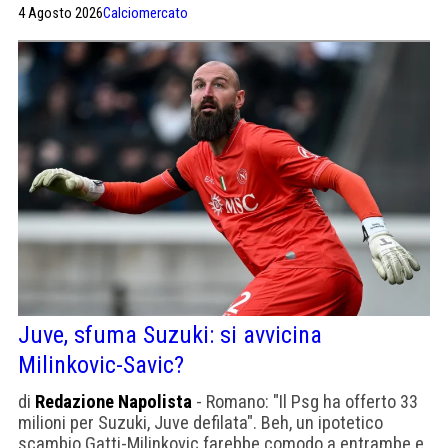
cedere Chevalier, e potendo sfrut­tare la volontà del
4 Agosto 2026
Calciomercato
giap­po­nese di gio­care tito­lare"
Juve, sfuma Suzuki: si avvicina
Milinkovic-Savic?
di
Redazione Napolista
- Romano: "Il Psg ha offerto 33
milioni per Suzuki, Juve defilata". Beh, un ipotetico
scambio Gatti-Milinkovic farebbe comodo a entrambe e