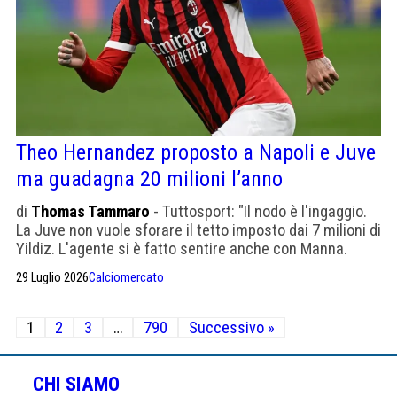
Theo Hernandez proposto a Napoli e Juve
ma guadagna 20 milioni l’anno
di
Thomas Tammaro
- Tuttosport: "Il nodo è l'ingaggio.
La Juve non vuole sforare il tetto imposto dai 7 milioni di
Yildiz. L'agente si è fatto sentire anche con Manna.
Risposta? Vediamo"
29 Luglio 2026
Calciomercato
Paginazione
1
2
3
…
790
Successivo »
degli
articoli
CHI SIAMO