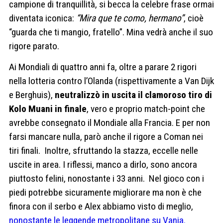
campione di tranquillità, si becca la celebre frase ormai
diventata iconica:
“Mira que te como, hermano”
, cioè
“guarda che ti mangio, fratello”. Mina vedrà anche il suo
rigore parato.
Ai Mondiali di quattro anni fa, oltre a parare 2 rigori
nella lotteria contro l’Olanda (rispettivamente a Van Dijk
e Berghuis),
neutralizzò in uscita il clamoroso tiro di
Kolo Muani in finale
, vero e proprio match-point che
avrebbe consegnato il Mondiale alla Francia. E per non
farsi mancare nulla, parò anche il rigore a Coman nei
tiri finali. Inoltre, sfruttando la stazza, eccelle nelle
uscite in area. I riflessi, manco a dirlo, sono ancora
piuttosto felini, nonostante i 33 anni. Nel gioco con i
piedi potrebbe sicuramente migliorare ma non è che
finora con il serbo e Alex abbiamo visto di meglio,
nonostante le leggende metropolitane su Vanja.