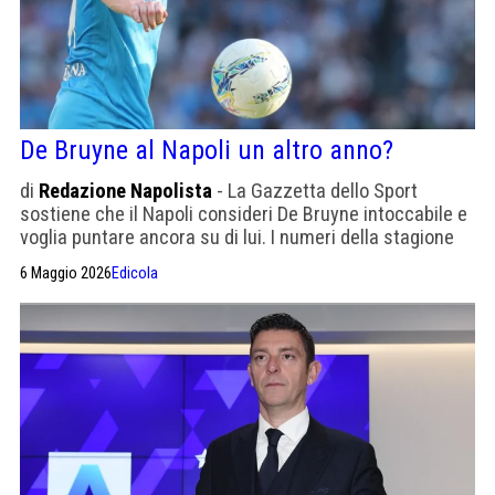
De Bruyne al Napoli un altro anno?
di
Redazione Napolista
- La Gazzetta dello Sport
sostiene che il Napoli consideri De Bruyne intoccabile e
voglia puntare ancora su di lui. I numeri della stagione
raccontano però un'altra storia: il belga ha saltato il 54%
6 Maggio 2026
Edicola
delle partite, ha segnato 5 gol (di cui uno alla
Cremonese in una gara già chiusa) e guadagna 6,5
milioni.