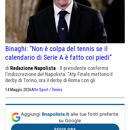
Binaghi: “Non è colpa del tennis se il
calendario di Serie A è fatto coi piedi”
di
Redazione Napolista
- Ił presidente conferma
l'indiscrezione del Napolista: "Atp Finals mettono il
derby di Torino, ora il derby di Roma con gli
Internazionali. Diceva Andreotti: 'A pensar male si fa
14 Maggio 2026
Altri Sport
/
Tennis
peccato, ma qualche volta ci si azzecca'".
Aggiungi
Ilnapolista.it
alle tue fonti preferite
su Google
SEGUI ORA