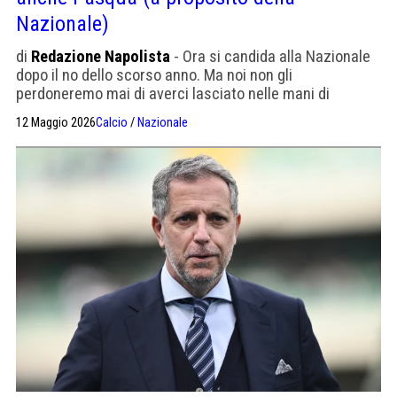
Nazionale)
di
Redazione Napolista
- Ora si candida alla Nazionale
dopo il no dello scorso anno. Ma noi non gli
perdoneremo mai di averci lasciato nelle mani di
Gattuso. A Sky Sport: "Dissi di no nel giugno scorso
12 Maggio 2026
Calcio
/
Nazionale
perché ero impegnato con la Roma. Dirigente o
allenatore? Non lo so, se vieni chiamato devi rispondere
sì e basta."