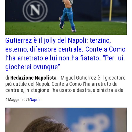
Gutierrez è il jolly del Napoli: terzino,
esterno, difensore centrale. Conte a Como
l’ha arretrato e lui non ha fiatato. “Per lui
giocherei ovunque”
di
Redazione Napolista
- Miguel Gutierrez è il giocatore
più duttile del Napoli. Conte a Como l'ha arretrato da
centrale, in stagione l'ha usato a destra, a sinistra e da
esterno alto. Lui dice: "Per Conte giocherei ovunque". Ha
4 Maggio 2026
Napoli
24 anni, viene dal Real Madrid e dal Girona, e potrebbe
essere la risorsa decisiva del finale di stagione.