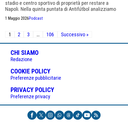
stadio e centro sportivo di proprietà per restare a
Napoli. Nella quinta puntata di Antifútbol analizziamo
costi e benefici reali
1 Maggio 2026
Podcast
Paginazione
1
2
3
…
106
Successivo »
degli
articoli
CHI SIAMO
Redazione
(APRE
COOKIE POLICY
IN
Preferenze pubblicitarie
UNA
(APRE
PRIVACY POLICY
NUOVA
IN
Preferenze privacy
SCHEDA)
UNA
NUOVA
SCHEDA)