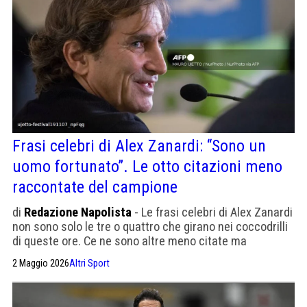
Frasi celebri di Alex Zanardi: “Sono un
uomo fortunato”. Le otto citazioni meno
raccontate del campione
di
Redazione Napolista
- Le frasi celebri di Alex Zanardi
non sono solo le tre o quattro che girano nei coccodrilli
di queste ore. Ce ne sono altre meno citate ma
altrettanto rivelatrici
2 Maggio 2026
Altri Sport