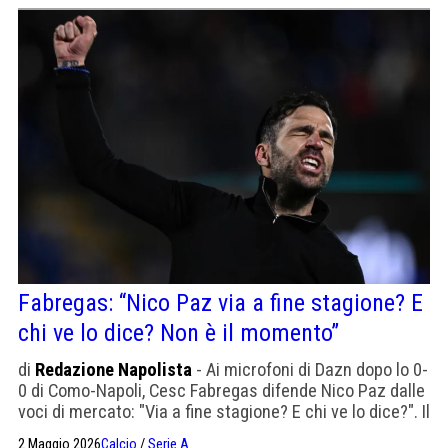
salto. Visione di lungo periodo: "tra 3-4 anni vedremo
molte più vittorie".
Fabregas: “Nico Paz via a fine stagione? E
chi ve lo dice? Non è il momento”
di
Redazione Napolista
- Ai microfoni di Dazn dopo lo 0-
0 di Como-Napoli, Cesc Fabregas difende Nico Paz dalle
voci di mercato: "Via a fine stagione? E chi ve lo dice?". Il
tecnico catalano parla di "calcio totale", di una squadra
2 Maggio 2026
Calcio
/
Serie A