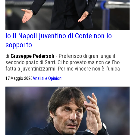
Io il Napoli juventino di Conte non lo
sopporto
di
Giuseppe Pedersoli
- Preferisco di gran lunga il
secondo posto di Sarri. Ci ho provato ma non ce l'ho
fatta a juventinizzarmi. Per me vincere non è l'unica
cosa che conta. Ha ragione il Pampa Sosa sui presunti
17 Maggio 2026
Analisi e Opinioni
perdenti