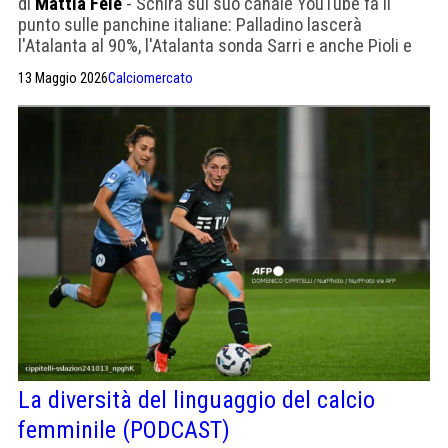
di
Mattia Fele
- Schira sul suo canale YouTube fa il
punto sulle panchine italiane: Palladino lascerà
l'Atalanta al 90%, l'Atalanta sonda Sarri e anche Pioli e
Thiago Motta. Su Enzo Maresca: chances reali al Napoli
13 Maggio 2026
Calciomercato
e al Milan, ma ad oggi pensa solo al City come
successore di Guardiola.
La diversità del linguaggio del calcio
femminile (PODCAST)