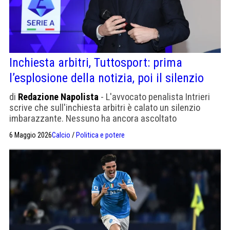
Inchiesta arbitri, Tuttosport: prima
l’esplosione della notizia, poi il silenzio
di
Redazione Napolista
- L'avvocato penalista Intrieri
scrive che sull'inchiesta arbitri è calato un silenzio
imbarazzante. Nessuno ha ancora ascoltato
l'intercettazione di Rocchi, eppure la si liquida come
6 Maggio 2026
Calcio
/
Politica e potere
irrilevante. Il procuratore Viola tace, ma qualcuno ha
fatto trapelare che i dirigenti dell'Inter non sono
indagati.