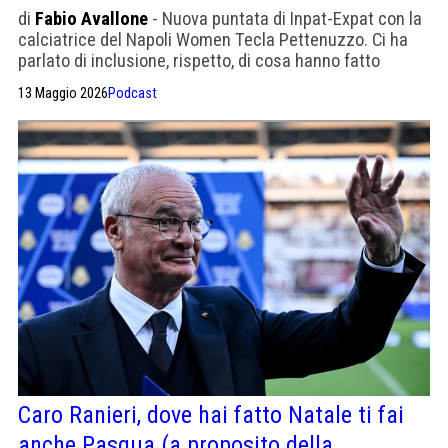
di
Fabio Avallone
- Nuova puntata di Inpat-Expat con la
calciatrice del Napoli Women Tecla Pettenuzzo. Ci ha
parlato di inclusione, rispetto, di cosa hanno fatto
contro il razzismo. Quanto è lontano il mondo dei
13 Maggio 2026
Podcast
maschi
Caro Ranieri, dove hai fatto Natale ti fai
anche Pasqua (a proposito della