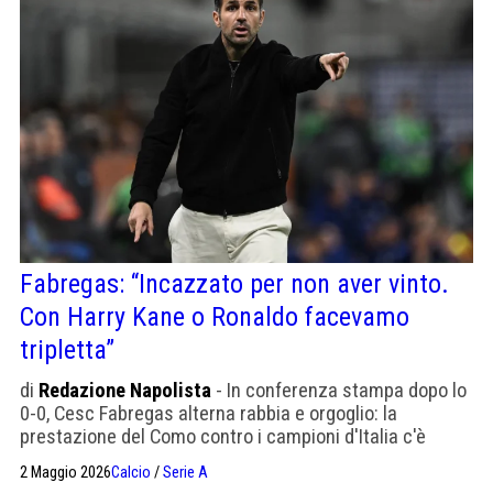
Fabregas: “Incazzato per non aver vinto.
Con Harry Kane o Ronaldo facevamo
tripletta”
di
Redazione Napolista
- In conferenza stampa dopo lo
0-0, Cesc Fabregas alterna rabbia e orgoglio: la
prestazione del Como contro i campioni d'Italia c'è
stata, ma "se non segni vuol dire che qualcosa manca".
2 Maggio 2026
Calcio
/
Serie A
E ammette: serve un Harry Kane o un Ronaldo per fare il