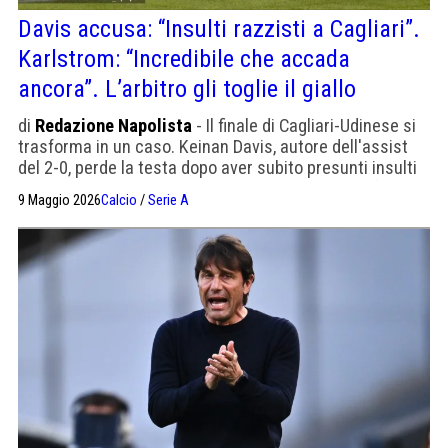
Davis accusa: “Insulti razzisti a Cagliari”.
Karlstrom: “Incredibile che accada
ancora”. L’arbitro gli toglie il giallo
di
Redazione Napolista
- Il finale di Cagliari-Udinese si
trasforma in un caso. Keinan Davis, autore dell'assist
del 2-0, perde la testa dopo aver subito presunti insulti
razzisti. Karlstrom denuncia a Dazn, Pisacane difende
9 Maggio 2026
Calcio
/
Serie A
Dossena.