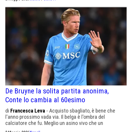
giovane in costruzione, di ragazzi cresciuti.
De Bruyne la solita partita anonima,
Conte lo cambia al 60esimo
di
Francesca Leva
- Acquisto sbagliato, è bene che
l'anno prossimo vada via. Il belga è l'ombra del
calciatore che fu. Meglio un asino vivo che un
professore morto