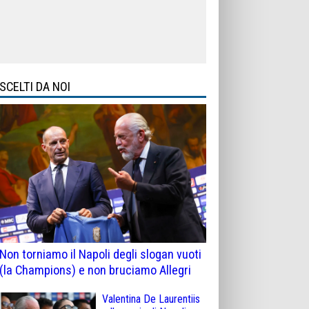
SCELTI DA NOI
Non torniamo il Napoli degli slogan vuoti
(la Champions) e non bruciamo Allegri
Valentina De Laurentiis