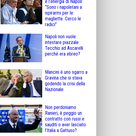
e l’energia di Napoli:
“Sono i napoletani a
ispirarmi per le
magliette. Cerco le
radici”
Napoli non vuole
intestare piazzale
Tecchio ad Ascarelli
perché era ebreo?
Mancini è uno sgarro a
Gravina che si stava
godendo la crisi della
Nazionale
Non perdoniamo
Ranieri, è peggio un
contratto con russi e
sauditi o aver lasciato
l’Italia a Gattuso?