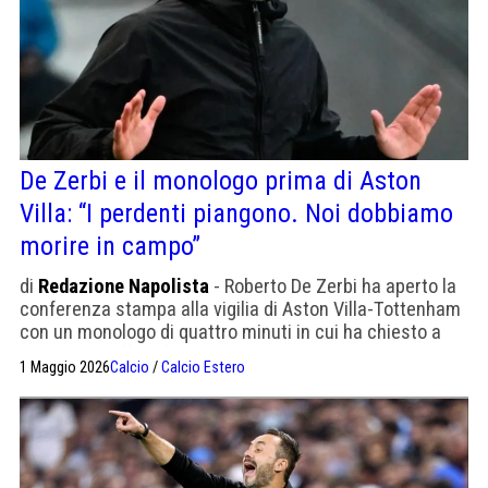
De Zerbi e il monologo prima di Aston
Villa: “I perdenti piangono. Noi dobbiamo
morire in campo”
di
Redazione Napolista
- Roberto De Zerbi ha aperto la
conferenza stampa alla vigilia di Aston Villa-Tottenham
con un monologo di quattro minuti in cui ha chiesto a
squadra, staff e tifosi di smettere di pensare negativo. Il
1 Maggio 2026
Calcio
/
Calcio Estero
Tottenham è 18° in Premier League con 34 punti, due in
meno del West Ham, quattro partite alla fine. De Zerbi,
terzo allenatore della stagione dopo Frank e Tudor, è
arrivato a fine marzo proprio per provare a evitare la
prima retrocessione degli Spurs dal 1977.