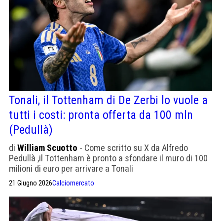
Tonali, il Tottenham di De Zerbi lo vuole a
tutti i costi: pronta offerta da 100 mln
(Pedullà)
di
William Scuotto
- Come scritto su X da Alfredo
Pedullà ,il Tottenham è pronto a sfondare il muro di 100
milioni di euro per arrivare a Tonali
21 Giugno 2026
Calciomercato