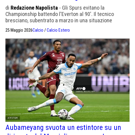
di
Redazione Napolista
- Gli Spurs evitano la
Championship battendo l'Everton al 90'. Il tecnico
bresciano, subentrato a marzo in una situazione
disperata, ora batte i pugni sul tavolo: "Ci servono top
25 Maggio 2026
Calcio
/
Calcio Estero
player, qua ne salvo al massimo dodici".
Aubameyang svuota un estintore su un