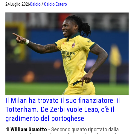
adatta a Tonali. Ma ha tempo per adattarsi. "Potrebbe
24 Luglio 2026
Calcio
/
Calcio Estero
diventare ciò che è Rice per Arteta".
Il Milan ha trovato il suo finanziatore: il
Tottenham. De Zerbi vuole Leao, c’è il
gradimento del portoghese
di
William Scuotto
- Secondo quanto riportato dalla