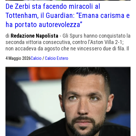
De Zerbi sta facendo miracoli al
Tottenham, il Guardian: “Emana carisma e
ha portato autorevolezza”
di
Redazione Napolista
- Gli Spurs hanno conquistato la
seconda vittoria consecutiva, contro l'Aston Villa 2-1;
non accadeva da agosto che ne vincessero due di fila. Il
Guardian: "Sembrava che a lottare per un posto in
4 Maggio 2026
Calcio
/
Calcio Estero
Champions fosse il Tottenham, non il Villa".