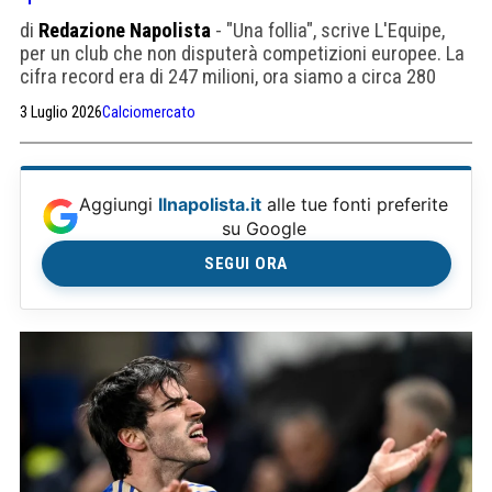
di
Redazione Napolista
- "Una follia", scrive L'Equipe,
per un club che non disputerà competizioni europee. La
cifra record era di 247 milioni, ora siamo a circa 280
milioni il 3 luglio per tre acquisti: Van Hecke, Fernandes
3 Luglio 2026
Calciomercato
e Tonali (oltre ai vari parametri zero).
Aggiungi
Ilnapolista.it
alle tue fonti preferite
su Google
SEGUI ORA