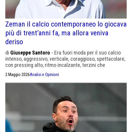
Zeman il calcio contemporaneo lo giocava
più di trent’anni fa, ma allora veniva
deriso
di
Giuseppe Santoro
- Era fuori moda per il suo calcio
intenso, aggressivo, verticale, coraggioso, spettacolare,
con pressing alto, ritmo incalzante, terzini che
spingevano
2 Maggio 2026
Analisi e Opinioni