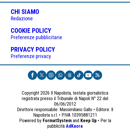
articoli
CHI SIAMO
Redazione
(APRE
COOKIE POLICY
IN
Preferenze pubblicitarie
UNA
(APRE
PRIVACY POLICY
NUOVA
IN
Preferenze privacy
SCHEDA)
UNA
NUOVA
SCHEDA)
Copyright 2026 Il Napolista, testata giornalistica
registrata presso il Tribunale di Napoli N° 22 del
06/06/2012
Direttore responsabile: Massimiliano Gallo • Editore: Il
Napolista s.r.l. • P.IVA 10395881211
Powered by
FormatSystem
and
Keep Up
• Per la
(apre
pubblicità
AdKaora