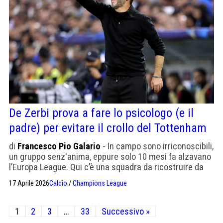
De Zerbi prova a fare lo psicologo (e il
padre) per evitare il crollo del Tottenham
di
Francesco Pio Galario
- In campo sono irriconoscibili,
un gruppo senz'anima, eppure solo 10 mesi fa alzavano
l’Europa League. Qui c’è una squadra da ricostruire da
zero sulle macerie di campagne acquisti folli e addii
17 Aprile 2026
Calcio
/
Champions League
pesantissimi
Paginazione
1
2
3
…
33
Successivo »
degli