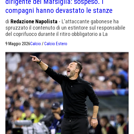
dirigente del Marsiglia: sospeso. I
compagni hanno devastato le stanze
di
Redazione Napolista
- L'attaccante gabonese ha
spruzzato il contenuto di un estintore sul responsabile
del coprifuoco durante il ritiro obbligatorio a La
Commanderie. Il club lo ha escluso dalla trasferta col Le
9 Maggio 2026
Calcio
/
Calcio Estero
Havre. Non è la prima volta che Aubameyang si mette
nei guai per questioni disciplinari.