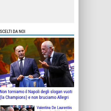
SCELTI DA NOI
Non torniamo il Napoli degli slogan vuoti
(la Champions) e non bruciamo Allegri
Valentina De Laurentiis