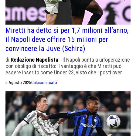
Miretti ha detto sì per 1,7 milioni all’anno,
il Napoli deve offrire 15 milioni per
convincere la Juve (Schira)
di
Redazione Napolista
- Il Napoli punta a un’operazione
con obbligo di riscatto: il vantaggio è che Miretti può
essere inserito come Under 23, visto che i posti over
sono terminati.
5 Agosto 2025
Calciomercato