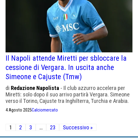
Il Napoli attende Miretti per sbloccare la
cessione di Vergara. In uscita anche
Simeone e Cajuste (Tmw)
di
Redazione Napolista
- Il club azzurro accelera per
Miretti: solo dopo il suo arrivo partirà Vergara. Simeone
verso il Torino, Cajuste tra Inghilterra, Turchia e Arabia.
4 Agosto 2025
Calciomercato
Paginazione
1
2
3
…
23
Successivo »
degli