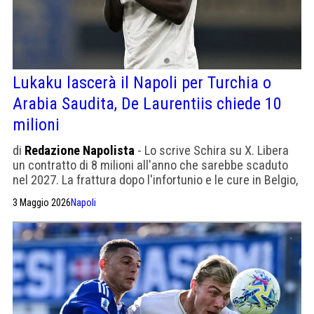
Lukaku lascerà il Napoli per Turchia o
Arabia Saudita, De Laurentiis chiede 10
milioni
di
Redazione Napolista
- Lo scrive Schira su X. Libera
un contratto di 8 milioni all'anno che sarebbe scaduto
nel 2027. La frattura dopo l'infortunio e le cure in Belgio,
Conte si è detto deluso del mancato saluto della scorsa
3 Maggio 2026
Napoli
settimana