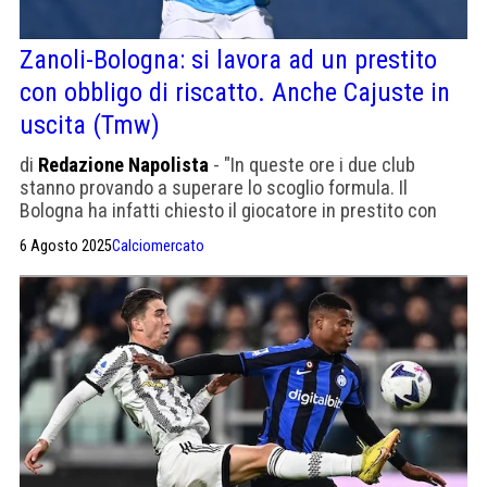
Zanoli-Bologna: si lavora ad un prestito
con obbligo di riscatto. Anche Cajuste in
uscita (Tmw)
di
Redazione Napolista
- "In queste ore i due club
stanno provando a superare lo scoglio formula. Il
Bologna ha infatti chiesto il giocatore in prestito con
diritto di riscatto, mentre il Napoli lo cede solo a titolo
6 Agosto 2025
Calciomercato
definitivo"