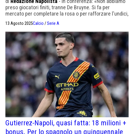
di
Redazione Napolista
- In conferenza: «Non abbiamo
preso giocatori finiti, tranne De Bruyne. Si fa per
mercato per completare la rosa o per rafforzare l'undici,
noi stiamo completando la rosa»
13 Agosto 2025
Calcio
/
Serie A
Gutierrez-Napoli, quasi fatta: 18 milioni +
bonus. Per lo spagnolo un quinquennale