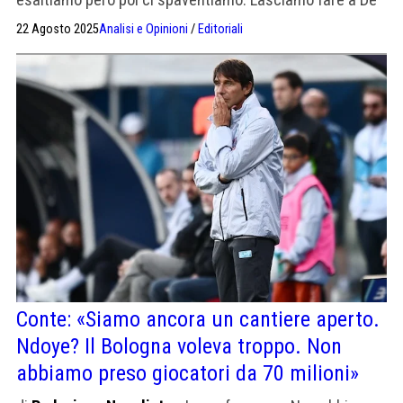
Laurentiis
22 Agosto 2025
Analisi e Opinioni
/
Editoriali
Conte: «Siamo ancora un cantiere aperto.
Ndoye? Il Bologna voleva troppo. Non
abbiamo preso giocatori da 70 milioni»