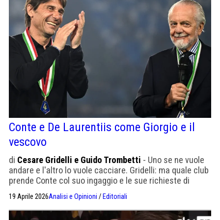
Conte e De Laurentiis come Giorgio e il
vescovo
di
Cesare Gridelli e Guido Trombetti
- Uno se ne vuole
andare e l'altro lo vuole cacciare. Gridelli: ma quale club
prende Conte col suo ingaggio e le sue richieste di
mercato? Trombetti: a Napoli in estate torneranno
19 Aprile 2026
Analisi e Opinioni
/
Editoriali
parecchi pacchi