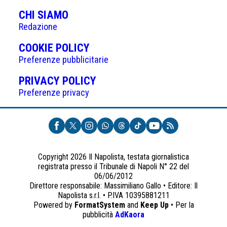
articoli
CHI SIAMO
Redazione
(APRE
COOKIE POLICY
IN
Preferenze pubblicitarie
UNA
(APRE
PRIVACY POLICY
NUOVA
IN
Preferenze privacy
SCHEDA)
UNA
NUOVA
SCHEDA)
Copyright 2026 Il Napolista, testata giornalistica
registrata presso il Tribunale di Napoli N° 22 del
06/06/2012
Direttore responsabile: Massimiliano Gallo • Editore: Il
Napolista s.r.l. • P.IVA 10395881211
Powered by
FormatSystem
and
Keep Up
• Per la
(apre
pubblicità
AdKaora
in