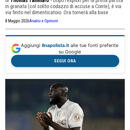
di
Thomas Tammaro
- Dopo l'exploit per la prima partita
in granata (col solito codazzo di accuse a Conte), è via
via finito nel dimenticatoio. Ora tornerà alla base
8 Maggio 2026
Analisi e Opinioni
Aggiungi
Ilnapolista.it
alle tue fonti preferite
su Google
SEGUI ORA