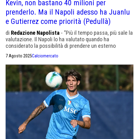
Kevin, non bastano 40 milioni per
prenderlo. Ma il Napoli adesso ha Juanlu
e Gutierrez come priorità (Pedullà)
di
Redazione Napolista
- “Più il tempo passa, più sale la
valutazione. Il Napoli lo ha valutato quando ha
considerato la possibilità di prendere un esterno
offensivo classico, ora la strategia è chiara"
7 Agosto 2025
Calciomercato