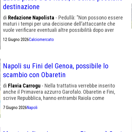
destinazione
di
Redazione Napolista
- Pedullà: "Non possono essere
maturi i tempi per una decisione dell’attaccante che
vuole verificare eventuali altre possibilità dopo aver
parlato con Allegri"
12 Giugno 2026
Calciomercato
Napoli su Fini del Genoa, possibile lo
scambio con Obaretin
di
Flavia Carrogu
- Nella trattativa verrebbe inserito
anche il Primavera azzurro Garofalo. Obaretin e Fini,
scrive Repubblica, hanno entrambi Raiola come
procuratore; tuttavia, finché non verrà annunciato Allegri,
7 Giugno 2026
Napoli
lo scambio è in stand-by.