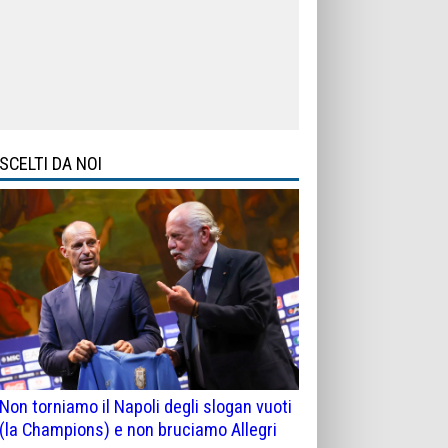
SCELTI DA NOI
Non torniamo il Napoli degli slogan vuoti
(la Champions) e non bruciamo Allegri