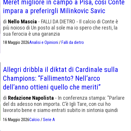
Meret migliore in campo a Pisa, così Conte
impara a preferirgli Milinkovic Savic
di
Nello Mascia
- FALLI DA DIETRO - Il calcio di Conte è
più noioso di Un posto al sole ma io spero che resti, la
sua ferocia è una garanzia
18 Maggio 2026
Analisi e Opinioni
/
Falli da dietro
Allegri dribbla il diktat di Cardinale sulla
Champions: “Fallimento? Nell’arco
dell’anno ottieni quello che meriti”
di
Redazione Napolista
- In conferenza stampa: "Parlare
del ds adesso non importa. C'è Igli Tare, con cui ho
lavorato bene e siamo entrati subito in sintonia quindi
credo che tutti gli attacchi che ha subito non siano
16 Maggio 2026
Calcio
/
Serie A
giusti".