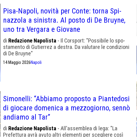
Pisa-Napoli, novità per Conte: torna Spi­
naz­zola a sini­stra. Al posto di De Bruyne,
uno tra Vergara e Giovane
di
Redazione Napolista
- Il Corsport: "Pos­si­bile lo spo­
sta­mento di Gutier­rez a destra. Da valu­tare le con­di­zioni
di De Bruyne"
14 Maggio 2026
Napoli
Simonelli: “Abbiamo proposto a Piantedosi
di giocare domenica a mezzogiorno, sennò
andiamo al Tar”
di
Redazione Napolista
- All'assemblea di lega: "La
Prefettura avrà avuto altri elementi per scegliere così