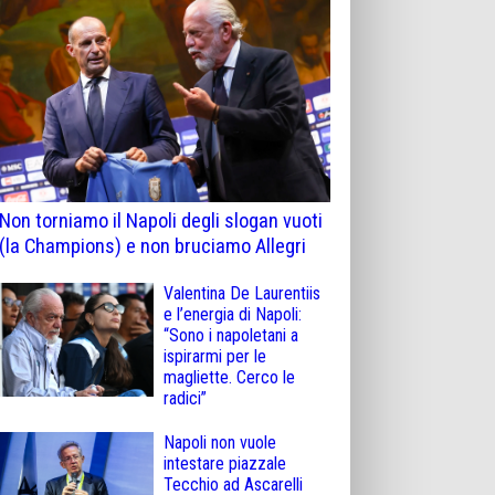
Non torniamo il Napoli degli slogan vuoti
(la Champions) e non bruciamo Allegri
Valentina De Laurentiis
e l’energia di Napoli:
“Sono i napoletani a
ispirarmi per le
magliette. Cerco le
radici”
Napoli non vuole
intestare piazzale
Tecchio ad Ascarelli