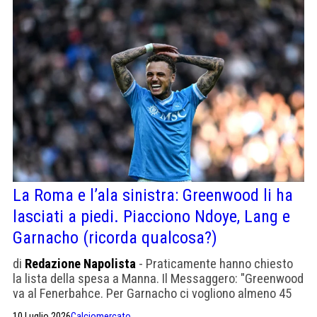
La Roma e l’ala sinistra: Greenwood li ha
lasciati a piedi. Piacciono Ndoye, Lang e
Garnacho (ricorda qualcosa?)
di
Redazione Napolista
- Praticamente hanno chiesto
la lista della spesa a Manna. Il Messaggero: "Greenwood
va al Fenerbahce. Per Garnacho ci vogliono almeno 45
milioni. Lang piace da gennaio, valutazioni in corso"
10 Luglio 2026
Calciomercato