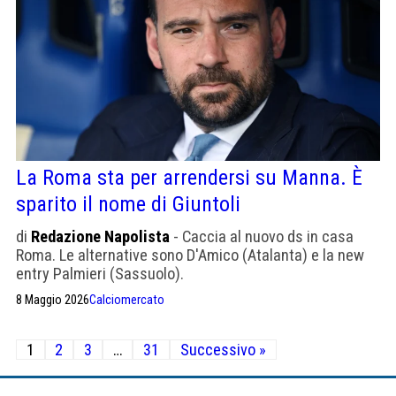
La Roma sta per arrendersi su Manna. È
sparito il nome di Giuntoli
di
Redazione Napolista
- Caccia al nuovo ds in casa
Roma. Le alternative sono D'Amico (Atalanta) e la new
entry Palmieri (Sassuolo).
8 Maggio 2026
Calciomercato
Paginazione
1
2
3
…
31
Successivo »
degli