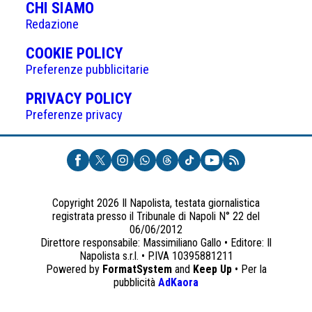
articoli
CHI SIAMO
Redazione
(APRE
COOKIE POLICY
IN
Preferenze pubblicitarie
UNA
(APRE
PRIVACY POLICY
NUOVA
IN
Preferenze privacy
SCHEDA)
UNA
NUOVA
SCHEDA)
Copyright 2026 Il Napolista, testata giornalistica
registrata presso il Tribunale di Napoli N° 22 del
06/06/2012
Direttore responsabile: Massimiliano Gallo • Editore: Il
Napolista s.r.l. • P.IVA 10395881211
Powered by
FormatSystem
and
Keep Up
• Per la
(apre
pubblicità
AdKaora
in
una