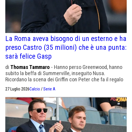
La Roma aveva bisogno di un esterno e ha
preso Castro (35 milioni) che è una punta:
sarà felice Gasp
di
Thomas Tammaro
- Hanno perso Greenwood, hanno
subito la beffa di Summerville, inseguito Nusa.
Ricordano la scena dei Griffin con Peter che fa il regalo
alla moglie
27 Luglio 2026
Calcio
/
Serie A