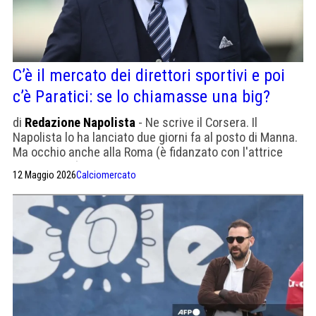
C’è il mercato dei direttori sportivi e poi
c’è Paratici: se lo chiamasse una big?
di
Redazione Napolista
- Ne scrive il Corsera. Il
Napolista lo ha lanciato due giorni fa al posto di Manna.
Ma occhio anche alla Roma (è fidanzato con l'attrice
Pilar Fogliati)
12 Maggio 2026
Calciomercato