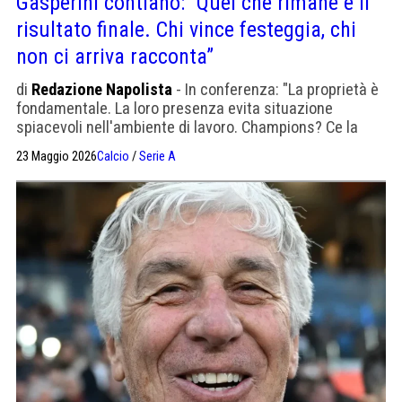
Gasperini contiano: “Quel che rimane è il
risultato finale. Chi vince festeggia, chi
non ci arriva racconta”
di
Redazione Napolista
- In conferenza: "La proprietà è
fondamentale. La loro presenza evita situazione
spiacevoli nell'ambiente di lavoro. Champions? Ce la
siamo posti noi come traguardo superiore a quello che
23 Maggio 2026
Calcio
/
Serie A
ci era richiesto”