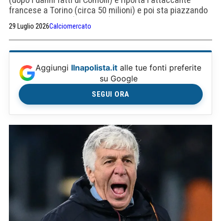
francese a Torino (circa 50 milioni) e poi sta piazzando
il colpo bosniaco (40 milioni) che già voleva portare alla
29 Luglio 2026
Calciomercato
Roma. Strano che Alajbegovic giochi nella zolla di Yildiz.
La Roma invece ha preso Castro
Aggiungi
Ilnapolista.it
alle tue fonti preferite
su Google
SEGUI ORA