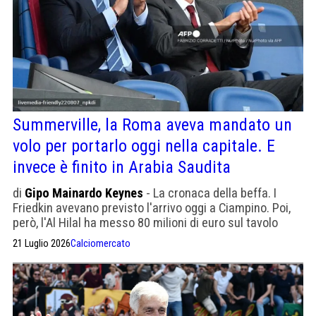
Summerville, la Roma aveva mandato un
volo per portarlo oggi nella capitale. E
invece è finito in Arabia Saudita
di
Gipo Mainardo Keynes
- La cronaca della beffa. I
Friedkin avevano previsto l'arrivo oggi a Ciampino. Poi,
però, l'Al Hilal ha messo 80 milioni di euro sul tavolo
21 Luglio 2026
Calciomercato