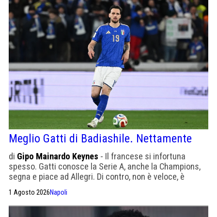
Meglio Gatti di Badiashile. Nettamente
di
Gipo Mainardo Keynes
- Il francese si infortuna
spesso. Gatti conosce la Serie A, anche la Champions,
segna e piace ad Allegri. Di contro, non è veloce, è
falloso. La Juve vuole 15-18 milioni. In mancanza
1 Agosto 2026
Napoli
d'altro...