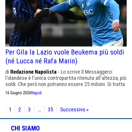
Per Gila la Lazio vuole Beukema più soldi
(né Lucca né Rafa Marin)
di
Redazione Napolista
- Lo scrive Il Messaggero:
l'olandese è l'unica contropartita ritenuta all'altezza, più
soldi. Che però non potranno essere 25 milioni. Si tratta
16 Giugno 2026
Napoli
Paginazione
1
2
3
…
35
Successivo »
degli
articoli
CHI SIAMO