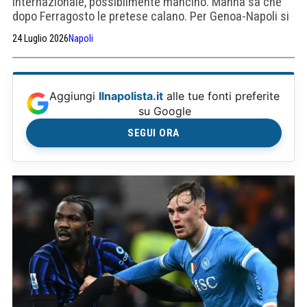
internazionale, possibilmente mancino. Manna sa che
dopo Ferragosto le pretese calano. Per Genoa-Napoli si
scalda Olivera
24 Luglio 2026
Napoli
Aggiungi
Ilnapolista.it
alle tue fonti preferite
su Google
SEGUI ORA