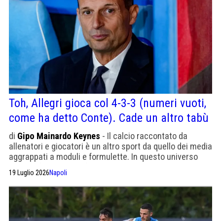
Toh, Allegri gioca col 4-3-3 (numeri vuoti,
come ha detto Conte). Cade un altro tabù
di
Gipo Mainardo Keynes
- Il calcio raccontato da
allenatori e giocatori è un altro sport da quello dei media
aggrappati a moduli e formulette. In questo universo
Allegri sfata un altro falso mito
19 Luglio 2026
Napoli