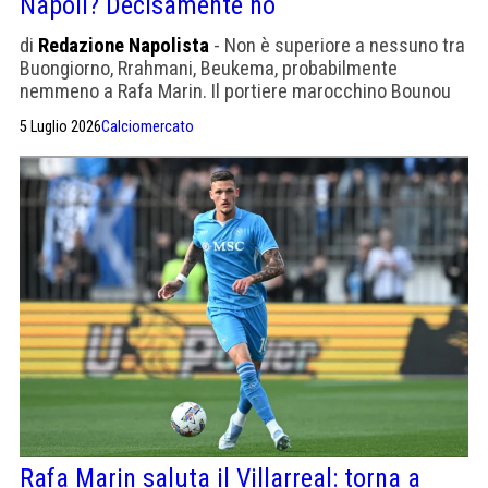
Napoli? Decisamente no
di
Redazione Napolista
- Non è superiore a nessuno tra
Buongiorno, Rrahmani, Beukema, probabilmente
nemmeno a Rafa Marin. Il portiere marocchino Bounou
strizza l'occhio all'Italia e al napoli
5 Luglio 2026
Calciomercato
Rafa Marin saluta il Villarreal: torna a