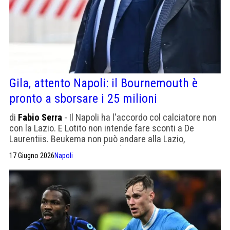
Gila, attento Napoli: il Bournemouth è
pronto a sborsare i 25 milioni
di
Fabio Serra
- Il Napoli ha l'accordo col calciatore non
con la Lazio. E Lotito non intende fare sconti a De
Laurentiis. Beukema non può andare alla Lazio,
guadagna il triplo di Gila (sigh)
17 Giugno 2026
Napoli