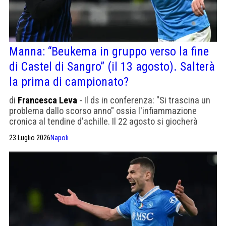
Manna: “Beukema in gruppo verso la fine
di Castel di Sangro” (il 13 agosto). Salterà
la prima di campionato?
di
Francesca Leva
- Il ds in conferenza: "Si trascina un
problema dallo scorso anno" ossia l'infiammazione
cronica al tendine d'achille. Il 22 agosto si giocherà
Genoa-Napoli prima giornata di campionato
23 Luglio 2026
Napoli