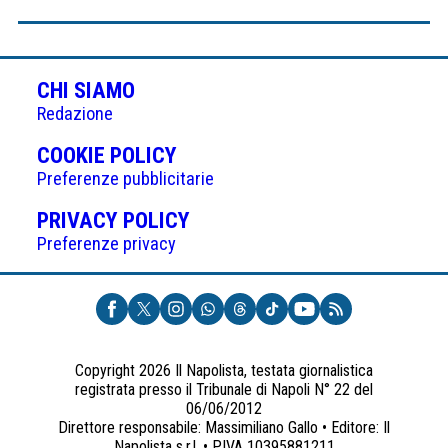
CHI SIAMO
Redazione
(APRE
COOKIE POLICY
IN
Preferenze pubblicitarie
UNA
(APRE
PRIVACY POLICY
NUOVA
IN
Preferenze privacy
SCHEDA)
UNA
NUOVA
SCHEDA)
Copyright 2026 Il Napolista, testata giornalistica
registrata presso il Tribunale di Napoli N° 22 del
06/06/2012
Direttore responsabile: Massimiliano Gallo • Editore: Il
Napolista s.r.l. • P.IVA 10395881211