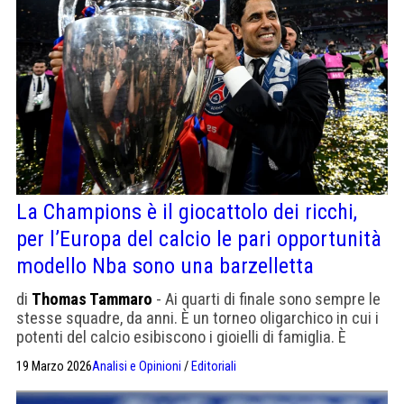
La Champions è il giocattolo dei ricchi,
per l’Europa del calcio le pari opportunità
modello Nba sono una barzelletta
di
Thomas Tammaro
- Ai quarti di finale sono sempre le
stesse squadre, da anni. È un torneo oligarchico in cui i
potenti del calcio esibiscono i gioielli di famiglia. È
un'esibizione del patrimonio. Gli altri guardano
19 Marzo 2026
Analisi e Opinioni
/
Editoriali