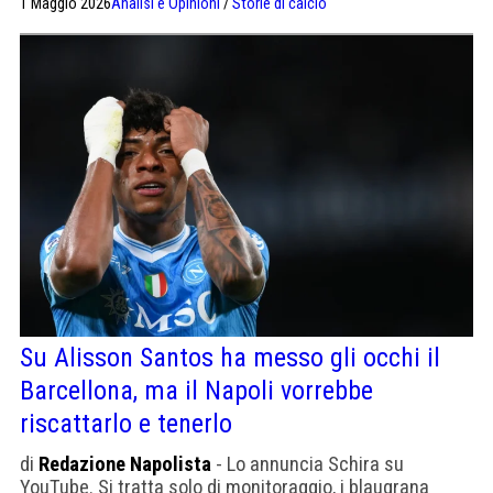
1 Maggio 2026
Analisi e Opinioni
/
Storie di calcio
prestito alla Salernitana, il mancato riscatto del Genoa,
il ruolo di Conte nel suo passaggio all'Udinese e la
rottura del crociato a gennaio 2026. Una storia che va
oltre il campo.
Su Alisson Santos ha messo gli occhi il
Barcellona, ma il Napoli vorrebbe
riscattarlo e tenerlo
di
Redazione Napolista
- Lo annuncia Schira su
YouTube. Si tratta solo di monitoraggio, i blaugrana