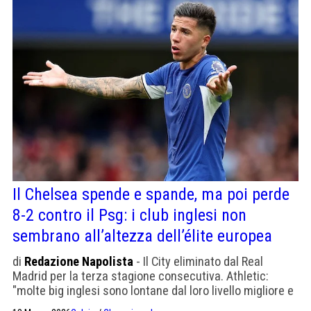
Il Chelsea spende e spande, ma poi perde
8-2 contro il Psg: i club inglesi non
sembrano all’altezza dell’élite europea
di
Redazione Napolista
- Il City eliminato dal Real
Madrid per la terza stagione consecutiva. Athletic:
"molte big inglesi sono lontane dal loro livello migliore e
stanno attraversano una fase di transizione. L’Arsenal è