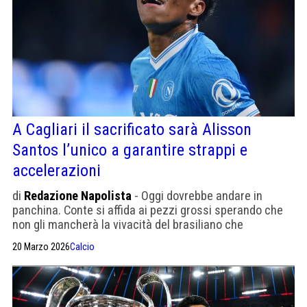
A Cagliari il sacrificato sarà Alisson
Santos l’unico a garantire strappi e
accelerazioni
di
Redazione Napolista
- Oggi dovrebbe andare in
panchina. Conte si affida ai pezzi grossi sperando che
non gli mancherà la vivacità del brasiliano che
comunque sarà in panchina
20 Marzo 2026
Calcio