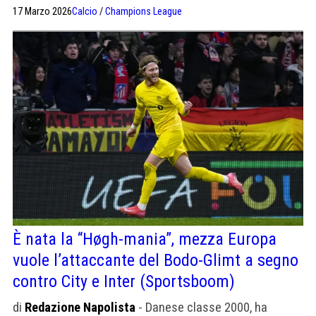
17 Marzo 2026
Calcio
/
Champions League
È nata la “Høgh-mania”, mezza Europa
vuole l’attaccante del Bodo-Glimt a segno
contro City e Inter (Sportsboom)
di
Redazione Napolista
- Danese classe 2000, ha