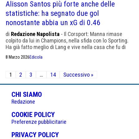
Alisson Santos più forte anche delle
statistiche: ha segnato due gol
nonostante abbia un xG di 0.46
di
Redazione Napolista
- Il Corsport: Manna rimase
colpito da lui in Champions, nella sfida con lo Sporting.
Ha già fatto meglio di Lang e vive nella casa che fu di
Kvaratskhelia
8 Marzo 2026
Edicola
Paginazione
1
2
3
…
14
Successivo »
degli
articoli
CHI SIAMO
Redazione
(APRE
COOKIE POLICY
IN
Preferenze pubblicitarie
UNA
(APRE
PRIVACY POLICY
NUOVA