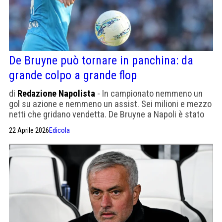
De Bruyne può tornare in panchina: da
grande colpo a grande flop
di
Redazione Napolista
- In campionato nemmeno un
gol su azione e nemmeno un assist. Sei milioni e mezzo
netti che gridano vendetta. De Bruyne a Napoli è stato
un buco nell'acqua
22 Aprile 2026
Edicola