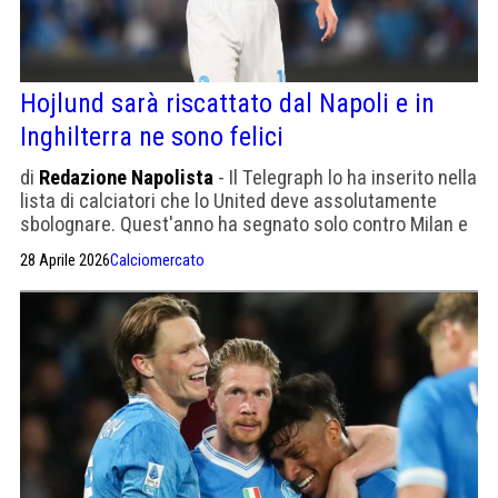
Hojlund sarà riscattato dal Napoli e in
Inghilterra ne sono felici
di
Redazione Napolista
- Il Telegraph lo ha inserito nella
lista di calciatori che lo United deve assolutamente
sbolognare. Quest'anno ha segnato solo contro Milan e
Juventus tra le big della Serie A. Il Napoli dovrà valutare
28 Aprile 2026
Calciomercato
la possibilità di un centravanti con più esperienza da
affiancargli.