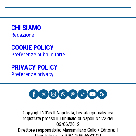
CHI SIAMO
Redazione
(APRE
COOKIE POLICY
IN
Preferenze pubblicitarie
UNA
(APRE
PRIVACY POLICY
NUOVA
IN
Preferenze privacy
SCHEDA)
UNA
NUOVA
SCHEDA)
Copyright 2026 Il Napolista, testata giornalistica
registrata presso il Tribunale di Napoli N° 22 del
06/06/2012
Direttore responsabile: Massimiliano Gallo • Editore: Il
Napolista s.r.l. • P.IVA 10395881211