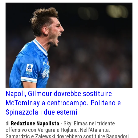
Napoli, Gilmour dovrebbe sostituire
McTominay a centrocampo. Politano e
Spinazzola i due esterni
di
Redazione Napolista
- Sky: Elmas nel tridente
offensivo con Vergara e Hojlund. Nell'Atalanta,
Samardzic e Zalewski dovrebbero sostituire Raspadori