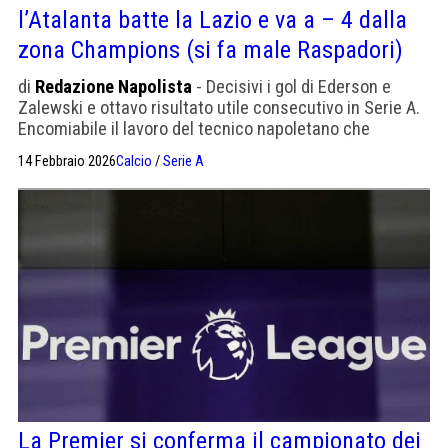
l’Atalanta batte la Lazio e va a – 4 dalla
zona Champions (si fa male Raspadori)
di
Redazione Napolista
- Decisivi i gol di Ederson e
Zalewski e ottavo risultato utile consecutivo in Serie A.
Encomiabile il lavoro del tecnico napoletano che
dall'83esimo ha giocato in 10 a causa dell'infortunio di
14 Febbraio 2026
Calcio
/
Serie A
Raspadori
La Premier si conferma il campionato dei