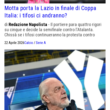
Motta porta la Lazio in finale di Coppa
Italia: i tifosi ci andranno?
di
Redazione Napolista
- Il portiere para quattro rigori
su cinque e decide la semifinale contro l'Atalanta.
Chissà se i tifosi continueranno la protesta contro
Lotito. Si conferma ancora una volta la legge di Kolarov
22 Aprile 2026
Calcio
/
Serie A