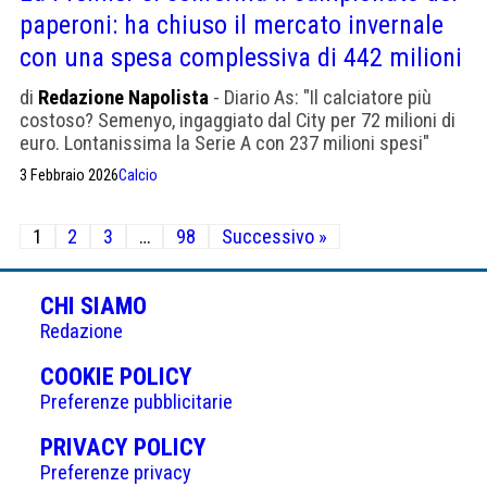
paperoni: ha chiuso il mercato invernale
con una spesa complessiva di 442 milioni
di
Redazione Napolista
- Diario As: "Il calciatore più
costoso? Semenyo, ingaggiato dal City per 72 milioni di
euro. Lontanissima la Serie A con 237 milioni spesi"
3 Febbraio 2026
Calcio
Paginazione
1
2
3
…
98
Successivo »
degli
articoli
CHI SIAMO
Redazione
(APRE
COOKIE POLICY
IN
Preferenze pubblicitarie
UNA
(APRE
PRIVACY POLICY
NUOVA
IN
Preferenze privacy