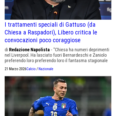
I trattamenti speciali di Gattuso (da
Chiesa a Raspadori), Libero critica le
convocazioni poco coraggiose
di
Redazione Napolista
- "Chiesa ha numeri deprimenti
nel Liverpool. Ha lasciato fuori Bernardeschi e Zaniolo
preferendo loro preferendo loro il fantasma stagionale
di Raspadori".
21 Marzo 2026
Calcio
/
Nazionale