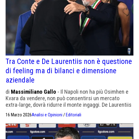
Tra Conte e De Laurentiis non è questione
di feeling ma di bilanci e dimensione
aziendale
di
Massimiliano Gallo
- Il Napoli non ha più Osimhen e
Kvara da vendere, non può consentirsi un mercato
extra-large, dovrà ridurre il monte ingaggi. De Laurentiis
(che è uno dei più poveri in Serie A) sta spingendo il club
16 Marzo 2026
Analisi e Opinioni
/
Editoriali
al limite. Adl si trova benissimo con Conte ma Conte non
può non conoscere la realtà del Napoli e ormai del
calcio in generale