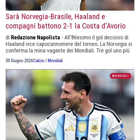
Sarà Norvegia-Brasile, Haaland e
compagni battono 2-1 la Costa d’Avorio
di
Redazione Napolista
- All'86esimo il gol decisivo di
Haaland vice capocannoniere del torneo. La Norvegia si
conferma la mina vagante dei Mondiali. Tre gol uno più
bello dell'altro
30 Giugno 2026
Calcio
/
Mondiali
MONDIALI