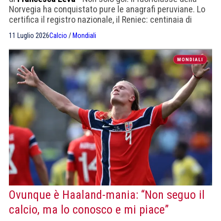
Norvegia ha conquistato pure le anagrafi peruviane. Lo
certifica il registro nazionale, il Reniec: centinaia di
famiglie hanno scelto il suo nome per i figli nate durante
11 Luglio 2026
Calcio
/
Mondiali
il torneo.
MONDIALI
Ovunque è Haaland-mania: “Non seguo il
calcio, ma lo conosco e mi piace”