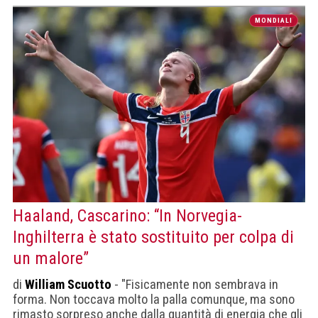
bassi e di aspettare"
MONDIALI
Haaland, Cascarino: “In Norvegia-
Inghilterra è stato sostituito per colpa di
un malore”
di
William Scuotto
- "Fisicamente non sembrava in
forma. Non toccava molto la palla comunque, ma sono
rimasto sorpreso anche dalla quantità di energia che gli