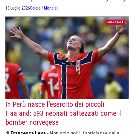
mancava"
13 Luglio 2026
Calcio
/
Mondiali
MONDIALI
In Perù nasce l’esercito dei piccoli
Haaland: 593 neonati battezzati come il
bomber norvegese
di
Francesca Leva
- Non solo gol: il fuoriclasse della