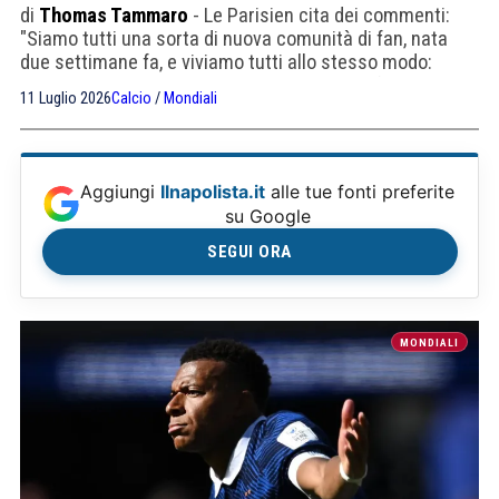
di
Thomas Tammaro
- Le Parisien cita dei commenti:
"Siamo tutti una sorta di nuova comunità di fan, nata
due settimane fa, e viviamo tutti allo stesso modo:
ossessionati da Haaland. Ciò che piace ai tifosi è
11 Luglio 2026
Calcio
/
Mondiali
l’umiltà che sembra avere. È un gigante, sicuro di sé"
Aggiungi
Ilnapolista.it
alle tue fonti preferite
su Google
SEGUI ORA
MONDIALI