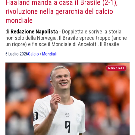
Haaland manda a casa il Brasile (2-1),
rivoluzione nella gerarchia del calcio
mondiale
di
Redazione Napolista
- Doppietta e scrive la storia
non solo della Norvegia. Il Brasile spreca troppo (anche
un rigore) e finisce il Mondiale di Ancelotti. Il Brasile
vince l'inutile sfida degli X-Goals: 2,73 a 0,84 ma quello è
6 Luglio 2026
Calcio
/
Mondiali
calcio virtuale. Dopo Haaland, il migliore dei norvegesi è
stato il portiere Nyland
MONDIALI