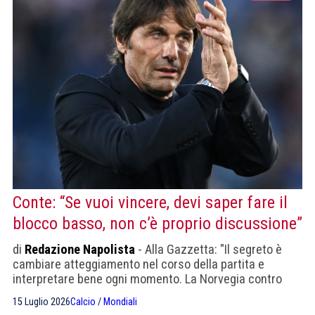
Conte: “Se vuoi vincere, devi saper fare il
blocco basso, non c’è proprio discussione”
di
Redazione Napolista
- Alla Gazzetta: "Il segreto è
cambiare atteggiamento nel corso della partita e
interpretare bene ogni momento. La Norvegia contro
l’Inghilterra per mezz’ora ha lasciato la palla agli
15 Luglio 2026
Calcio
/
Mondiali
avversari, perfino Haaland diceva ai compagni di stare