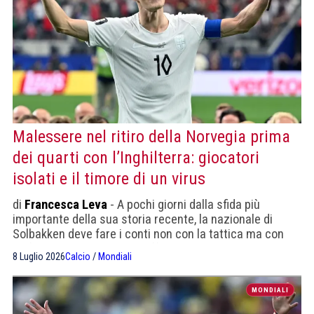
Malessere nel ritiro della Norvegia prima
dei quarti con l’Inghilterra: giocatori
isolati e il timore di un virus
di
Francesca Leva
- A pochi giorni dalla sfida più
importante della sua storia recente, la nazionale di
Solbakken deve fare i conti non con la tattica ma con
l'infermeria: stanchezza diffusa, un paio di calciatori
8 Luglio 2026
Calcio
/
Mondiali
isolati per tosse e difficoltà respiratorie, e il sospetto —
per ora non confermato — di un contagio nel gruppo. Lo
staff medico, però, propende per una spiegazione più
MONDIALI
banale.