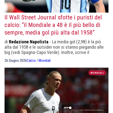
Il Wall Street Journal sfotte i puristi del
calcio: “il Mondiale a 48 è il più bello di
sempre, media gol più alta dal 1958”
di
Redazione Napolista
- La media gol (2,98) è la più
alta dal 1958 e le outsider non si stanno piegando alle
big (vedi Spagna-Capo Verde). Inoltre, scrive il
quotidiano, ci stiamo godendo i gol delle stelle del
26 Giugno 2026
Calcio
/
Mondiali
calcio. Anche Tom Brady apprezza
MONDIALI