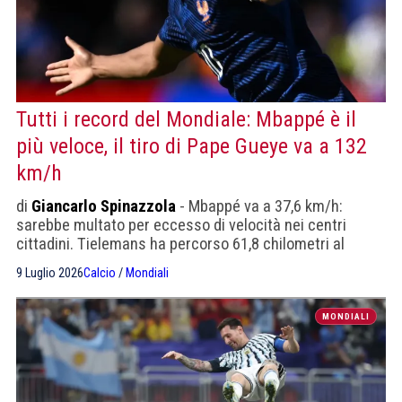
Tutti i record del Mondiale: Mbappé è il
più veloce, il tiro di Pape Gueye va a 132
km/h
di
Giancarlo Spinazzola
- Mbappé va a 37,6 km/h:
sarebbe multato per eccesso di velocità nei centri
cittadini. Tielemans ha percorso 61,8 chilometri al
Mondiale, Castagne 16,29 chilometri in una sola partita.
9 Luglio 2026
Calcio
/
Mondiali
MONDIALI