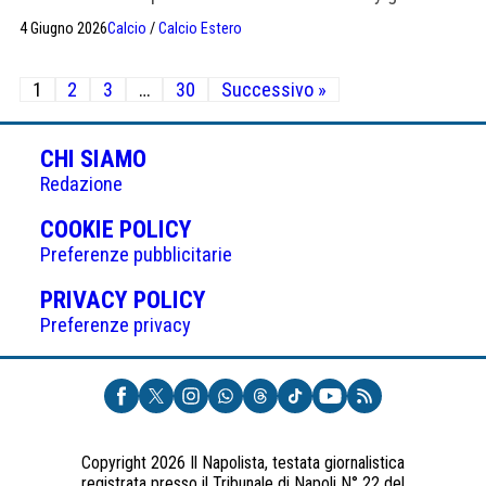
minaccia azioni legali
4 Giugno 2026
Calcio
/
Calcio Estero
Paginazione
1
2
3
…
30
Successivo »
degli
articoli
CHI SIAMO
Redazione
(APRE
COOKIE POLICY
IN
Preferenze pubblicitarie
UNA
(APRE
PRIVACY POLICY
NUOVA
IN
Preferenze privacy
SCHEDA)
UNA
NUOVA
SCHEDA)
Copyright 2026 Il Napolista, testata giornalistica
registrata presso il Tribunale di Napoli N° 22 del