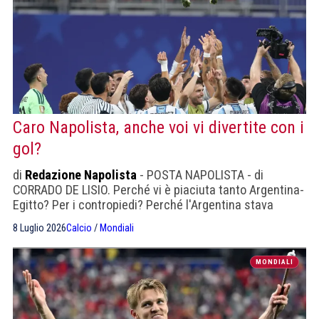
Caro Napolista, anche voi vi divertite con i
gol?
di
Redazione Napolista
- POSTA NAPOLISTA - di
CORRADO DE LISIO. Perché vi è piaciuta tanto Argentina-
Egitto? Per i contropiedi? Perché l'Argentina stava
perdendo nonostante avesse creato tanto? Fatevene
8 Luglio 2026
Calcio
/
Mondiali
una ragione, gli X-Gol contano
MONDIALI