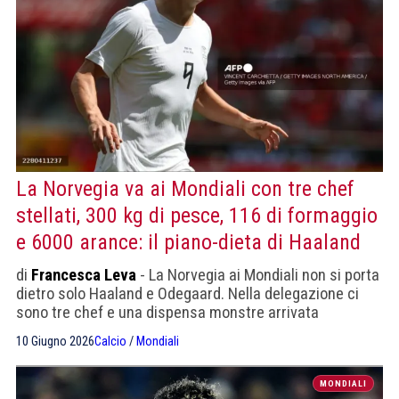
La Norvegia va ai Mondiali con tre chef
stellati, 300 kg di pesce, 116 di formaggio
e 6000 arance: il piano-dieta di Haaland
di
Francesca Leva
- La Norvegia ai Mondiali non si porta
dietro solo Haaland e Odegaard. Nella delegazione ci
sono tre chef e una dispensa monstre arrivata
direttamente da Oslo
10 Giugno 2026
Calcio
/
Mondiali
MONDIALI