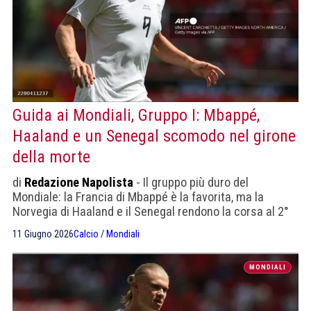
Guida ai Mondiali, Gruppo I: Mbappé,
Haaland e un Senegal scomodo nel girone
della morte
di
Redazione Napolista
- Il gruppo più duro del
Mondiale: la Francia di Mbappé è la favorita, ma la
Norvegia di Haaland e il Senegal rendono la corsa al 2°
posto una guerra.
11 Giugno 2026
Calcio
/
Mondiali
MONDIALI