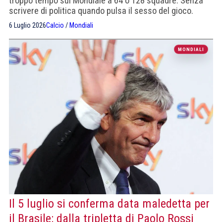
troppo tempo sul Mondiale a 64 o 128 squadre. Senza
scrivere di politica quando pulsa il sesso del gioco.
6 Luglio 2026
Calcio
/
Mondiali
MONDIALI
Il 5 luglio si conferma data maledetta per
il Brasile: dalla tripletta di Paolo Rossi