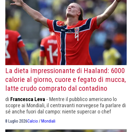
La dieta impressionante di Haaland: 6000
calorie al giorno, cuore e fegato di mucca,
latte crudo comprato dal contadino
di
Francesca Leva
- Mentre il pubblico americano lo
scopre ai Mondiali, il centravanti norvegese fa parlare di
sé anche fuori dal campo: niente supercar o chef
stellati, ma una fattoria nel Cheshire, frattaglie e un
8 Luglio 2026
Calcio
/
Mondiali
rituale quasi monacale.