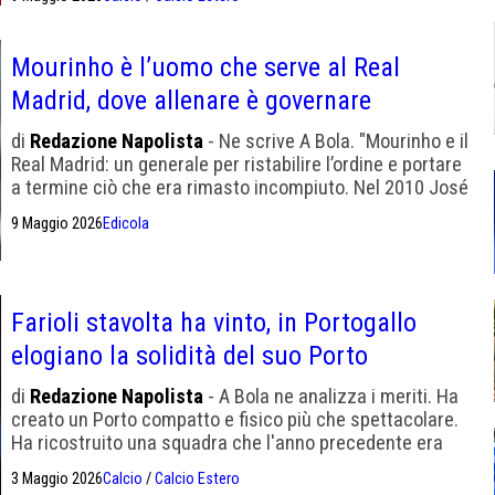
Mourinho è l’uomo che serve al Real
Madrid, dove allenare è governare
di
Redazione Napolista
- Ne scrive A Bola. "Mourinho e il
Real Madrid: un generale per ristabilire l’ordine e portare
a termine ciò che era rimasto incompiuto. Nel 2010 José
Mourinho era all’apice della sua carriera. Aveva guidato
9 Maggio 2026
Edicola
l’Inter a uno storico Triplete, coronato dall’eliminazione
del Barcellona in semifinale di Champions League. Aveva
detto: 'Io sono José, coi miei pregi e coi miei difetti'."
Oggi Florentino ha bisogno della sua autorità
Farioli stavolta ha vinto, in Portogallo
elogiano la solidità del suo Porto
di
Redazione Napolista
- A Bola ne analizza i meriti. Ha
creato un Porto compatto e fisico più che spettacolare.
Ha ricostruito una squadra che l'anno precedente era
finita a 9 punti dallo Sporting e ora gliene ha dati 12 di
3 Maggio 2026
Calcio
/
Calcio Estero
vantaggio