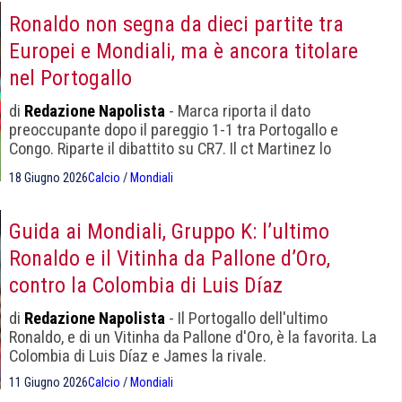
Ronaldo non segna da dieci partite tra
Europei e Mondiali, ma è ancora titolare
nel Portogallo
di
Redazione Napolista
- Marca riporta il dato
preoccupante dopo il pareggio 1-1 tra Portogallo e
Congo. Riparte il dibattito su CR7. Il ct Martinez lo
difende: "Quando cerchi di fare gol, c'è bisogno che
18 Giugno 2026
Calcio
/
Mondiali
Cristiano sia in campo".
Guida ai Mondiali, Gruppo K: l’ultimo
Ronaldo e il Vitinha da Pallone d’Oro,
contro la Colombia di Luis Díaz
di
Redazione Napolista
- Il Portogallo dell'ultimo
Ronaldo, e di un Vitinha da Pallone d'Oro, è la favorita. La
Colombia di Luis Díaz e James la rivale.
11 Giugno 2026
Calcio
/
Mondiali