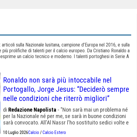
: articoli sulla Nazionale lusitana, campione d’Europa nel 2016, e sulla
più prolifiche di talenti per il calcio europeo. Da Cristiano Ronaldo a
o esprime un calcio tecnico e moderno. I talenti portoghesi in Serie A
Ronaldo non sarà più intoccabile nel
Portogallo, Jorge Jesus: “Deciderò sempre
nelle condizioni che riterrò migliori”
di
Redazione Napolista
- "Non sarà mai un problema né
per la Nazionale né per me, se sarà in buone condizioni
sarà convocato. All'Al Nassr l'ho sostituito sedici volte e
ha giocato con me 31 partite su 50".
10 Luglio 2026
Calcio
/
Calcio Estero