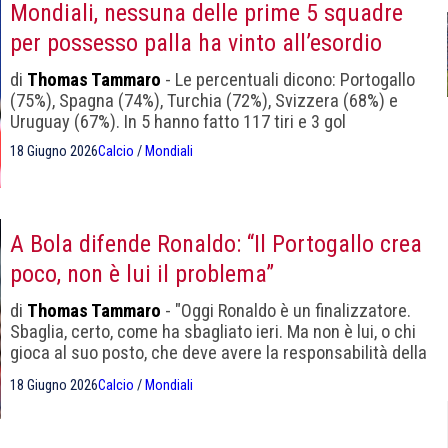
Mondiali, nessuna delle prime 5 squadre
per possesso palla ha vinto all’esordio
di
Thomas Tammaro
- Le percentuali dicono: Portogallo
(75%), Spagna (74%), Turchia (72%), Svizzera (68%) e
Uruguay (67%). In 5 hanno fatto 117 tiri e 3 gol
18 Giugno 2026
Calcio
/
Mondiali
A Bola difende Ronaldo: “Il Portogallo crea
poco, non è lui il problema”
di
Thomas Tammaro
- "Oggi Ronaldo è un finalizzatore.
Sbaglia, certo, come ha sbagliato ieri. Ma non è lui, o chi
gioca al suo posto, che deve avere la responsabilità della
costruzione del gioco"
18 Giugno 2026
Calcio
/
Mondiali