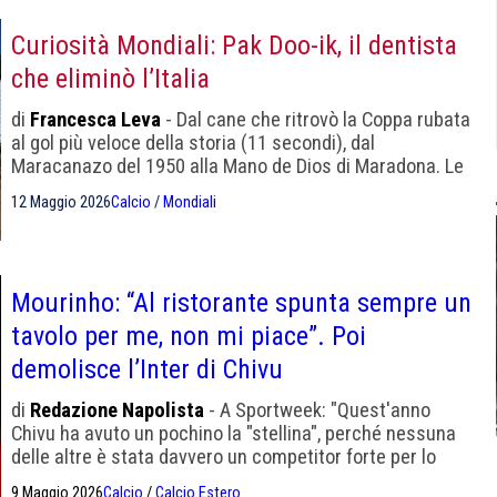
Curiosità Mondiali: Pak Doo-ik, il dentista
che eliminò l’Italia
di
Francesca Leva
- Dal cane che ritrovò la Coppa rubata
al gol più veloce della storia (11 secondi), dal
Maracanazo del 1950 alla Mano de Dios di Maradona. Le
20 curiosità più incredibili nella storia della Coppa del
12 Maggio 2026
Calcio
/
Mondiali
Mondo, alla vigilia del torneo 2026 in USA, Canada e
Messico.
Mourinho: “Al ristorante spunta sempre un
tavolo per me, non mi piace”. Poi
demolisce l’Inter di Chivu
di
Redazione Napolista
- A Sportweek: "Quest'anno
Chivu ha avuto un pochino la "stellina", perché nessuna
delle altre è stata davvero un competitor forte per lo
Scudetto".
9 Maggio 2026
Calcio
/
Calcio Estero