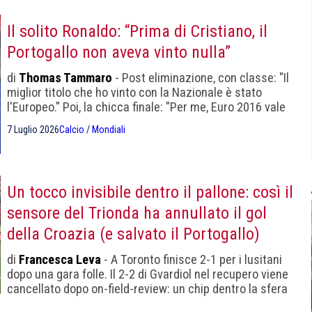
Il solito Ronaldo: “Prima di Cristiano, il
Portogallo non aveva vinto nulla”
di
Thomas Tammaro
- Post eliminazione, con classe: "Il
miglior titolo che ho vinto con la Nazionale è stato
l'Europeo." Poi, la chicca finale: "Per me, Euro 2016 vale
come vincere un Mondiale"
7 Luglio 2026
Calcio
/
Mondiali
Un tocco invisibile dentro il pallone: così il
sensore del Trionda ha annullato il gol
della Croazia (e salvato il Portogallo)
di
Francesca Leva
- A Toronto finisce 2-1 per i lusitani
dopo una gara folle. Il 2-2 di Gvardiol nel recupero viene
cancellato dopo on-field-review: un chip dentro la sfera
ha registrato un contatto che nessuna telecamera