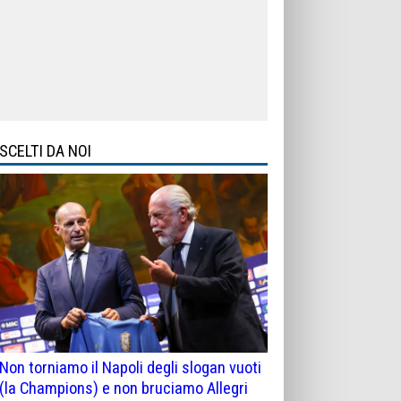
SCELTI DA NOI
Non torniamo il Napoli degli slogan vuoti
(la Champions) e non bruciamo Allegri