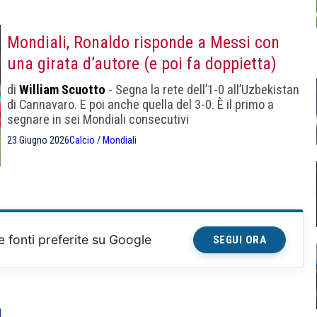
vedeva. Tra regolamento IFAB e "grafica a battito
cardiaco", ecco perché.
Mondiali, Ronaldo risponde a Messi con
una girata d’autore (e poi fa doppietta)
di
William Scuotto
- Segna la rete dell’1-0 all’Uzbekistan
di Cannavaro. E poi anche quella del 3-0. È il primo a
segnare in sei Mondiali consecutivi
23 Giugno 2026
Calcio
/
Mondiali
e fonti preferite su Google
SEGUI ORA