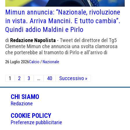
Mimun annuncia: “Nazionale, rivoluzione
in vista. Arriva Mancini. E tutto cambia”.
Quindi addio Maldini e Pirlo
di
Redazione Napolista
- Tweet del direttore del Tg5
Clemente Mimun che annuncia una svolta clamorosa
che porterebbe al tramonto di Pirlo e all'arrivo di
Mancini. Sarebbe clamoroso
26 Luglio 2026
Calcio
/
Nazionale
Paginazione
1
2
3
…
40
Successivo »
degli
articoli
CHI SIAMO
Redazione
(APRE
COOKIE POLICY
IN
Preferenze pubblicitarie