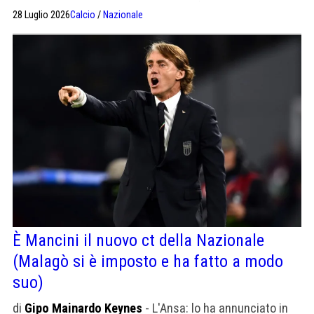
rabbia né lite. Lui e Leonardo hanno fatto solo il nome di
28 Luglio 2026
Calcio
/
Nazionale
Pirlo. Scoprirà la talpa nel Consiglio federale".
È Mancini il nuovo ct della Nazionale
(Malagò si è imposto e ha fatto a modo
suo)
di
Gipo Mainardo Keynes
- L'Ansa: lo ha annunciato in