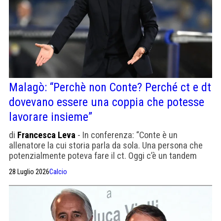
Malagò: “Perchè non Conte? Perché ct e dt
dovevano essere una coppia che potesse
lavorare insieme”
di
Francesca Leva
- In conferenza: “Conte è un
allenatore la cui storia parla da sola. Una persona che
potenzialmente poteva fare il ct. Oggi c’è un tandem
Ranieri e Mancini”.
28 Luglio 2026
Calcio