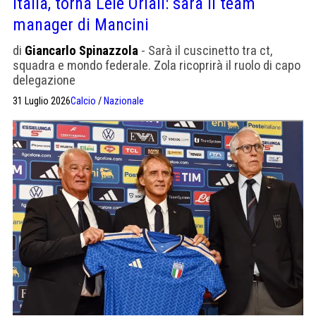
Italia, torna Lele Oriali: sarà il team
manager di Mancini
di
Giancarlo Spinazzola
- Sarà il cuscinetto tra ct,
squadra e mondo federale. Zola ricoprirà il ruolo di capo
delegazione
31 Luglio 2026
Calcio
/
Nazionale