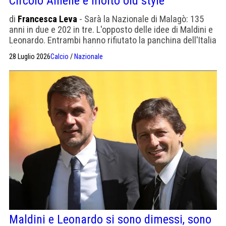
Circolo Aniene e molto old style
di
Francesca Leva
- Sarà la Nazionale di Malagò: 135
anni in due e 202 in tre. L'opposto delle idee di Maldini e
Leonardo. Entrambi hanno rifiutato la panchina dell'Italia
(il Mancio l'ha lasciata). Malagò si richiama alla
28 Luglio 2026
Calcio
/
Nazionale
tradizione e al derby di Roma
Maldini e Leonardo si sono dimessi, sono