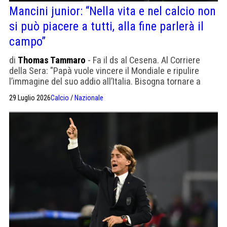
Mancini junior: “Nella vita e nel calcio non
si può piacere a tutti, alla fine parlerà il
campo”
di
Thomas Tammaro
- Fa il ds al Cesena. Al Corriere
della Sera: "Papà vuole vin­cere il Mon­diale e ripu­lire
l’imma­gine del suo addio all’Ita­lia. Biso­gna tor­nare a
inve­stire sui set­tori gio­va­nili e a col­ti­vare il talento"
29 Luglio 2026
Calcio
/
Nazionale