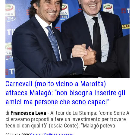
Carnevali (molto vicino a Marotta)
attacca Malagò: “non bisogna inserire gli
amici ma persone che sono capaci”
di
Francesca Leva
- Al tour de La Stampa: "come Serie A
ci eravamo proposti a fare un investimento per trovare
tecnici con qualità" (ossia Conte). "Malagò poteva
muoversi meglio, mi dispiace per Pirlo"