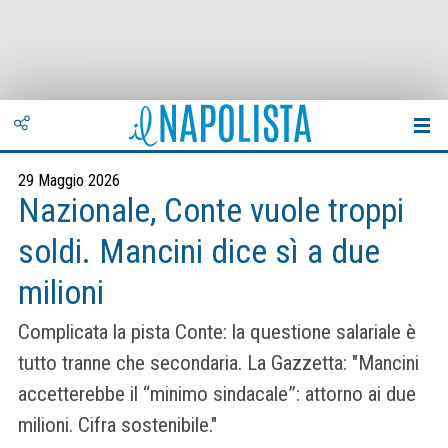
29 Maggio 2026
Nazionale, Conte vuole troppi
soldi. Mancini dice sì a due
milioni
Complicata la pista Conte: la que­stione sala­riale è
tutto tranne che secon­da­ria. La Gazzetta: "Man­cini
accet­te­rebbe il “minimo sin­da­cale”: attorno ai due
milioni. Cifra soste­ni­bile."