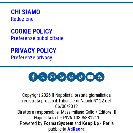
CHI SIAMO
Redazione
(APRE
COOKIE POLICY
IN
Preferenze pubblicitarie
UNA
(APRE
PRIVACY POLICY
NUOVA
IN
Preferenze privacy
SCHEDA)
UNA
NUOVA
SCHEDA)
Copyright 2026 Il Napolista, testata giornalistica
registrata presso il Tribunale di Napoli N° 22 del
06/06/2012
Direttore responsabile: Massimiliano Gallo • Editore: Il
Napolista s.r.l. • P.IVA 10395881211
Powered by
FormatSystem
and
Keep Up
• Per la
(apre
pubblicità
AdKaora