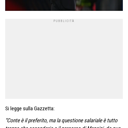
Si legge sulla Gazzetta:
“Conte è il pre­fe­rito, ma la que­stione sala­riale è tutto