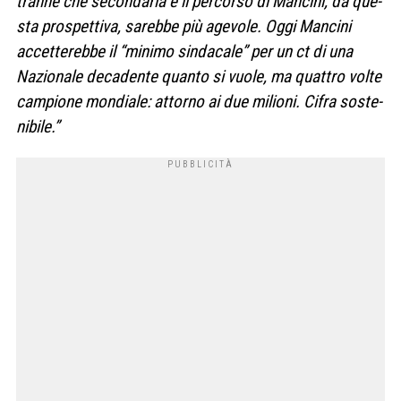
tranne che secon­da­ria e il per­corso di Man­cini, da que­
sta pro­spet­tiva, sarebbe più age­vole. Oggi Man­cini
accet­te­rebbe il “minimo sin­da­cale” per un ct di una
Nazio­nale deca­dente quanto si vuole, ma quat­tro volte
cam­pione mon­diale: attorno ai due milioni. Cifra soste­
ni­bile.”