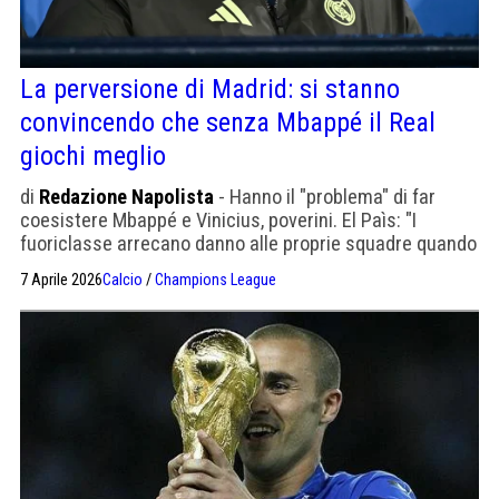
La perversione di Madrid: si stanno
convincendo che senza Mbappé il Real
giochi meglio
di
Redazione Napolista
- Hanno il "problema" di far
coesistere Mbappé e Vinicius, poverini. El Paìs: "I
fuoriclasse arrecano danno alle proprie squadre quando
sono in panchina"
7 Aprile 2026
Calcio
/
Champions League