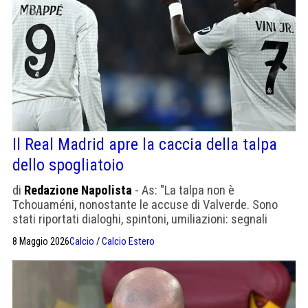
Il Real Madrid apre la caccia della talpa
dello spogliatoio
di
Redazione Napolista
- As: "La talpa non è
Tchouaméni, nonostante le accuse di Valverde. Sono
stati riportati dialoghi, spintoni, umiliazioni: segnali
evidenti di uno spogliatoio in piena decomposizione."
8 Maggio 2026
Calcio
/
Calcio Estero