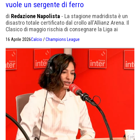
vuole un sergente di ferro
di
Redazione Napolista
- La stagione madridista è un
disastro totale certificato dal crollo all'Allianz Arena. Il
Clasico di maggio rischia di consegnare la Liga ai
catalani. Da Mourinho a Klopp, Florentino cerca un
16 Aprile 2026
Calcio
/
Champions League
restauratore per gestire le intemperanze dello
spogliatoio.