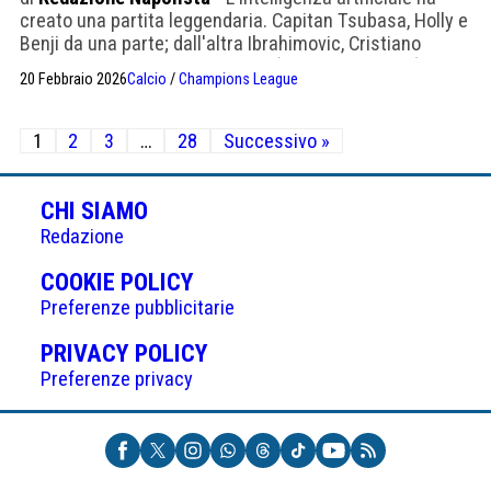
creato una partita leggendaria. Capitan Tsubasa, Holly e
Benji da una parte; dall'altra Ibrahimovic, Cristiano
ROnalo, Messi Pelé e Maradona (Mundo Deportivo)
20 Febbraio 2026
Calcio
/
Champions League
Paginazione
1
2
3
…
28
Successivo »
degli
articoli
CHI SIAMO
Redazione
(APRE
COOKIE POLICY
IN
Preferenze pubblicitarie
UNA
(APRE
PRIVACY POLICY
NUOVA
IN
Preferenze privacy
SCHEDA)
UNA
NUOVA
SCHEDA)