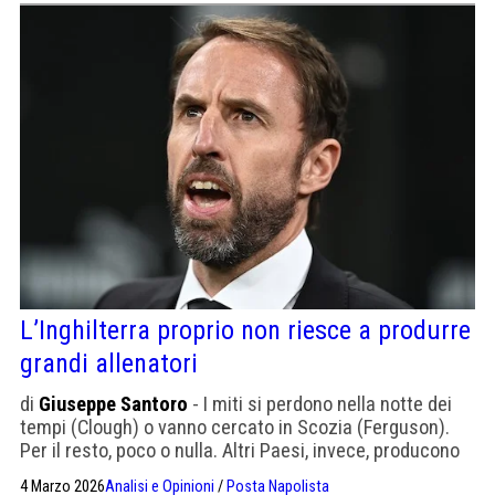
L’Inghilterra proprio non riesce a produrre
grandi allenatori
di
Giuseppe Santoro
- I miti si perdono nella notte dei
tempi (Clough) o vanno cercato in Scozia (Ferguson).
Per il resto, poco o nulla. Altri Paesi, invece, producono
grandi allenatori in serie
4 Marzo 2026
Analisi e Opinioni
/
Posta Napolista