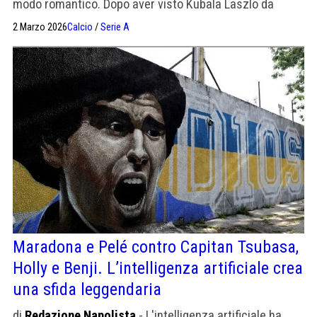
modo romantico. Dopo aver visto Kubala Laszlo da
bambino, chiudevo gli occhi in campo e cercavo di
2 Marzo 2026
Calcio
/
Serie A
indovinare i movimenti dei miei compagni".
Maradona e Pelé contro Capitan Tsubasa,
Holly e Benji. L’intelligenza artificiale crea
una sfida leggendaria
di
Redazione Napolista
- L'intelligenza artificiale ha