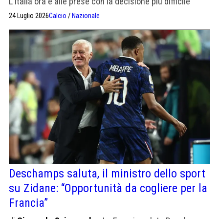
L'Italia ora è alle prese con la decisione più difficile
24 Luglio 2026
Calcio
/
Nazionale
Deschamps saluta, il ministro dello sport
su Zidane: “Opportunità da cogliere per la
Francia”