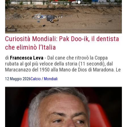
Curiosità Mondiali: Pak Doo-ik, il dentista
che eliminò l’Italia
di
Francesca Leva
- Dal cane che ritrovò la Coppa
rubata al gol più veloce della storia (11 secondi), dal
Maracanazo del 1950 alla Mano de Dios di Maradona. Le
20 curiosità più incredibili nella storia della Coppa del
12 Maggio 2026
Calcio
/
Mondiali
Mondo, alla vigilia del torneo 2026 in USA, Canada e
Messico.