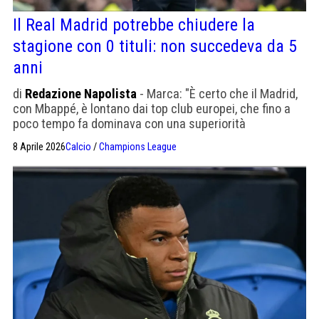
Il Real Madrid potrebbe chiudere la
stagione con 0 tituli: non succedeva da 5
anni
di
Redazione Napolista
- Marca: "È certo che il Madrid,
con Mbappé, è lontano dai top club europei, che fino a
poco tempo fa dominava con una superiorità
incontrastabile"
8 Aprile 2026
Calcio
/
Champions League