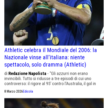
Athletic celebra il Mondiale del 2006: la
Nazionale vinse all’italiana: niente
spettacolo, solo dramma (Athletic)
di
Redazione Napolista
- "Gli azzurri non erano
invincibili. Tutto si ridusse a tre episodi di cui uno
controverso: il rigore al 95’ contro l’Australia, il gol in
extremis contro la Germania e la vittoria ai rigori contro
8 Marzo 2026
Edicola
la Francia". Più la testata di Zidane.