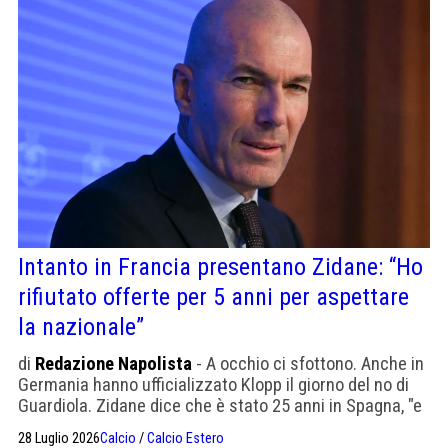
Intanto in Francia presentano Zidane: “Ho
rifiutato offerte per 5 anni per aspettare
la nazionale”
di
Redazione Napolista
- A occhio ci sfottono. Anche in
Germania hanno ufficializzato Klopp il giorno del no di
Guardiola. Zidane dice che è stato 25 anni in Spagna, "e
sapete che vuole dire"
28 Luglio 2026
Calcio
/
Calcio Estero