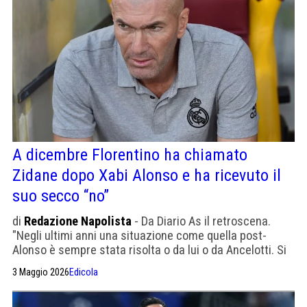
A dicembre Florentino ha chiamato
Zidane dopo Xabi Alonso e ha ricevuto il
suo secco “no”
di
Redazione Napolista
- Da Diario As il retroscena.
"Negli ultimi anni una situazione come quella post-
Alonso è sempre stata risolta o da lui o da Ancelotti. Si
erano lasciati male, poi la normalizzazione dei rapporti
3 Maggio 2026
Edicola
aveva fatto sì che si riaprisse questa possibilità. Zidane
è in parola con la nazionale francese e non accetta altre