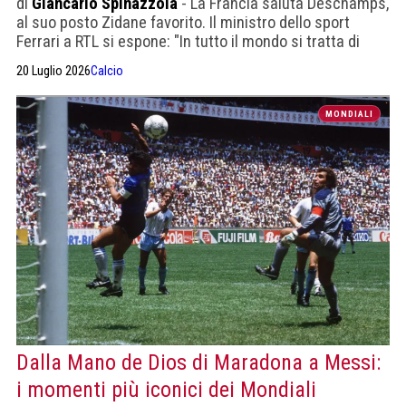
di
Giancarlo Spinazzola
- La Francia saluta Deschamps,
al suo posto Zidane favorito. Il ministro dello sport
Ferrari a RTL si espone: "In tutto il mondo si tratta di
ruoli che inevitabilmente comportano costi importanti".
20 Luglio 2026
Calcio
MONDIALI
Dalla Mano de Dios di Maradona a Messi:
i momenti più iconici dei Mondiali