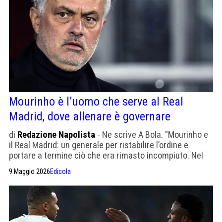
Mourinho è l’uomo che serve al Real
Madrid, dove allenare è governare
di
Redazione Napolista
- Ne scrive A Bola. "Mourinho e
il Real Madrid: un generale per ristabilire l’ordine e
portare a termine ciò che era rimasto incompiuto. Nel
2010 José Mourinho era all’apice della sua carriera.
9 Maggio 2026
Edicola
Aveva guidato l’Inter a uno storico Triplete, coronato
dall’eliminazione del Barcellona in semifinale di
Champions League. Aveva detto: 'Io sono José, coi miei
pregi e coi miei difetti'." Oggi Florentino ha bisogno della
sua autorità