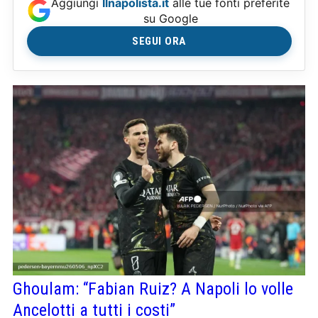
Aggiungi
Ilnapolista.it
alle tue fonti preferite
su Google
SEGUI ORA
Ghoulam: “Fabian Ruiz? A Napoli lo volle
Ancelotti a tutti i costi”