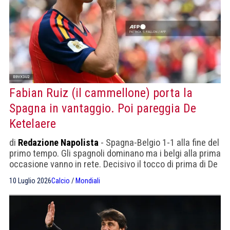
Fabian Ruiz (il cammellone) porta la
Spagna in vantaggio. Poi pareggia De
Ketelaere
di
Redazione Napolista
- Spagna-Belgio 1-1 alla fine del
primo tempo. Gli spagnoli dominano ma i belgi alla prima
occasione vanno in rete. Decisivo il tocco di prima di De
Bruyne: un'illuminazione alla De Bruyne
10 Luglio 2026
Calcio
/
Mondiali