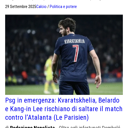
sopra i 28 gradi»
29 Settembre 2025
Calcio
/
Politica e potere
Psg in emergenza: Kvaratskhelia, Belardo
e Kang-in Lee rischiano di saltare il match
contro l’Atalanta (Le Parisien)
di
Redazione Napolista
- Oltre agli infortunati Dembelé