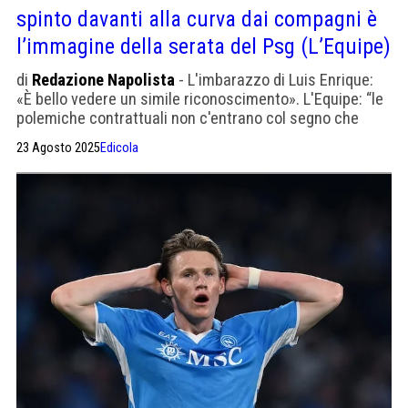
spinto davanti alla curva dai compagni è
l’immagine della serata del Psg (L’Equipe)
di
Redazione Napolista
- L'imbarazzo di Luis Enrique:
«È bello vedere un simile riconoscimento». L'Equipe: “le
polemiche contrattuali non c'entrano col segno che
lascerà nella capitale”
23 Agosto 2025
Edicola