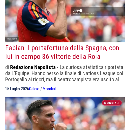
Fabian il portafortuna della Spagna, con
lui in campo 36 vittorie della Roja
di
Redazione Napolista
- La curiosa statistica riportata
da L'Equipe. Hanno perso la finale di Nations League col
Portogallo ai rigori, ma il centrocampista era uscito al
75esimo.
15 Luglio 2026
Calcio
/
Mondiali
MONDIALI