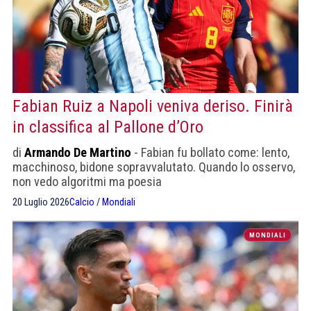
Fabian Ruiz a Napoli veniva deriso. Finirà
in classifica al Pallone d’Oro
di
Armando De Martino
- Fabian fu bollato come: lento,
macchinoso, bidone sopravvalutato. Quando lo osservo,
non vedo algoritmi ma poesia
20 Luglio 2026
Calcio
/
Mondiali
MONDIALI