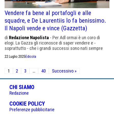
Vendere fa bene al portafogli e alle
squadre, e De Laurentiis lo fa benissimo.
Il Napoli vende e vince (Gazzetta)
di
Redazione Napolista
- Per Adl ormai è un coro di
elogi. La Gazza gli riconosce di saper vendere e -
soprattutto - che i grandi successi sono nati sempre
dalle cessioni
22 Luglio 2025
Edicola
Paginazione
1
2
3
…
40
Successivo »
degli
articoli
CHI SIAMO
Redazione
(APRE
COOKIE POLICY
IN
Preferenze pubblicitarie