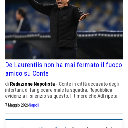
De Laurentiis non ha mai fermato il fuoco
amico su Conte
di
Redazione Napolista
- Conte in città accusato degli
infortuni, di far giocare male la squadra. Repubblica
evidenzia il silenzio su questo. Il timore che Adl ripeta
l'errore di tre anni fa con Garcia Mazzarri Calzona
7 Maggio 2026
Napoli