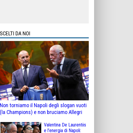
SCELTI DA NOI
Non torniamo il Napoli degli slogan vuoti
(la Champions) e non bruciamo Allegri
Valentina De Laurentiis
e l’energia di Napoli: