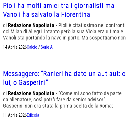
Pioli ha molti amici tra i giornalisti ma
Vanoli ha salvato la Fiorentina
di
Redazione Napolista
- Pioli è citatissimo nei confronti
col Milan di Allegri. Intanto però la sua Viola era ultima e
Vanoli sta portando la nave in porto. Ma sospettiamo non
abbia gli stessi amici nella stampa sportiva
14 Aprile 2026
Calcio
/
Serie A
Messaggero: “Ranieri ha dato un aut aut: o
lui, o Gasperini”
di
Redazione Napolista
- "Come mi sono fatto da parte
da allenatore, così potrò fare da senior advisor".
Gasperini non era stata la prima scelta della Roma;
all’epoca il club provò per Fabregas, Pioli e Farioli.
11 Aprile 2026
Edicola