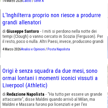
14 Marzo 2026
Calcio
/
Serie A
L’Inghilterra proprio non riesce a produrre
grandi allenatori
di
Giuseppe Santoro
- I miti si perdono nella notte dei
tempi (Clough) o vanno cercato in Scozia (Ferguson). Per
il resto, poco o nulla. Altri Paesi, invece, producono grandi
allenatori in serie
4 Marzo 2026
Analisi e Opinioni
/
Posta Napolista
Origi è senza squadra da due mesi, sono
ormai lontani i momenti iconici vissuti a
Liverpool (Athletic)
di
Redazione Napolista
- "Ha tutto per essere un grande
attaccante", disse Maldini quando arrivò al Milan, ma
Maldini e Massara furono poi licenziati e per l'ex