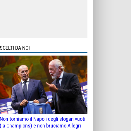
SCELTI DA NOI
Non torniamo il Napoli degli slogan vuoti
(la Champions) e non bruciamo Allegri