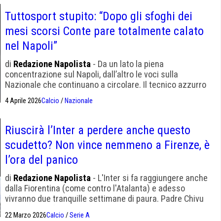
Tuttosport stupito: “Dopo gli sfoghi dei
mesi scorsi Conte pare totalmente calato
nel Napoli”
di
Redazione Napolista
- Da un lato la piena
concentrazione sul Napoli, dall’altro le voci sulla
Nazionale che continuano a circolare. Il tecnico azzurro
è legato a un progetto che De Laurentiis vorrebbe portare
4 Aprile 2026
Calcio
/
Nazionale
avanti.
Riuscirà l’Inter a perdere anche questo
scudetto? Non vince nemmeno a Firenze, è
l’ora del panico
di
Redazione Napolista
- L'Inter si fa raggiungere anche
dalla Fiorentina (come contro l'Atalanta) e adesso
vivranno due tranquille settimane di paura. Padre Chivu
dovrà intensificare le preghiere
22 Marzo 2026
Calcio
/
Serie A