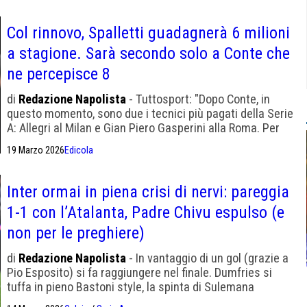
Col rinnovo, Spalletti guadagnerà 6 milioni
a stagione. Sarà secondo solo a Conte che
ne percepisce 8
di
Redazione Napolista
- Tuttosport: "Dopo Conte, in
questo momento, sono due i tecnici più pagati della Serie
A: Allegri al Milan e Gian Piero Gasperini alla Roma. Per
entrambi, contratto da 5 milioni l'anno. Poi Italiano e Pioli,
19 Marzo 2026
Edicola
che ne guadagnano 3."
Inter ormai in piena crisi di nervi: pareggia
1-1 con l’Atalanta, Padre Chivu espulso (e
non per le preghiere)
di
Redazione Napolista
- In vantaggio di un gol (grazie a
Pio Esposito) si fa raggiungere nel finale. Dumfries si
tuffa in pieno Bastoni style, la spinta di Sulemana
onestamente sembra una mano appoggiata