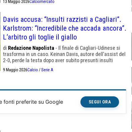
13 Maggio 2026
Calciomercato
ad oggi pensa solo al City come successore di Guardiola.
Davis accusa: “Insulti razzisti a Cagliari”.
Karlstrom: “Incredibile che accada ancora”.
L’arbitro gli toglie il giallo
di
Redazione Napolista
- Il finale di Cagliari-Udinese si
trasforma in un caso. Keinan Davis, autore dell'assist del
2-0, perde la testa dopo aver subito presunti insulti
razzisti. Karlstrom denuncia a Dazn, Pisacane difende
9 Maggio 2026
Calcio
/
Serie A
Dossena.
e fonti preferite su Google
SEGUI ORA