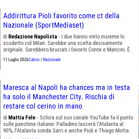
Addirittura Pioli favorito come ct della
Nazionale (SportMediaset)
di
Redazione Napolista
- I due hanno vinto insieme lo
scudetto col Milan. Sarebbe una scelta decisamente
originale. Sarebbero bruciati i favoriti Conte e Mancini. È
reduce dalla fallimentare esperienza alla Fiorentina
11 Luglio 2026
Calcio
/
Nazionale
Maresca al Napoli ha chances ma in testa
ha solo il Manchester City. Rischia di
restare col cerino in mano
di
Mattia Fele
- Schira sul suo canale YouTube fa il punto
sulle panchine italiane: Palladino lascerà l'Atalanta al
90%, l'Atalanta sonda Sarri e anche Pioli e Thiago Motta.
Su Enzo Maresca: chances reali al Napoli e al Milan, ma