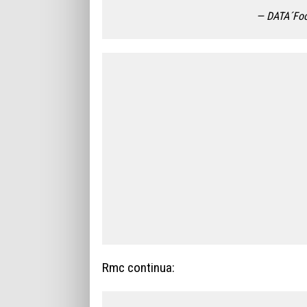
— DATA´Foo
Rmc continua: