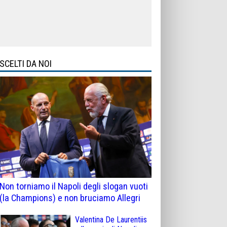
SCELTI DA NOI
Non torniamo il Napoli degli slogan vuoti
(la Champions) e non bruciamo Allegri
Valentina De Laurentiis